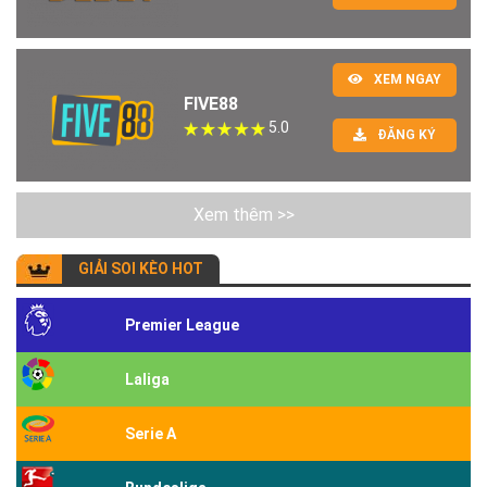
XEM NGAY
FIVE88
5.0
ĐĂNG KÝ
Xem thêm >>
GIẢI SOI KÈO HOT
Premier League
Laliga
Serie A