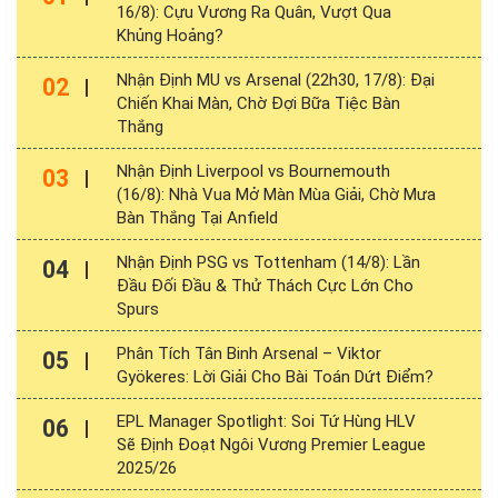
16/8): Cựu Vương Ra Quân, Vượt Qua
Khủng Hoảng?
Nhận Định MU vs Arsenal (22h30, 17/8): Đại
02
Chiến Khai Màn, Chờ Đợi Bữa Tiệc Bàn
Thắng
Nhận Định Liverpool vs Bournemouth
03
(16/8): Nhà Vua Mở Màn Mùa Giải, Chờ Mưa
Bàn Thắng Tại Anfield
Nhận Định PSG vs Tottenham (14/8): Lần
04
Đầu Đối Đầu & Thử Thách Cực Lớn Cho
Spurs
Phân Tích Tân Binh Arsenal – Viktor
05
Gyökeres: Lời Giải Cho Bài Toán Dứt Điểm?
EPL Manager Spotlight: Soi Tứ Hùng HLV
06
Sẽ Định Đoạt Ngôi Vương Premier League
2025/26