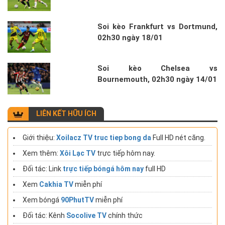
Soi kèo Frankfurt vs Dortmund,
02h30 ngày 18/01
Soi kèo Chelsea vs
Bournemouth, 02h30 ngày 14/01
LIÊN KẾT HỮU ÍCH
Giới thiệu:
Xoilacz TV truc tiep bong da
Full HD nét căng.
Xem thêm:
Xôi Lạc TV
trực tiếp hôm nay.
Đối tác: Link
trực tiếp bóngá hôm nay
full HD
Xem
Cakhia TV
miễn phí
Xem bóngá
90PhutTV
miễn phí
Đối tác: Kênh
Socolive TV
chính thức