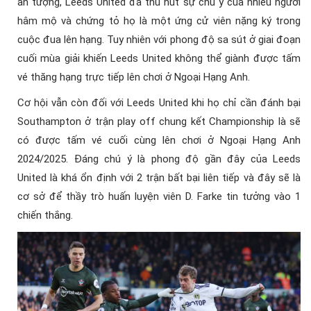
ấn tượng, Leeds United đã thu hút sự chú ý của nhiều người
hâm mộ và chứng tỏ họ là một ứng cử viên nặng ký trong
cuộc đua lên hạng. Tuy nhiên với phong độ sa sút ở giai đoạn
cuối mùa giải khiến Leeds United không thể giành được tấm
vé thăng hạng trực tiếp lên chơi ở Ngoại Hạng Anh.
Cơ hội vẫn còn đối với Leeds United khi họ chỉ cần đánh bại
Southampton ở trận play off chung kết Championship là sẽ
có được tấm vé cuối cùng lên chơi ở Ngoại Hạng Anh
2024/2025. Đáng chú ý là phong độ gần đây của Leeds
United là khá ổn định với 2 trận bất bại liên tiếp và đây sẽ là
cơ sở để thầy trò huấn luyện viên D. Farke tin tưởng vào 1
chiến thắng.