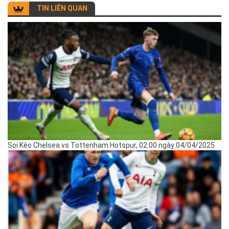
TIN LIÊN QUAN
Soi Kèo Chelsea vs Tottenham Hotspur, 02:00 ngày 04/04/2025