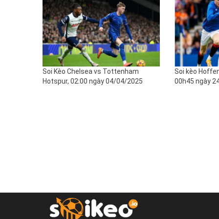
Soi Kèo Chelsea vs Tottenham
Soi kèo Hoffe
Hotspur, 02:00 ngày 04/04/2025
00h45 ngày 2