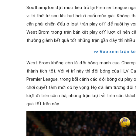
Southampton đặt mục tiêu trở lại Premier League ngay
vị trí thứ tư sau khi hụt hơi ở cuối mùa giải. Không 
cần phải chiến đấu ở loạt trận play off để nuôi hy 
West Brom trong trận bán kết play off lượt đi nên cầ
thường giành kết quả tốt những trận gần đây thì nhi
>> Vào xem trận k
West Brom không còn là đội bóng mạnh của Champio
thành tích tốt. Với vị trí này thì đội bóng của HLV C
Premier League, trong bối cảnh các đội bóng dự play 
chơi quyết tâm mới có hy vọng. Họ đã làm tương đối 
lượt đi trên sân nhà, nhưng trận lượt về trên sân khá
quả tốt trận này.