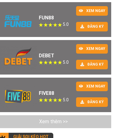
XEM NGAY
FUN88
5.0
ĐĂNG KÝ
XEM NGAY
DEBET
5.0
ĐĂNG KÝ
XEM NGAY
FIVE88
5.0
ĐĂNG KÝ
Xem thêm >>
GIẢI SOI KÈO HOT