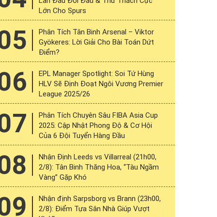
Lần Đầu Đối Đầu & Thử Thách Cực
Lớn Cho Spurs
05
Phân Tích Tân Binh Arsenal – Viktor
Gyökeres: Lời Giải Cho Bài Toán Dứt
Điểm?
06
EPL Manager Spotlight: Soi Tứ Hùng
HLV Sẽ Định Đoạt Ngôi Vương Premier
League 2025/26
07
Phân Tích Chuyên Sâu FIBA Asia Cup
2025: Cập Nhật Phong Độ & Cơ Hội
Của 6 Đội Tuyển Hàng Đầu
08
Nhận Định Leeds vs Villarreal (21h00,
2/8): Tân Binh Thăng Hoa, “Tàu Ngầm
Vàng” Gặp Khó
09
Nhận định Sarpsborg vs Brann (23h00,
2/8): Điểm Tựa Sân Nhà Giúp Vượt