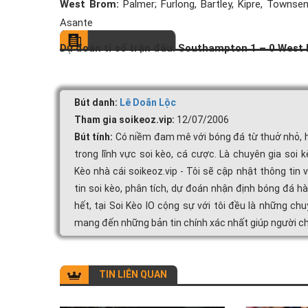
West Brom:
Palmer; Furlong, Bartley, Kipre, Towns
Asante
Dự đoán tỉ số trận đấu: Southampton 1 – 0 West
Bút danh:
Lê Doãn Lộc
Tham gia soikeoz.vip:
12/07/2006
Bút tính:
Có niềm đam mê với bóng đá từ thuở nhỏ, 
trong lĩnh vực soi kèo, cá cược. Là chuyên gia soi 
Kèo nhà cái soikeoz.vip - Tôi sẽ cập nhật thông tin
tin soi kèo, phân tích, dự đoán nhận định bóng đá h
hết, tại Soi Kèo IO cộng sự với tôi đều là những ch
mang đến những bản tin chính xác nhất giúp người chơ
TIN LIÊN QUAN