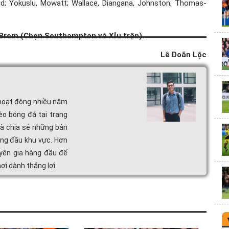
end; Yokuslu, Mowatt; Wallace, Diangana, Johnston; Thomas-
 Brom (Chọn Southampton và Xỉu trận).
Lê Doãn Lộc
hoạt động nhiều năm
kèo bóng đá tại trang
 và chia sẻ những bản
àng đầu khu vực. Hơn
uyên gia hàng đầu để
i dành thắng lợi.