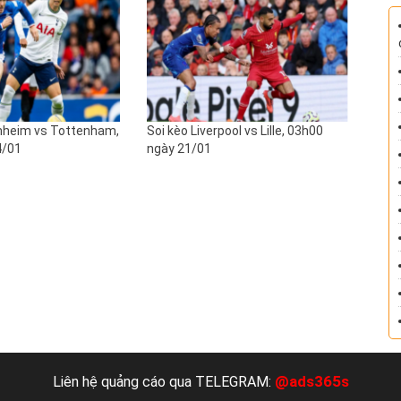
nheim vs Tottenham,
Soi kèo Liverpool vs Lille, 03h00
4/01
ngày 21/01
@ads365s
Liên hệ quảng cáo qua TELEGRAM: