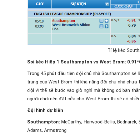
Tỉ lệ kèo Sout
Soi kèo Hiệp 1 Southampton vs West Brom: 0.91*
Trong 45 phút đầu tiên đội chủ nhà Southampton sẽ là
trung của West Brom thì khả năng đội chủ nhà chưa t
đội vì thế sẽ bước vào giờ nghỉ mà không có bàn thắ
người chơi nên đặt cửa cho West Brom thì sẽ có nhiều
Đội hình dự kiến
Southampton:
McCarthy; Harwood-Bellis, Bednarek, 
Adams, Armstrong