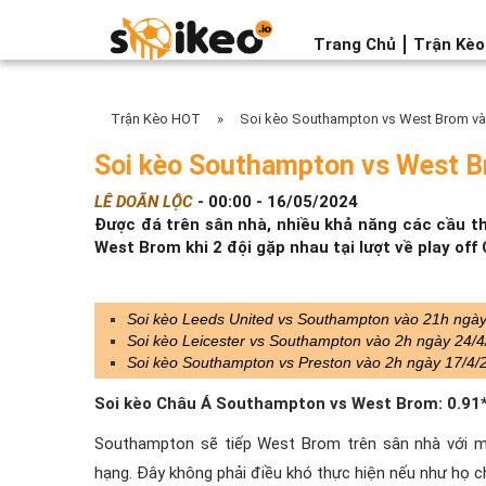
Trang Chủ
Trận Kè
Trận Kèo HOT
»
Soi kèo Southampton vs West Brom và
Soi kèo Southampton vs West B
LÊ DOÃN LỘC
-
00:00 - 16/05/2024
Được đá trên sân nhà, nhiều khả năng các cầu t
West Brom khi 2 đội gặp nhau tại lượt về play off
Soi kèo Leeds United vs Southampton vào 21h ngà
Soi kèo Leicester vs Southampton vào 2h ngày 24/
Soi kèo Southampton vs Preston vào 2h ngày 17/4/
Soi kèo Châu Á Southampton vs West Brom: 0.91
Southampton sẽ tiếp West Brom trên sân nhà với mụ
hạng. Đây không phải điều khó thực hiện nếu như họ c