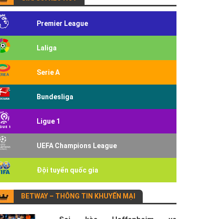
Premier League
Laliga
Serie A
Bundesliga
Ligue 1
UEFA Champions League
Đội tuyển quốc gia
BETWAY – THÔNG TIN KHUYẾN MẠI