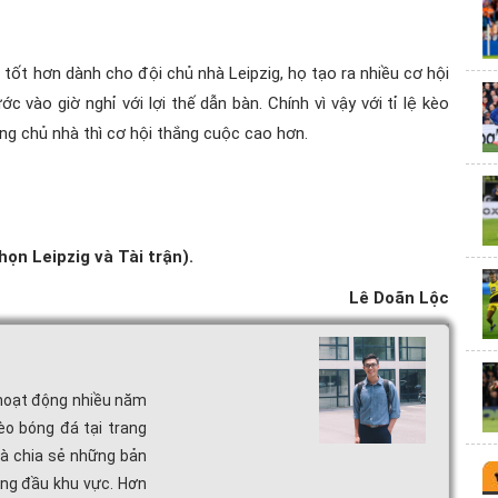
n tốt hơn dành cho đội chủ nhà Leipzig, họ tạo ra nhiều cơ hội
 vào giờ nghỉ với lợi thế dẫn bàn. Chính vì vậy với tỉ lệ kèo
óng chủ nhà thì cơ hội thắng cuộc cao hơn.
họn Leipzig và Tài trận).
Lê Doãn Lộc
hoạt động nhiều năm
kèo bóng đá tại trang
 và chia sẻ những bản
àng đầu khu vực. Hơn