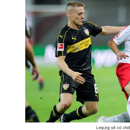
Leipzig sẽ có chi