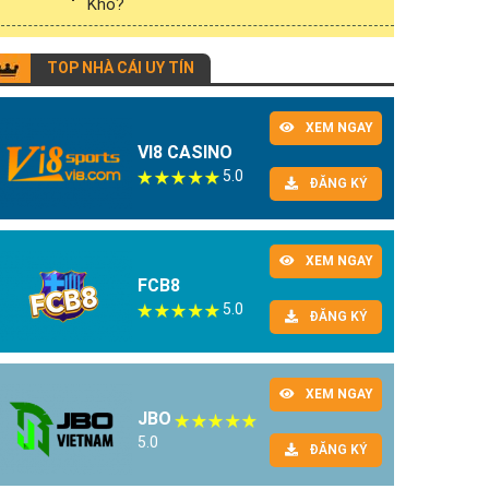
Khó?
TOP NHÀ CÁI UY TÍN
XEM NGAY
VI8 CASINO
5.0
ĐĂNG KÝ
XEM NGAY
FCB8
5.0
ĐĂNG KÝ
XEM NGAY
JBO
5.0
ĐĂNG KÝ