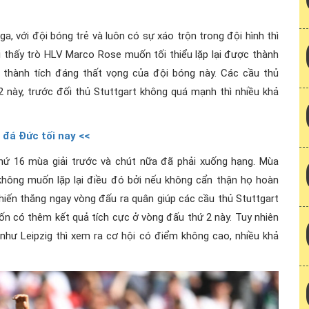
ga, với đội bóng trẻ và luôn có sự xáo trộn trong đội hình thì
i thấy trò HLV Marco Rose muốn tối thiểu lặp lại được thành
 là thành tích đáng thất vọng của đội bóng này. Các cầu thủ
2 này, trước đối thủ Stuttgart không quá mạnh thì nhiều khả
 đá Đức tối nay <<
thứ 16 mùa giải trước và chút nữa đã phải xuống hạng. Mùa
ông muốn lặp lại điều đó bởi nếu không cẩn thận họ hoàn
chiến thắng ngay vòng đấu ra quân giúp các cầu thủ Stuttgart
uốn có thêm kết quả tích cực ở vòng đấu thứ 2 này. Tuy nhiên
như Leipzig thì xem ra cơ hội có điểm không cao, nhiều khả