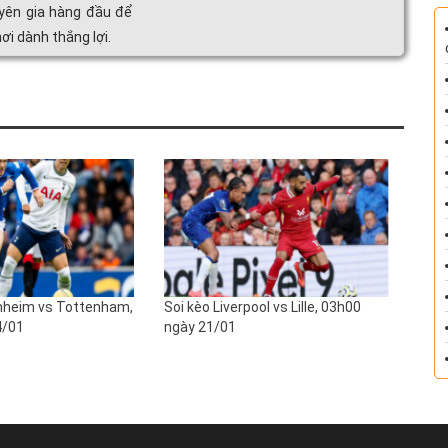
uyên gia hàng đầu để
i dành thắng lợi.
nheim vs Tottenham,
Soi kèo Liverpool vs Lille, 03h00
4/01
ngày 21/01