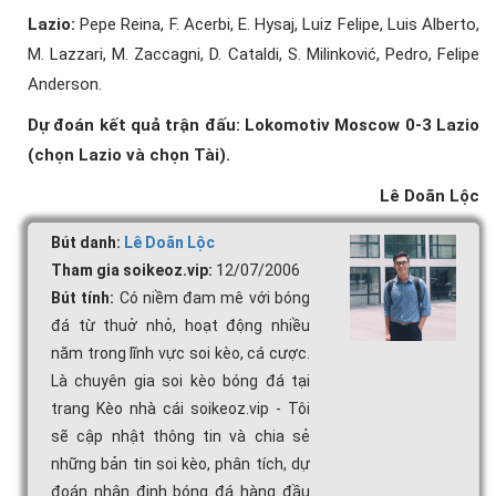
Lazio:
Pepe Reina, F. Acerbi, E. Hysaj, Luiz Felipe, Luis Alberto,
M. Lazzari, M. Zaccagni, D. Cataldi, S. Milinković, Pedro, Felipe
Anderson.
Dự đoán kết quả trận đấu: Lokomotiv Moscow 0-3 Lazio
(chọn Lazio và chọn Tài).
Lê Doãn Lộc
Bút danh:
Lê Doãn Lộc
Tham gia soikeoz.vip:
12/07/2006
Bút tính:
Có niềm đam mê với bóng
đá từ thuở nhỏ, hoạt động nhiều
năm trong lĩnh vực soi kèo, cá cược.
Là chuyên gia soi kèo bóng đá tại
trang Kèo nhà cái soikeoz.vip - Tôi
sẽ cập nhật thông tin và chia sẻ
những bản tin soi kèo, phân tích, dự
đoán nhận định bóng đá hàng đầu