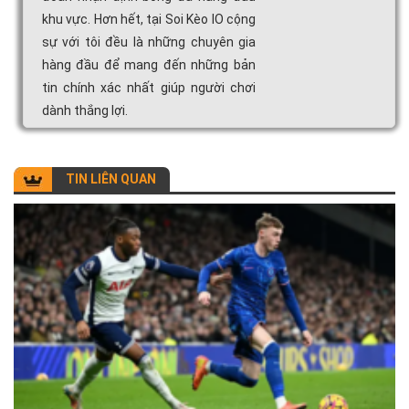
khu vực. Hơn hết, tại Soi Kèo IO cộng
sự với tôi đều là những chuyên gia
hàng đầu để mang đến những bản
tin chính xác nhất giúp người chơi
dành thắng lợi.
TIN LIÊN QUAN