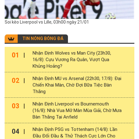
Soi kèo Liverpool vs Lille, 03h00 ngày 21/01
TIN NÓNG BÓNG ĐÁ
Nhận Định Wolves vs Man City (23h30,
01
16/8): Cựu Vương Ra Quân, Vượt Qua
Khủng Hoảng?
Nhận Định MU vs Arsenal (22h30, 17/8): Đại
02
Chiến Khai Màn, Chờ Đợi Bữa Tiệc Bàn
Thắng
Nhận Định Liverpool vs Bournemouth
03
(16/8): Nhà Vua Mở Màn Mùa Giải, Chờ Mưa
Bàn Thắng Tại Anfield
Nhận Định PSG vs Tottenham (14/8): Lần
04
Đầu Đối Đầu & Thử Thách Cực Lớn Cho