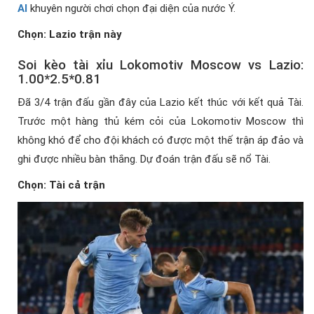
AI
khuyên người chơi chọn đại diện của nước Ý.
Chọn: Lazio trận này
Soi kèo tài xỉu Lokomotiv Moscow vs Lazio:
1.00*2.5*0.81
Đã 3/4 trận đấu gần đây của Lazio kết thúc với kết quả Tài.
Trước một hàng thủ kém cỏi của Lokomotiv Moscow thì
không khó để cho đội khách có được một thế trận áp đảo và
ghi được nhiều bàn thắng. Dự đoán trận đấu sẽ nổ Tài.
Chọn: Tài cả trận