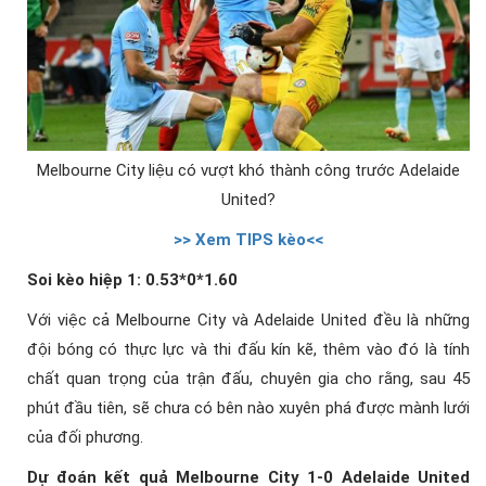
Melbourne City liệu có vượt khó thành công trước Adelaide
United?
>> Xem TIPS kèo<<
Soi kèo hiệp 1: 0.53*0*1.60
Với việc cả Melbourne City và Adelaide United đều là những
đội bóng có thực lực và thi đấu kín kẽ, thêm vào đó là tính
chất quan trọng của trận đấu, chuyên gia cho rằng, sau 45
phút đầu tiên, sẽ chưa có bên nào xuyên phá được mành lưới
của đối phương.
Dự đoán kết quả
Melbourne City 1-0 Adelaide United