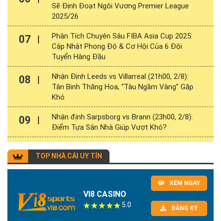
Sẽ Định Đoạt Ngôi Vương Premier League
2025/26
Phân Tích Chuyên Sâu FIBA Asia Cup 2025:
07
Cập Nhật Phong Độ & Cơ Hội Của 6 Đội
Tuyển Hàng Đầu
Nhận Định Leeds vs Villarreal (21h00, 2/8):
08
Tân Binh Thăng Hoa, “Tàu Ngầm Vàng” Gặp
Khó
Nhận định Sarpsborg vs Brann (23h00, 2/8):
09
Điểm Tựa Sân Nhà Giúp Vượt Khó?
TOP NHÀ CÁI UY TÍN
XEM NGAY
VI8 CASINO
5.0
ĐĂNG KÝ