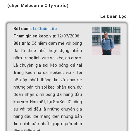
(chọn Melbourne City và xỉu).
Lê Doãn Lộc
Bút danh:
Lê Doãn Lộc
Tham gia soikeoz.vip:
12/07/2006
Bút tính:
Có niềm đam mê với bóng
đá từ thuở nhỏ, hoạt động nhiều
năm trong lĩnh vực soi kèo, cá cược.
Là chuyên gia soi kèo bóng đá tại
trang Kèo nhà cái soikeoz.vip - Tôi
sẽ cập nhật thông tin và chia sẻ
những bản tin soi kèo, phân tích, dự
đoán nhận định bóng đá hàng đầu
khu vực. Hơn hết, tại Soi Kèo IO cộng
sự với tôi đều là những chuyên gia
hàng đầu để mang đến những bản
tin chính xác nhất giúp người chơi