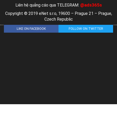
@ads365s
Liên hệ quảng cáo qua TELEGRAM:
Copyright © 2019 eNet s.r.o, 19600 – Prague 21 – Prague,
Czech Republic
LIKE ON FACEBOOK
FOLLOW ON TWITTER
Về Chúng Tôi
Chính Sách Bảo Mật
Điều Khoản
Liên Hệ