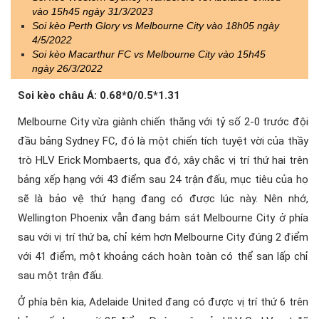
vào 15h45 ngày 31/3/2023
Soi kèo Perth Glory vs Melbourne City vào 18h05 ngày
4/5/2022
Soi kèo Macarthur FC vs Melbourne City vào 15h45
ngày 26/3/2022
Soi kèo châu Á: 0.68*0/0.5*1.31
Melbourne City vừa giành chiến thắng với tỷ số 2-0 trước đội
đầu bảng Sydney FC, đó là một chiến tích tuyệt vời của thầy
trò HLV Erick Mombaerts, qua đó, xây chắc vị trí thứ hai trên
bảng xếp hạng với 43 điểm sau 24 trận đấu, mục tiêu của họ
sẽ là bảo vệ thứ hạng đang có được lúc này. Nên nhớ,
Wellington Phoenix vẫn đang bám sát Melbourne City ở phía
sau với vị trí thứ ba, chỉ kém hơn Melbourne City đúng 2 điểm
với 41 điểm, một khoảng cách hoàn toàn có thể san lấp chỉ
sau một trận đấu.
Ở phía bên kia, Adelaide United đang có được vị trí thứ 6 trên