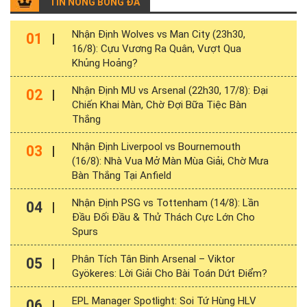
TIN NÓNG BÓNG ĐÁ
Nhận Định Wolves vs Man City (23h30,
01
16/8): Cựu Vương Ra Quân, Vượt Qua
Khủng Hoảng?
Nhận Định MU vs Arsenal (22h30, 17/8): Đại
02
Chiến Khai Màn, Chờ Đợi Bữa Tiệc Bàn
Thắng
Nhận Định Liverpool vs Bournemouth
03
(16/8): Nhà Vua Mở Màn Mùa Giải, Chờ Mưa
Bàn Thắng Tại Anfield
Nhận Định PSG vs Tottenham (14/8): Lần
04
Đầu Đối Đầu & Thử Thách Cực Lớn Cho
Spurs
Phân Tích Tân Binh Arsenal – Viktor
05
Gyökeres: Lời Giải Cho Bài Toán Dứt Điểm?
EPL Manager Spotlight: Soi Tứ Hùng HLV
06