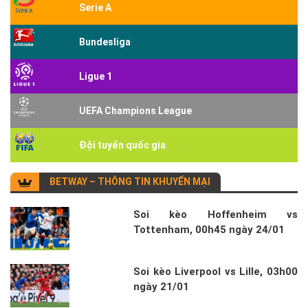
Serie A
Bundesliga
Ligue 1
UEFA Champions League
Đội tuyển quốc gia
BETWAY – THÔNG TIN KHUYẾN MẠI
Soi kèo Hoffenheim vs
Tottenham, 00h45 ngày 24/01
Soi kèo Liverpool vs Lille, 03h00
ngày 21/01