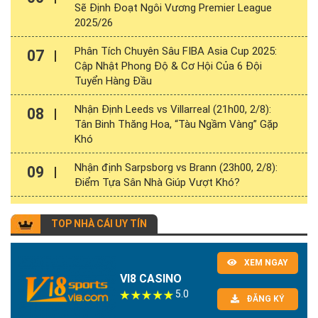
Sẽ Định Đoạt Ngôi Vương Premier League
2025/26
Phân Tích Chuyên Sâu FIBA Asia Cup 2025:
07
Cập Nhật Phong Độ & Cơ Hội Của 6 Đội
Tuyển Hàng Đầu
Nhận Định Leeds vs Villarreal (21h00, 2/8):
08
Tân Binh Thăng Hoa, “Tàu Ngầm Vàng” Gặp
Khó
Nhận định Sarpsborg vs Brann (23h00, 2/8):
09
Điểm Tựa Sân Nhà Giúp Vượt Khó?
TOP NHÀ CÁI UY TÍN
XEM NGAY
VI8 CASINO
5.0
ĐĂNG KÝ