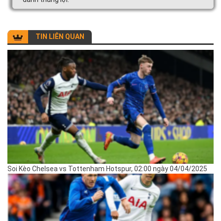
TIN LIÊN QUAN
Soi Kèo Chelsea vs Tottenham Hotspur, 02:00 ngày 04/04/2025