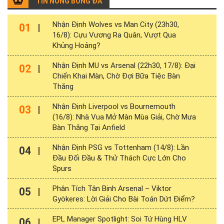
TIN NÓNG BÓNG ĐÁ
Nhận Định Wolves vs Man City (23h30,
01
16/8): Cựu Vương Ra Quân, Vượt Qua
Khủng Hoảng?
Nhận Định MU vs Arsenal (22h30, 17/8): Đại
02
Chiến Khai Màn, Chờ Đợi Bữa Tiệc Bàn
Thắng
Nhận Định Liverpool vs Bournemouth
03
(16/8): Nhà Vua Mở Màn Mùa Giải, Chờ Mưa
Bàn Thắng Tại Anfield
Nhận Định PSG vs Tottenham (14/8): Lần
04
Đầu Đối Đầu & Thử Thách Cực Lớn Cho
Spurs
Phân Tích Tân Binh Arsenal – Viktor
05
Gyökeres: Lời Giải Cho Bài Toán Dứt Điểm?
EPL Manager Spotlight: Soi Tứ Hùng HLV
06