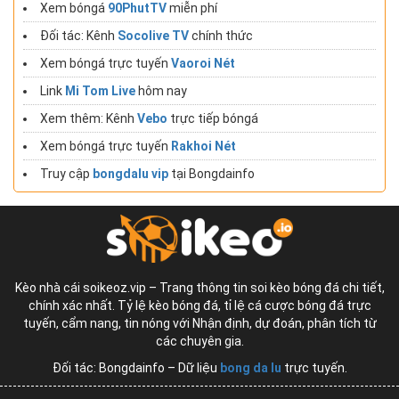
Xem bóngá
90PhutTV
miễn phí
Đối tác: Kênh
Socolive TV
chính thức
Xem bóngá trực tuyến
Vaoroi Nét
Link
Mi Tom Live
hôm nay
Xem thêm: Kênh
Vebo
trực tiếp bóngá
Xem bóngá trực tuyến
Rakhoi Nét
Truy cập
bongdalu vip
tại Bongdainfo
Kèo nhà cái soikeoz.vip – Trang thông tin soi kèo bóng đá chi tiết,
chính xác nhất. Tỷ lệ kèo bóng đá, tỉ lệ cá cược bóng đá trực
tuyến, cẩm nang, tin nóng với Nhận định, dự đoán, phân tích từ
các chuyên gia.
Đối tác: Bongdainfo – Dữ liệu
bong da lu
trực tuyến.