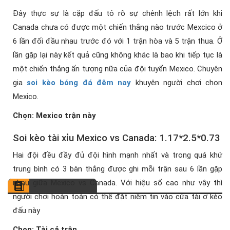
Đây thực sự là cặp đấu tỏ rõ sự chênh lệch rất lớn khi
Canada chưa có được một chiến thắng nào trước Mexcico ở
6 lần đối đầu nhau trước đó với 1 trận hòa và 5 trận thua. Ở
lần gặp lại này kết quả cũng không khác là bao khi tiếp tục là
một chiến thắng ấn tượng nữa của đội tuyển Mexico. Chuyên
gia
soi kèo bóng đá đêm nay
khuyên người chơi chọn
Mexico.
Chọn: Mexico trận này
Soi kèo tài xỉu Mexico vs Canada: 1.17*2.5*0.73
Hai đội đều đầy đủ đội hình mạnh nhất và trong quá khứ
trung bình có 3 bàn thắng được ghi mỗi trận sau 6 lần gặp
nhau giữa Mexico vs Canada. Với hiệu số cao như vậy thì
người chơi hoàn toàn có thể đặt niềm tin vào cửa tài ở kèo
đấu này
Chọn: Tài cả trận