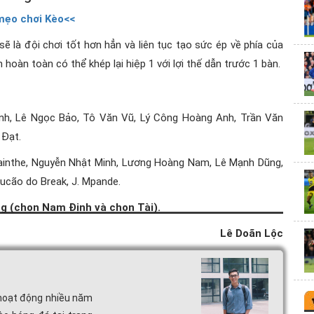
mẹo chơi Kèo<<
sẽ là đội chơi tốt hơn hẳn và liên tục tạo sức ép về phía của
oàn toàn có thể khép lại hiệp 1 với lợi thế dẫn trước 1 bàn.
h, Lê Ngọc Bảo, Tô Văn Vũ, Lý Công Hoàng Anh, Trần Văn
 Đạt.
sainthe, Nguyễn Nhật Minh, Lương Hoàng Nam, Lê Mạnh Dũng,
ucão do Break, J. Mpande.
g (chọn Nam Định và chọn Tài).
Lê Doãn Lộc
hoạt động nhiều năm