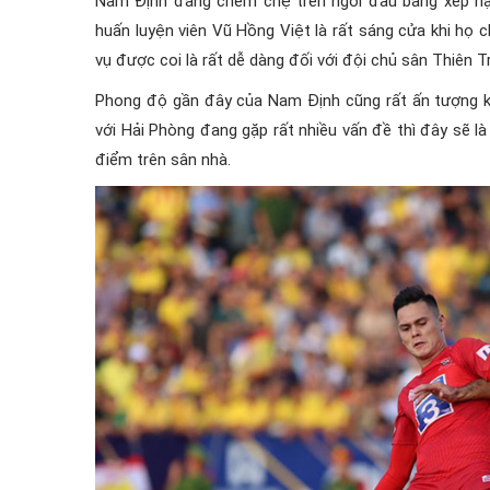
Nam Định đang chễm chệ trên ngôi đầu bảng xếp hạn
huấn luyện viên Vũ Hồng Việt là rất sáng cửa khi họ 
vụ được coi là rất dễ dàng đối với đội chủ sân Thiên T
Phong độ gần đây của Nam Định cũng rất ấn tượng kh
với Hải Phòng đang gặp rất nhiều vấn đề thì đây sẽ l
điểm trên sân nhà.