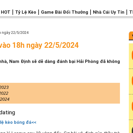
o HOT
Tỷ Lệ Kèo
Game Bài Đổi Thưởng
Nhà Cái Uy Tín
T
h ngày 22/5/2024
 vào 18h ngày 22/5/2024
 nhà, Nam Định sẽ dễ dàng đánh bại Hải Phòng đã không
/2023
/2022
/2024
dating
lệ kèo bóng đá<<