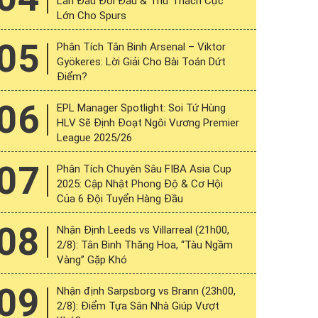
Lần Đầu Đối Đầu & Thử Thách Cực
Lớn Cho Spurs
05
Phân Tích Tân Binh Arsenal – Viktor
Gyökeres: Lời Giải Cho Bài Toán Dứt
Điểm?
06
EPL Manager Spotlight: Soi Tứ Hùng
HLV Sẽ Định Đoạt Ngôi Vương Premier
League 2025/26
07
Phân Tích Chuyên Sâu FIBA Asia Cup
2025: Cập Nhật Phong Độ & Cơ Hội
Của 6 Đội Tuyển Hàng Đầu
08
Nhận Định Leeds vs Villarreal (21h00,
2/8): Tân Binh Thăng Hoa, “Tàu Ngầm
Vàng” Gặp Khó
09
Nhận định Sarpsborg vs Brann (23h00,
2/8): Điểm Tựa Sân Nhà Giúp Vượt