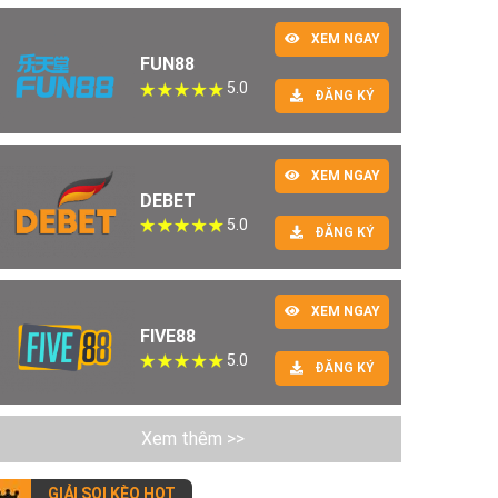
XEM NGAY
FUN88
5.0
ĐĂNG KÝ
XEM NGAY
DEBET
5.0
ĐĂNG KÝ
XEM NGAY
FIVE88
5.0
ĐĂNG KÝ
Xem thêm >>
GIẢI SOI KÈO HOT