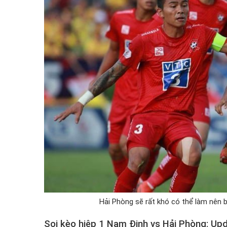
Hải Phòng sẽ rất khó có thể làm nên 
Soi kèo hiệp 1 Nam Định vs Hải Phòng: Up