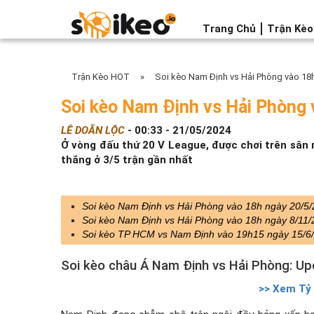
Trang Chủ
Trận Kè
Trận Kèo HOT
»
Soi kèo Nam Định vs Hải Phòng vào 18
Soi kèo Nam Định vs Hải Phòng
LÊ DOÃN LỘC
-
00:33 - 21/05/2024
Ở vòng đấu thứ 20 V League, được chơi trên sân
thắng ở 3/5 trận gần nhất
Soi kèo Nam Định vs Hải Phòng vào 18h ngày 20/5
Soi kèo Nam Định vs Hải Phòng vào 18h ngày 8/11
Soi kèo TP HCM vs Nam Định vào 19h15 ngày 15/6
Soi kèo châu Á Nam Định vs Hải Phòng: Up
>> Xem Tỷ 