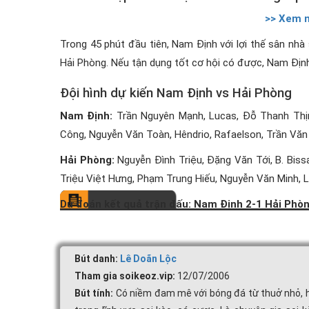
>> Xem 
Trong 45 phút đầu tiên, Nam Định với lợi thế sân nhà 
Hải Phòng. Nếu tận dụng tốt cơ hội có được, Nam Định h
Đội hình dự kiến Nam Định vs Hải Phòng
Nam Định:
Trần Nguyên Mạnh, Lucas, Đỗ Thanh Thịn
Công, Nguyễn Văn Toàn, Hêndrio, Rafaelson, Trần Văn
Hải Phòng:
Nguyễn Đình Triệu, Đặng Văn Tới, B. Bis
Triệu Việt Hưng, Phạm Trung Hiếu, Nguyễn Văn Minh, L
Dự đoán kết quả trận đấu: Nam Định 2-1 Hải Phòn
Bút danh:
Lê Doãn Lộc
Tham gia soikeoz.vip:
12/07/2006
Bút tính:
Có niềm đam mê với bóng đá từ thuở nhỏ, 