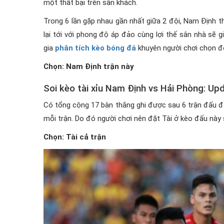
một thất bại trên sân khách.
Trong 6 lần gặp nhau gần nhất giữa 2 đội, Nam Định th
lại tới với phong độ áp đảo cùng lợi thế sân nhà sẽ
gia
phân tích kèo bóng đá
khuyên người chơi chọn đ
Chọn: Nam Định trận này
Soi kèo tài xỉu Nam Định vs Hải Phòng: Up
Có tổng cộng 17 bàn thắng ghi được sau 6 trận đấu đ
mỗi trận. Do đó người chơi nên đặt Tài ở kèo đấu này 
Chọn: Tài cả trận