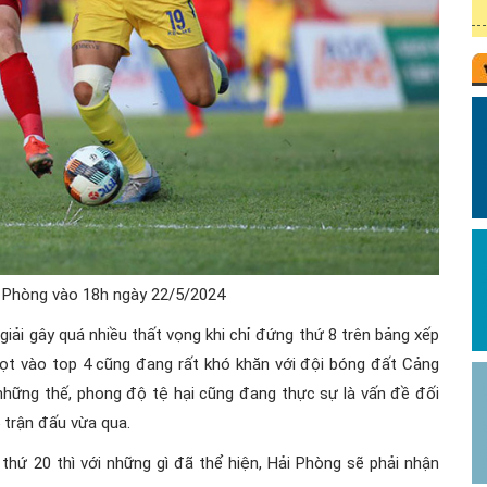
i Phòng vào 18h ngày 22/5/2024
iải gây quá nhiều thất vọng khi chỉ đứng thứ 8 trên bảng xếp
lọt vào top 4 cũng đang rất khó khăn với đội bóng đất Cảng
những thế, phong độ tệ hại cũng đang thực sự là vấn đề đối
 trận đấu vừa qua.
hứ 20 thì với những gì đã thể hiện, Hải Phòng sẽ phải nhận