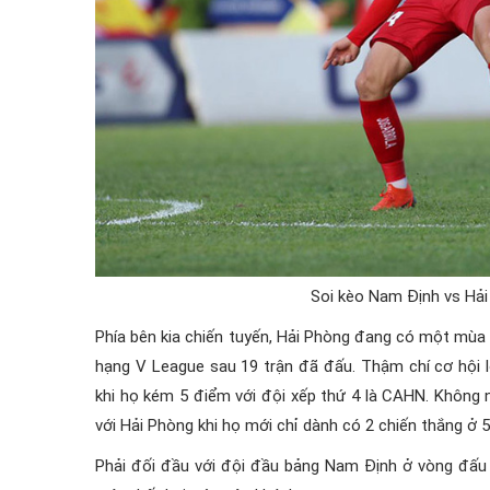
Soi kèo Nam Định vs Hả
Phía bên kia chiến tuyến, Hải Phòng đang có một mùa g
hạng V League sau 19 trận đã đấu. Thậm chí cơ hội 
khi họ kém 5 điểm với đội xếp thứ 4 là CAHN. Không 
với Hải Phòng khi họ mới chỉ dành có 2 chiến thắng ở 5
Phải đối đầu với đội đầu bảng Nam Định ở vòng đấu t