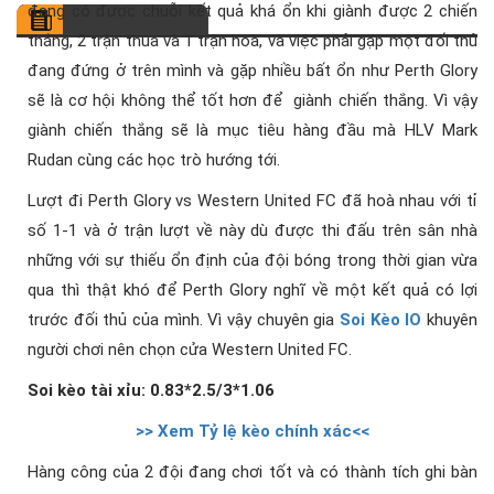
đang có được chuỗi kết quả khá ổn khi giành được 2 chiến
thắng, 2 trận thua và 1 trận hoà, và việc phải gặp một đối thủ
đang đứng ở trên mình và gặp nhiều bất ổn như Perth Glory
sẽ là cơ hội không thể tốt hơn để giành chiến thắng. Vì vậy
giành chiến thắng sẽ là mục tiêu hàng đầu mà HLV Mark
Rudan cùng các học trò hướng tới.
Lượt đi Perth Glory vs Western United FC đã hoà nhau với tỉ
số 1-1 và ở trận lượt về này dù được thi đấu trên sân nhà
những với sự thiếu ổn định của đội bóng trong thời gian vừa
qua thì thật khó để Perth Glory nghĩ về một kết quả có lợi
trước đối thủ của mình. Vì vậy chuyên gia
Soi Kèo IO
khuyên
người chơi nên chọn cửa Western United FC.
Soi kèo tài xỉu: 0.83*2.5/3*1.06
>> Xem Tỷ lệ kèo chính xác<<
Hàng công của 2 đội đang chơi tốt và có thành tích ghi bàn