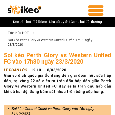
Kèo trận hot |
Tỷ lệ kèo |
Nhà cái uy tín |
Game bài đổi thưởng
Trận Kèo HOT
»
Soi kèo Perth Glory vs Western United FC vào 17h30 ngày
23/3/2020
Soi kèo Perth Glory vs Western United
FC vào 17h30 ngày 23/3/2020
LÊ DOÃN LỘC
-
12:10 - 18/03/2020
Giải vô địch quốc gia Úc đang đến giai đoạn hết sức hấp
dẫn, tại vòng 22 sẽ diễn ra trận đấu hấp dẫn giữa Perth
Glory vs Western United FC, đây sẽ là trận đấu hấp dẫn
khi cả hai đội đang bám sát nhau trên bảng xếp hạng.
Soi kèo Central Coast vs Perth Glory vào 15h ngày
31/12/2023