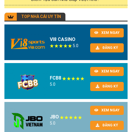
TOP NHÀ CÁI UY TÍN
XEM NGAY
VI8 CASINO
5.0
ĐĂNG KÝ
XEM NGAY
FCB8
5.0
ĐĂNG KÝ
XEM NGAY
JBO
5.0
ĐĂNG KÝ