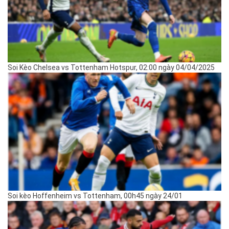
Soi Kèo Chelsea vs Tottenham Hotspur, 02:00 ngày 04/04/2025
Soi kèo Hoffenheim vs Tottenham, 00h45 ngày 24/01