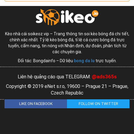
Kèo nhà cái soikeoz.vip – Trang thông tin soi kèo bóng đá chi tiết,
chính xác nhất. Tỷ lệ kèo bóng đá, tỉ lệ cá cược bóng đá trực
tuyến, cẩm nang, tin nóng với Nhận định, dự đoán, phân tích từ
các chuyên gia.
Đối tác: Bongdainfo – Dữ liệu
bong da lu
trực tuyến.
@ads365s
Liên hệ quảng cáo qua TELEGRAM:
Copyright © 2019 eNet s.r.o, 19600 – Prague 21 – Prague,
Czech Republic
LIKE ON FACEBOOK
FOLLOW ON TWITTER