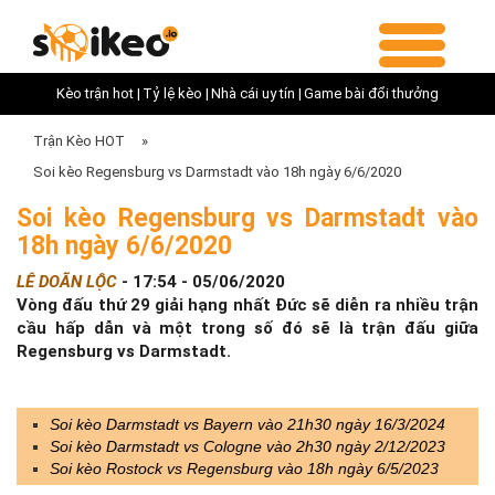
Kèo trận hot |
Tỷ lệ kèo |
Nhà cái uy tín |
Game bài đổi thưởng
Trận Kèo HOT
»
Soi kèo Regensburg vs Darmstadt vào 18h ngày 6/6/2020
Soi kèo Regensburg vs Darmstadt vào
18h ngày 6/6/2020
LÊ DOÃN LỘC
-
17:54 - 05/06/2020
Vòng đấu thứ 29 giải hạng nhất Đức sẽ diễn ra nhiều trận
cầu hấp dẫn và một trong số đó sẽ là trận đấu giữa
Regensburg vs Darmstadt.
Soi kèo Darmstadt vs Bayern vào 21h30 ngày 16/3/2024
Soi kèo Darmstadt vs Cologne vào 2h30 ngày 2/12/2023
Soi kèo Rostock vs Regensburg vào 18h ngày 6/5/2023