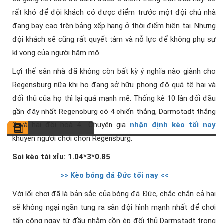
rất khó để đội khách có được điểm trước một đội chủ nhà
đang bay cao trên bảng xếp hạng ở thời điểm hiện tại. Nhưng
đội khách sẽ cũng rất quyết tâm và nỗ lực để không phụ sự
kì vọng của người hâm mộ.
Lợi thế sân nhà đã không còn bất kỳ ý nghĩa nào giành cho
Regensburg nữa khi họ đang sở hữu phong độ quá tệ hại và
đối thủ của họ thì lại quá mạnh mẽ. Thống kê 10 lần đối đầu
gần đây nhất Regensburg có 4 chiến thắng, Darmstadt thắng
2 và hai đội hoà 4.. Chuyên gia
nhận định kèo tối nay
khuyên người chơi chọn Regensburg.
Soi kèo tài xỉu: 1.04*3*0.85
>> Kèo bóng đá Đức tối nay <<
Với lối chơi đã là bản sắc của bóng đá Đức, chắc chắn cả hai
sẽ không ngại ngần tung ra sân đội hình mạnh nhất để chơi
tấn công ngay từ đầu nhằm dồn ép đối thủ Darmstadt trong