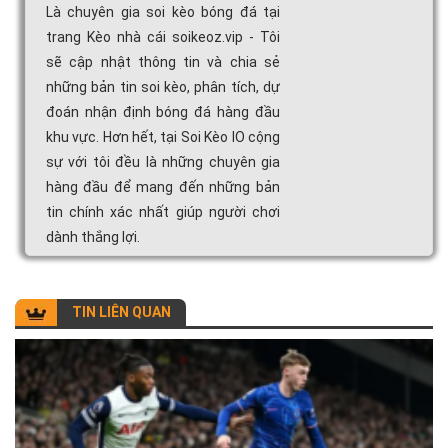
Là chuyên gia soi kèo bóng đá tại
trang Kèo nhà cái soikeoz.vip - Tôi
sẽ cập nhật thông tin và chia sẻ
những bản tin soi kèo, phân tích, dự
đoán nhận định bóng đá hàng đầu
khu vực. Hơn hết, tại Soi Kèo IO cộng
sự với tôi đều là những chuyên gia
hàng đầu để mang đến những bản
tin chính xác nhất giúp người chơi
dành thắng lợi.
TIN LIÊN QUAN