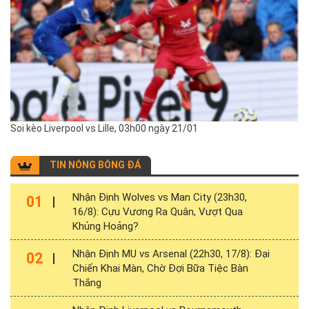
Soi kèo Liverpool vs Lille, 03h00 ngày 21/01
TIN NÓNG BÓNG ĐÁ
Nhận Định Wolves vs Man City (23h30,
01
16/8): Cựu Vương Ra Quân, Vượt Qua
Khủng Hoảng?
Nhận Định MU vs Arsenal (22h30, 17/8): Đại
02
Chiến Khai Màn, Chờ Đợi Bữa Tiệc Bàn
Thắng