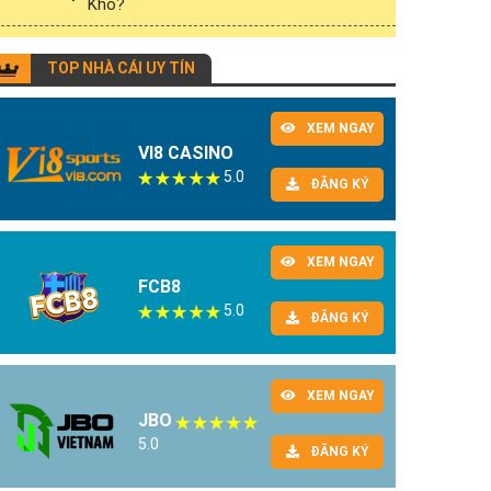
Khó?
TOP NHÀ CÁI UY TÍN
XEM NGAY
VI8 CASINO
5.0
ĐĂNG KÝ
XEM NGAY
FCB8
5.0
ĐĂNG KÝ
XEM NGAY
JBO
5.0
ĐĂNG KÝ