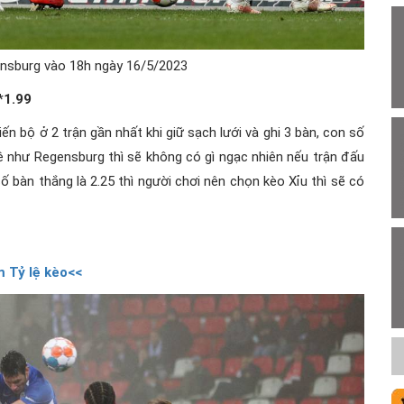
nsburg vào 18h ngày 16/5/2023
*1.99
iến bộ ở 2 trận gần nhất khi giữ sạch lưới và ghi 3 bàn, con số
 như Regensburg thì sẽ không có gì ngạc nhiên nếu trận đấu
 bàn thắng là 2.25 thì người chơi nên chọn kèo Xỉu thì sẽ có
 Tỷ lệ kèo<<