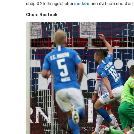
chấp 0.25 thì người chơi
soi kèo
nên đặt cửa cho đội b
Chọn: Rostock