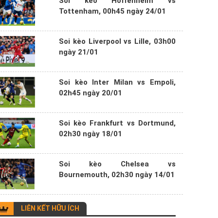
Soi kèo Hoffenheim vs
Tottenham, 00h45 ngày 24/01
Soi kèo Liverpool vs Lille, 03h00
ngày 21/01
Soi kèo Inter Milan vs Empoli,
02h45 ngày 20/01
Soi kèo Frankfurt vs Dortmund,
02h30 ngày 18/01
Soi kèo Chelsea vs
Bournemouth, 02h30 ngày 14/01
LIÊN KẾT HỮU ÍCH