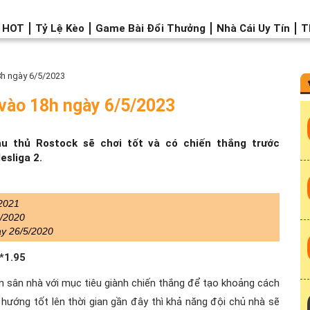
o HOT
Tỷ Lệ Kèo
Game Bài Đổi Thưởng
Nhà Cái Uy Tín
T
h ngày 6/5/2023
 vào 18h ngày 6/5/2023
u thủ Rostock sẽ chơi tốt và có chiến thắng trước
esliga 2.
2021
6/2020
y 26/5/2020
*1.95
n sân nhà với mục tiêu giành chiến thắng để tạo khoảng cách
hướng tốt lên thời gian gần đây thì khả năng đội chủ nhà sẽ