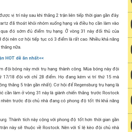
c vị trí này sau khi thắng 2 trận liên tiếp thời gian gần đây.
artz đã thoát khỏi nhóm xuống hạng và điều họ cần làm vào
g, qua đó sớm đủ điểm trụ hạng. Ở vòng 31 này đối thủ của
đội nên cơ hội tiếp tục có 3 điểm là rất cao. Nhiều khả năng
 thắng nữa.
ận HOT dễ ăn nhất<<
m đội bóng này mới trụ hạng thành công. Mùa bóng này đội
17/18 đội với chỉ 28 điểm. Họ đang kém vị trí thứ 15 mà
ng thắng 5 trận gần nhất). Cơ hội để Regensburg trụ hạng là
ć cần làm ở vòng 31 này là giành chiến thắng trước Rostock
y nhiên trước đội chủ nhà đang có phong độ tốt thì khả năng
urg. Thành tích này cộng với phong độ tốt hơn thời gian gần
 trận này sẽ thuộc về Rostock. Nên với tỉ lệ kèo đội chủ nhà