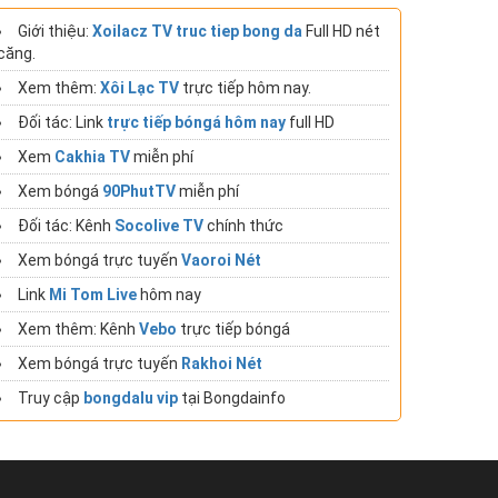
Giới thiệu:
Xoilacz TV truc tiep bong da
Full HD nét
căng.
Xem thêm:
Xôi Lạc TV
trực tiếp hôm nay.
Đối tác: Link
trực tiếp bóngá hôm nay
full HD
Xem
Cakhia TV
miễn phí
Xem bóngá
90PhutTV
miễn phí
Đối tác: Kênh
Socolive TV
chính thức
Xem bóngá trực tuyến
Vaoroi Nét
Link
Mi Tom Live
hôm nay
Xem thêm: Kênh
Vebo
trực tiếp bóngá
Xem bóngá trực tuyến
Rakhoi Nét
Truy cập
bongdalu vip
tại Bongdainfo