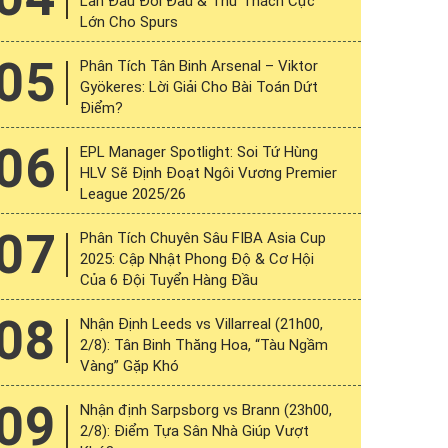
Lần Đầu Đối Đầu & Thử Thách Cực
Lớn Cho Spurs
05
Phân Tích Tân Binh Arsenal – Viktor
Gyökeres: Lời Giải Cho Bài Toán Dứt
Điểm?
06
EPL Manager Spotlight: Soi Tứ Hùng
HLV Sẽ Định Đoạt Ngôi Vương Premier
League 2025/26
07
Phân Tích Chuyên Sâu FIBA Asia Cup
2025: Cập Nhật Phong Độ & Cơ Hội
Của 6 Đội Tuyển Hàng Đầu
08
Nhận Định Leeds vs Villarreal (21h00,
2/8): Tân Binh Thăng Hoa, “Tàu Ngầm
Vàng” Gặp Khó
09
Nhận định Sarpsborg vs Brann (23h00,
2/8): Điểm Tựa Sân Nhà Giúp Vượt