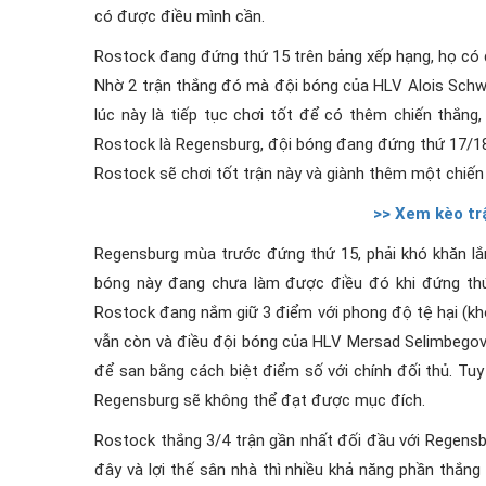
có được điều mình cần.
Rostock đang đứng thứ 15 trên bảng xếp hạng, họ có đượ
Nhờ 2 trận thắng đó mà đội bóng của HLV Alois Schw
lúc này là tiếp tục chơi tốt để có thêm chiến thắn
Rostock là Regensburg, đội bóng đang đứng thứ 17/18 
Rostock sẽ chơi tốt trận này và giành thêm một chiến
>> Xem kèo tr
Regensburg mùa trước đứng thứ 15, phải khó khăn lắ
bóng này đang chưa làm được điều đó khi đứng thứ 
Rostock đang nắm giữ 3 điểm với phong độ tệ hại (khô
vẫn còn và điều đội bóng của HLV Mersad Selimbegovi
để san bằng cách biệt điểm số với chính đối thủ. Tu
Regensburg sẽ không thể đạt được mục đích.
Rostock thắng 3/4 trận gần nhất đối đầu với Regensb
đây và lợi thế sân nhà thì nhiều khả năng phần thắng