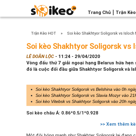
Trang Chủ
Trận Kè
Trận Kèo HOT
»
Soi kèo Shakhtyor Soligorsk vs Isloch
Soi kèo Shakhtyor Soligorsk vs 
LÊ DOÃN LỘC
-
11:24 - 29/04/2020
Vòng đấu thứ 7 giải ngoại hạng Belarus hứa hẹn 
đó là cuộc đối đầu giữa Shakhtyor Soligorsk và Is
Soi kèo Shakhtyor Soligorsk vs Belshina vào 0h ngà
Soi kèo Shakhtyor Soligorsk vs Slavia Mozyr vào 2
Soi kèo Vitebsk vs Shakhtyor Soligorsk vào 20h ngà
Soi kèo châu Á: 0.86*0.5/1*0.928
>> Xem thêm kè
Một đôi bóng mạnh như Shakhter Soligorsk lại đang có