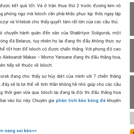
 được kết quả tốt. Và ở trận thua thứ 2 trước đương kim vô
ng phòng ngự mà Isloch cần phải khắc phục kịp thời; ngay lập
Mozyr và Vitebsk cho thấy quyết tâm rất lớn của các cầu thủ.
có chuyến hành quân đến sân của Shakhtyor Soligorsk, một
bóng đá Belarus, tuy nhiên họ lại đang thi đấu không thực sự
 thể tốt hơn để Isloch có được chiến thắng. Với phong độ cao
 đạo Aleksandr Makas – Momo Yansane đang thi đấu thăng hoa,
ên tiếp sẽ thuộc về Isloch.
gorsk đang cho thấy sự hủy diệt của mình với 7 chiến thắng
 đây sẽ là lợi thế về tinh thần không hề nhỏ giúp cho các cầu
ng thời gian vừa qua Isloch lại đang là đội thi đấu thăng hoa
bại vào lúc này. Chuyên gia
phân tích kèo bóng đá
khuyên
m nang soi kèo<<