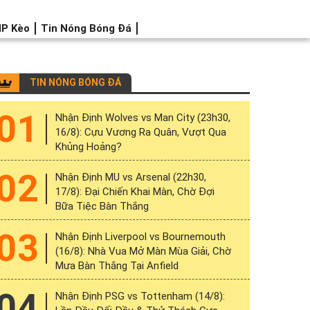
IP Kèo
Tin Nóng Bóng Đá
TIN NÓNG BÓNG ĐÁ
01
Nhận Định Wolves vs Man City (23h30,
16/8): Cựu Vương Ra Quân, Vượt Qua
Khủng Hoảng?
02
Nhận Định MU vs Arsenal (22h30,
17/8): Đại Chiến Khai Màn, Chờ Đợi
Bữa Tiệc Bàn Thắng
03
Nhận Định Liverpool vs Bournemouth
(16/8): Nhà Vua Mở Màn Mùa Giải, Chờ
Mưa Bàn Thắng Tại Anfield
04
Nhận Định PSG vs Tottenham (14/8):