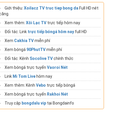
Giới thiệu:
Xoilacz TV truc tiep bong da
Full HD nét
căng.
Xem thêm:
Xôi Lạc TV
trực tiếp hôm nay.
Đối tác: Link
trực tiếp bóngá hôm nay
full HD
Xem
Cakhia TV
miễn phí
Xem bóngá
90PhutTV
miễn phí
Đối tác: Kênh
Socolive TV
chính thức
Xem bóngá trực tuyến
Vaoroi Nét
Link
Mi Tom Live
hôm nay
Xem thêm: Kênh
Vebo
trực tiếp bóngá
Xem bóngá trực tuyến
Rakhoi Nét
Truy cập
bongdalu vip
tại Bongdainfo