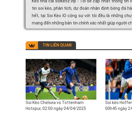
Kèo nhà cái soikeoz.vip - Tôi sẽ cập nhật thông tin
tin soi kèo, phân tích, dự đoán nhận định bóng đá h
hết, tại Soi Kèo IO cộng sự với tôi đều là những ch
mang đến những bản tin chính xác nhất giúp người chơ
TIN LIÊN QUAN
Soi Kèo Chelsea vs Tottenham
Soi kèo Hoffe
Hotspur, 02:00 ngày 04/04/2025
00h45 ngày 2