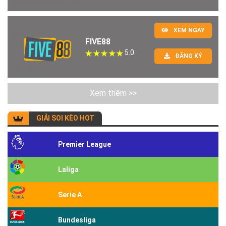
XEM NGAY
FIVE88
5.0
ĐĂNG KÝ
Xem thêm >>
GIẢI SOI KÈO HOT
Premier League
Laliga
Serie A
Bundesliga