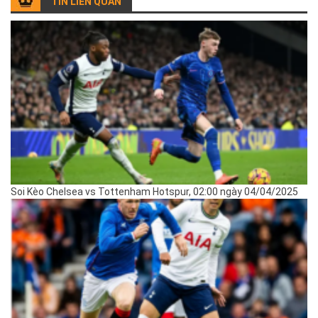
TIN LIÊN QUAN
Soi Kèo Chelsea vs Tottenham Hotspur, 02:00 ngày 04/04/2025