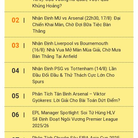
Khủng Hoảng?
Nhận Định MU vs Arsenal (22h30, 17/8): Đại
02
Chiến Khai Màn, Chờ Đợi Bữa Tiệc Bàn
Thắng
Nhận Định Liverpool vs Bournemouth
03
(16/8): Nhà Vua Mở Màn Mùa Giải, Chờ Mưa
Bàn Thắng Tại Anfield
Nhận Định PSG vs Tottenham (14/8): Lần
04
Đầu Đối Đầu & Thử Thách Cực Lớn Cho
Spurs
Phân Tích Tân Binh Arsenal – Viktor
05
Gyökeres: Lời Giải Cho Bài Toán Dứt Điểm?
EPL Manager Spotlight: Soi Tứ Hùng HLV
06
Sẽ Định Đoạt Ngôi Vương Premier League
2025/26
Phân Tích Chuyên Sâu FIBA Asia Cup 2025: