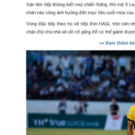
trận liên tiếp không biết mùi chiến thắng. Khi mà V L
chân nào cũng ảnh hưởng đến mục tiêu cuối mùa của 
Vòng đấu tiếp theo họ sẽ tiếp đón HAGL trên sân nh
chắn đội chủ nhà sẽ rất cố gắng để có thể giành được
>> Xem thêm kè