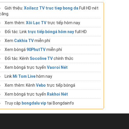
Giới thiệu:
Xoilacz TV truc tiep bong da
Full HD nét
căng.
Xem thêm:
Xôi Lạc TV
trực tiếp hôm nay.
Đối tác: Link
trực tiếp bóngá hôm nay
full HD
Xem
Cakhia TV
miễn phí
Xem bóngá
90PhutTV
miễn phí
Đối tác: Kênh
Socolive TV
chính thức
Xem bóngá trực tuyến
Vaoroi Nét
Link
Mi Tom Live
hôm nay
Xem thêm: Kênh
Vebo
trực tiếp bóngá
Xem bóngá trực tuyến
Rakhoi Nét
Truy cập
bongdalu vip
tại Bongdainfo