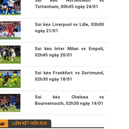
Soi kèo Hoffenheim vs
Tottenham, 00h45 ngày 24/01
Soi kèo Liverpool vs Lille, 03h00
ngày 21/01
Soi kèo Inter Milan vs Empoli,
02h45 ngày 20/01
Soi kèo Frankfurt vs Dortmund,
02h30 ngày 18/01
Soi kèo Chelsea vs
Bournemouth, 02h30 ngày 14/01
LIÊN KẾT HỮU ÍCH