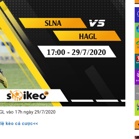
GL vào 17h ngày 29/7/2020
lệ kèo cá cược<<