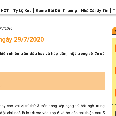
o HOT
Tỷ Lệ Kèo
Game Bài Đổi Thưởng
Nhà Cái Uy Tín
T
9/7/2020
ngày 29/7/2020
kiến nhiều trận đấu hay và hấp dẫn, một trong số đó sẽ
4
 cao với vị trí thứ 3 trên bảng xếp hạng thì bất ngờ trùng
 đội chủ nhà là lọt được vào top 6 và họ cần cải thiện sau 5