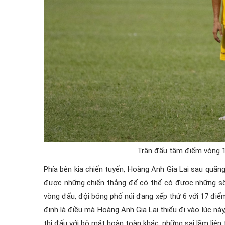
Trận đấu tâm điểm vòng 12
Phía bên kia chiến tuyến, Hoàng Anh Gia Lai sau quãng
được những chiến thắng để có thể có được những số 
vòng đấu, đội bóng phố núi đang xếp thứ 6 với 17 điểm
định là điều mà Hoàng Anh Gia Lai thiếu đi vào lúc này
thi đấu với bộ mặt hoàn toàn khác, những sai lầm liên t