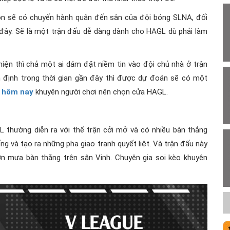
n sẽ có chuyến hành quân đến sân của đội bóng SLNA, đối
 đây. Sẽ là một trận đấu dễ dàng dành cho HAGL dù phải làm
ện thì chả một ai dám đặt niềm tin vào đội chủ nhà ở trận
n định trong thời gian gần đây thì được dự đoán sẽ có một
o hôm nay
khuyên người chơi nên chọn cửa HAGL.
 thường diễn ra với thế trận cởi mở và có nhiều bàn thắng
ng và tạo ra những pha giao tranh quyết liệt. Và trận đấu này
n mưa bàn thắng trên sân Vinh. Chuyên gia soi kèo khuyên