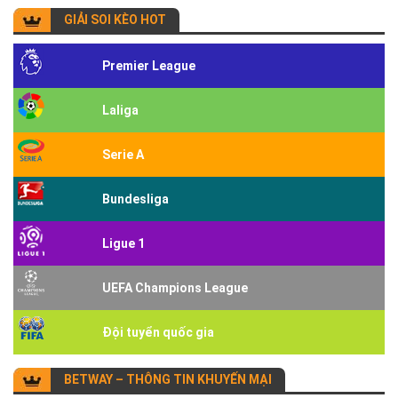
GIẢI SOI KÈO HOT
Premier League
Laliga
Serie A
Bundesliga
Ligue 1
UEFA Champions League
Đội tuyển quốc gia
BETWAY – THÔNG TIN KHUYẾN MẠI