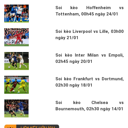
Soi kèo Hoffenheim vs
Tottenham, 00h45 ngày 24/01
Soi kèo Liverpool vs Lille, 03h00
ngày 21/01
Soi kèo Inter Milan vs Empoli,
02h45 ngày 20/01
Soi kèo Frankfurt vs Dortmund,
02h30 ngày 18/01
Soi kèo Chelsea vs
Bournemouth, 02h30 ngày 14/01