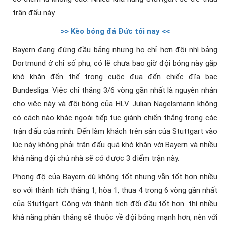
trận đấu này.
>> Kèo bóng đá Đức tối nay <<
Bayern đang đứng đầu bảng nhưng họ chỉ hơn đội nhì bảng
Dortmund ở chỉ số phụ, có lẽ chưa bao giờ đội bóng này gặp
khó khăn đến thế trong cuộc đua đến chiếc đĩa bạc
Bundesliga. Việc chỉ thắng 3/6 vòng gần nhất là nguyên nhân
cho việc này và đội bóng của HLV Julian Nagelsmann không
có cách nào khác ngoài tiếp tục giành chiến thắng trong các
trận đấu của mình. Đến làm khách trên sân của Stuttgart vào
lúc này không phải trận đấu quá khó khăn với Bayern và nhiều
khả năng đội chủ nhà sẽ có được 3 điểm trận này.
Phong độ của Bayern dù không tốt nhưng vẫn tốt hơn nhiều
so với thành tích thắng 1, hòa 1, thua 4 trong 6 vòng gần nhất
của Stuttgart. Cộng với thành tích đối đầu tốt hơn thì nhiều
khả năng phần thắng sẽ thuộc về đội bóng mạnh hơn, nên với