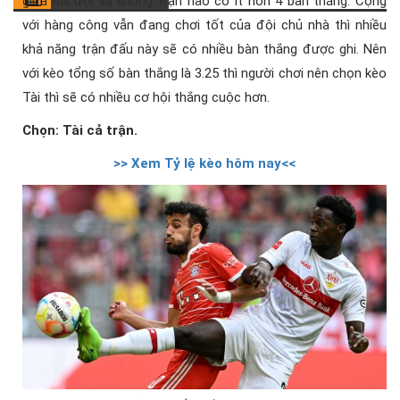
giữa hai đội và không trận nào có ít hơn 4 bàn thắng. Cộng
với hàng công vẫn đang chơi tốt của đội chủ nhà thì nhiều
khả năng trận đấu này sẽ có nhiều bàn thắng được ghi. Nên
với kèo tổng số bàn thắng là 3.25 thì người chơi nên chọn kèo
Tài thì sẽ có nhiều cơ hội thắng cuộc hơn.
Chọn: Tài cả trận.
>> Xem Tỷ lệ kèo hôm nay<<