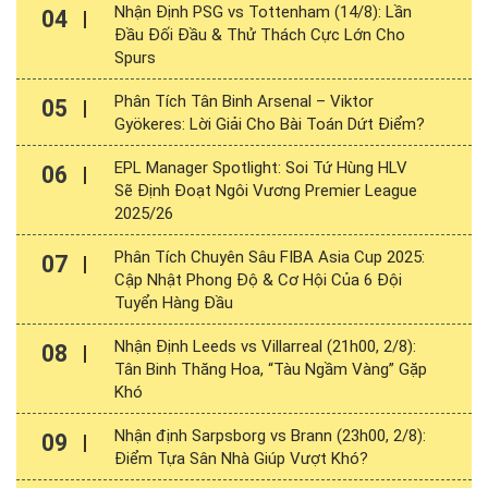
Nhận Định PSG vs Tottenham (14/8): Lần
04
Đầu Đối Đầu & Thử Thách Cực Lớn Cho
Spurs
Phân Tích Tân Binh Arsenal – Viktor
05
Gyökeres: Lời Giải Cho Bài Toán Dứt Điểm?
EPL Manager Spotlight: Soi Tứ Hùng HLV
06
Sẽ Định Đoạt Ngôi Vương Premier League
2025/26
Phân Tích Chuyên Sâu FIBA Asia Cup 2025:
07
Cập Nhật Phong Độ & Cơ Hội Của 6 Đội
Tuyển Hàng Đầu
Nhận Định Leeds vs Villarreal (21h00, 2/8):
08
Tân Binh Thăng Hoa, “Tàu Ngầm Vàng” Gặp
Khó
Nhận định Sarpsborg vs Brann (23h00, 2/8):
09
Điểm Tựa Sân Nhà Giúp Vượt Khó?