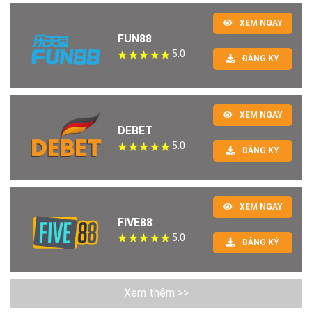
XEM NGAY
FUN88
5.0
ĐĂNG KÝ
XEM NGAY
DEBET
5.0
ĐĂNG KÝ
XEM NGAY
FIVE88
5.0
ĐĂNG KÝ
Xem thêm >>