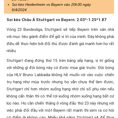
Soi kèo Heidenheim vs Bayern vào 20h30 ngày
6/4/2024
Soi kèo Châu Á Stuttgart vs Bayern: 2.03*-1.25*1.87
Vòng 23 Bundesliga, Stuttgard sẽ tiếp Bayern trên sân nhà
với mục tiêu giành điểm để giữ vị trí của mình. Đây không phải
điều dễ thực hiện bởi đối thủ được đánh giá mạnh hơn họ rất
nhiều.
Stuttgart đang đứng thứ 15 trên bảng xếp hạng, vị trí giống
với những gì đội bóng này có được mùa giải trước. Đội bóng
của HLV Bruno Labbadia không hề muốn rơi vào cuộc chiến
trụ hạng như mùa trước nhưng họ vẫn chưa thể làm được,
Stuttgart chỉ hơn nhóm xuống hạng nhờ chỉ số phụ nên nếu
không cẩn thận thì có thể rơi xuống nhóm xuống hạng bất cứ
lúc nào. Họ cần chiến thắng ở vòng đấu thứ 23 này nhưng với
việc phải đối đầu với một Bayern rất mạnh thì xem ra cơ hội
có điểm là không cao. Nhiều khả năng Stuttgart sẽ để thua