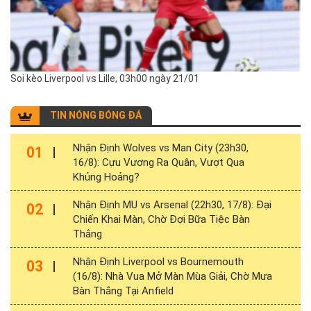
Soi kèo Liverpool vs Lille, 03h00 ngày 21/01
TIN NÓNG BÓNG ĐÁ
Nhận Định Wolves vs Man City (23h30,
01
16/8): Cựu Vương Ra Quân, Vượt Qua
Khủng Hoảng?
Nhận Định MU vs Arsenal (22h30, 17/8): Đại
02
Chiến Khai Màn, Chờ Đợi Bữa Tiệc Bàn
Thắng
Nhận Định Liverpool vs Bournemouth
03
(16/8): Nhà Vua Mở Màn Mùa Giải, Chờ Mưa
Bàn Thắng Tại Anfield