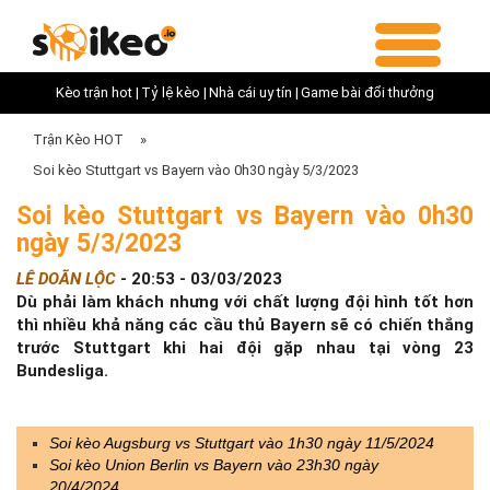
Kèo trận hot |
Tỷ lệ kèo |
Nhà cái uy tín |
Game bài đổi thưởng
Trận Kèo HOT
»
Soi kèo Stuttgart vs Bayern vào 0h30 ngày 5/3/2023
Soi kèo Stuttgart vs Bayern vào 0h30
ngày 5/3/2023
LÊ DOÃN LỘC
-
20:53 - 03/03/2023
Dù phải làm khách nhưng với chất lượng đội hình tốt hơn
thì nhiều khả năng các cầu thủ Bayern sẽ có chiến thắng
trước Stuttgart khi hai đội gặp nhau tại vòng 23
Bundesliga.
Soi kèo Augsburg vs Stuttgart vào 1h30 ngày 11/5/2024
Soi kèo Union Berlin vs Bayern vào 23h30 ngày
20/4/2024