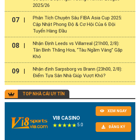
2025/26
Phân Tích Chuyên Sâu FIBA Asia Cup 2025:
07
Cập Nhật Phong Độ & Cơ Hội Của 6 Đội
Tuyển Hàng Đầu
Nhận Định Leeds vs Villarreal (21h00, 2/8):
08
Tân Binh Thăng Hoa, “Tàu Ngầm Vàng” Gặp
Khó
Nhận định Sarpsborg vs Brann (23h00, 2/8):
09
Điểm Tựa Sân Nhà Giúp Vượt Khó?
TOP NHÀ CÁI UY TÍN
XEM NGAY
VI8 CASINO
5.0
ĐĂNG KÝ