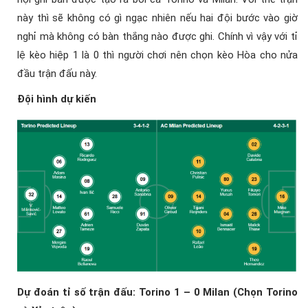
này thì sẽ không có gì ngạc nhiên nếu hai đội bước vào giờ
nghỉ mà không có bàn thắng nào được ghi. Chính vì vậy với tỉ
lệ kèo hiệp 1 là 0 thì người chơi nên chọn kèo Hòa cho nửa
đầu trận đấu này.
Đội hình dự kiến
Dự đoán tỉ số trận đấu: Torino 1 – 0 Milan (Chọn Torino