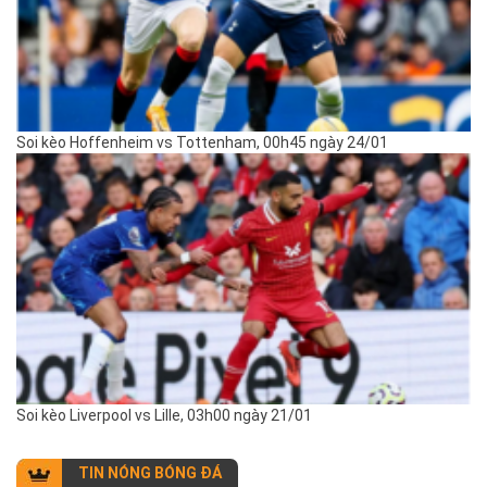
Soi kèo Hoffenheim vs Tottenham, 00h45 ngày 24/01
Soi kèo Liverpool vs Lille, 03h00 ngày 21/01
TIN NÓNG BÓNG ĐÁ