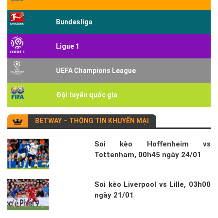
Bundesliga
Ligue 1
UEFA Champions League
Đội tuyển quốc gia
BETWAY – THÔNG TIN KHUYẾN MẠI
Soi kèo Hoffenheim vs
Tottenham, 00h45 ngày 24/01
Soi kèo Liverpool vs Lille, 03h00
ngày 21/01