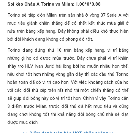
Soi kèo Châu Á Torino vs Milan: 1.00*0*0.88
Torino sẽ tiếp đón Milan trên sân nhà ở vòng 37 Serie A với
mục tiêu giành chiến thắng để có thết kết thúc mùa giải ở
nửa trên bảng xếp hạng. Đây không phải điều khó thực hiện
bởi đội khách đang không có phong độ tốt.
Torino đang đứng thứ 10 trên bảng xếp hạng, vị trí bằng
những gì họ có được mùa trước. Đây chưa phải vị trí khiến
thầy trò HLV Ivan Jurić hài lòng bởi họ muốn nhiều hơn thế,
nếu chơi tốt hơn những vòng gần đây thì các cầu thủ Torino
hoàn toàn đã có vị trí cao hơn. Với việc khoảng cách của họ
với các đối thủ xếp trên rất nhỏ thì một chiến thắng có thể
sẽ giúp đội bóng này có vị trí tốt hơn. Chính vì vậy Torino cần
3 điểm trước Milan, trước đối thủ đã hết mục tiêu và cũng
đang chơi không tốt thì khả năng đội bóng chủ nhà sẽ đạt
được mục đích.