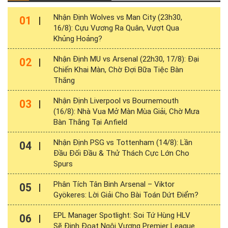
Nhận Định Wolves vs Man City (23h30,
01
16/8): Cựu Vương Ra Quân, Vượt Qua
Khủng Hoảng?
Nhận Định MU vs Arsenal (22h30, 17/8): Đại
02
Chiến Khai Màn, Chờ Đợi Bữa Tiệc Bàn
Thắng
Nhận Định Liverpool vs Bournemouth
03
(16/8): Nhà Vua Mở Màn Mùa Giải, Chờ Mưa
Bàn Thắng Tại Anfield
Nhận Định PSG vs Tottenham (14/8): Lần
04
Đầu Đối Đầu & Thử Thách Cực Lớn Cho
Spurs
Phân Tích Tân Binh Arsenal – Viktor
05
Gyökeres: Lời Giải Cho Bài Toán Dứt Điểm?
EPL Manager Spotlight: Soi Tứ Hùng HLV
06
Sẽ Định Đoạt Ngôi Vương Premier League