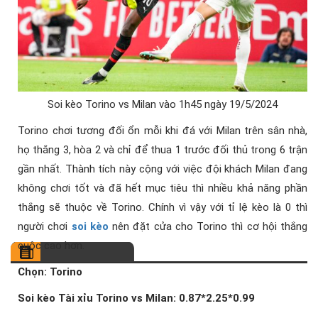
Soi kèo Torino vs Milan vào 1h45 ngày 19/5/2024
Torino chơi tương đối ổn mỗi khi đá với Milan trên sân nhà,
họ thắng 3, hòa 2 và chỉ để thua 1 trước đối thủ trong 6 trận
gần nhất. Thành tích này cộng với việc đội khách Milan đang
không chơi tốt và đã hết mục tiêu thì nhiều khả năng phần
thắng sẽ thuộc về Torino. Chính vì vậy với tỉ lệ kèo là 0 thì
người chơi
soi kèo
nên đặt cửa cho Torino thì cơ hội thắng
cuộc cao hơn.
Chọn: Torino
Soi kèo Tài xỉu Torino vs Milan: 0.87*2.25*0.99