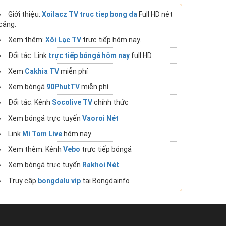
Giới thiệu:
Xoilacz TV truc tiep bong da
Full HD nét
căng.
Xem thêm:
Xôi Lạc TV
trực tiếp hôm nay.
Đối tác: Link
trực tiếp bóngá hôm nay
full HD
Xem
Cakhia TV
miễn phí
Xem bóngá
90PhutTV
miễn phí
Đối tác: Kênh
Socolive TV
chính thức
Xem bóngá trực tuyến
Vaoroi Nét
Link
Mi Tom Live
hôm nay
Xem thêm: Kênh
Vebo
trực tiếp bóngá
Xem bóngá trực tuyến
Rakhoi Nét
Truy cập
bongdalu vip
tại Bongdainfo