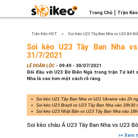
Trang Chủ
Trận Kè
Trận Kèo HOT
»
Soi kèo U23 Tây Ban Nha vs U23 Bờ Bi
Soi kèo U23 Tây Ban Nha v
31/7/2021
LÊ DOÃN LỘC
-
09:49 - 30/07/2021
Đối đầu với U23 Bờ Biển Ngà trong trận Tứ kết
Nha là cao hơn một cách rõ ràng.
Soi kèo U21 Tây Ban Nha vs U21 Ukraine vào 2h n
Soi kèo U23 Brazil vs U23 Tây Ban Nha vào 18h30 
Soi kèo U23 Nhật Bản vs U23 Tây Ban Nha vào 18h
Soi kèo châu Á U23 Tây Ban Nha vs U23 Bờ
>> Xem 