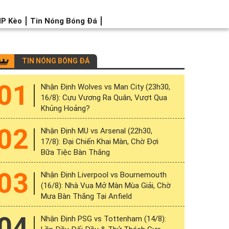
IP Kèo
Tin Nóng Bóng Đá
TIN NÓNG BÓNG ĐÁ
01
Nhận Định Wolves vs Man City (23h30,
16/8): Cựu Vương Ra Quân, Vượt Qua
Khủng Hoảng?
02
Nhận Định MU vs Arsenal (22h30,
17/8): Đại Chiến Khai Màn, Chờ Đợi
Bữa Tiệc Bàn Thắng
03
Nhận Định Liverpool vs Bournemouth
(16/8): Nhà Vua Mở Màn Mùa Giải, Chờ
Mưa Bàn Thắng Tại Anfield
04
Nhận Định PSG vs Tottenham (14/8):