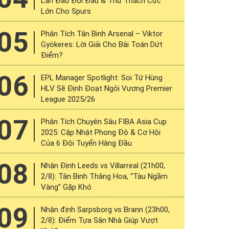
Lần Đầu Đối Đầu & Thử Thách Cực
Lớn Cho Spurs
05
Phân Tích Tân Binh Arsenal – Viktor
Gyökeres: Lời Giải Cho Bài Toán Dứt
Điểm?
06
EPL Manager Spotlight: Soi Tứ Hùng
HLV Sẽ Định Đoạt Ngôi Vương Premier
League 2025/26
07
Phân Tích Chuyên Sâu FIBA Asia Cup
2025: Cập Nhật Phong Độ & Cơ Hội
Của 6 Đội Tuyển Hàng Đầu
08
Nhận Định Leeds vs Villarreal (21h00,
2/8): Tân Binh Thăng Hoa, “Tàu Ngầm
Vàng” Gặp Khó
09
Nhận định Sarpsborg vs Brann (23h00,
2/8): Điểm Tựa Sân Nhà Giúp Vượt