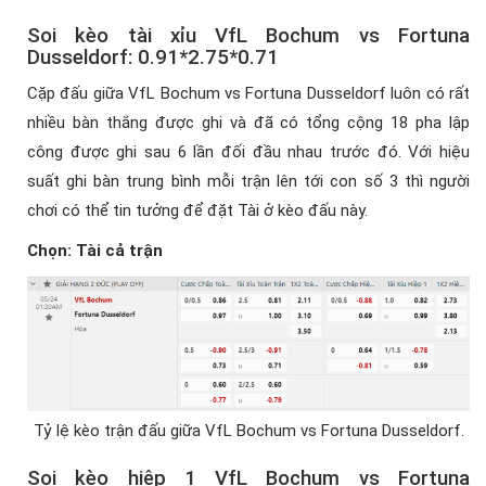
Soi kèo tài xỉu VfL Bochum vs Fortuna
Dusseldorf: 0.91*2.75*0.71
Cặp đấu giữa VfL Bochum vs Fortuna Dusseldorf luôn có rất
nhiều bàn thắng được ghi và đã có tổng cộng 18 pha lập
công được ghi sau 6 lần đối đầu nhau trước đó. Với hiệu
suất ghi bàn trung bình mỗi trận lên tới con số 3 thì người
chơi có thể tin tưởng để đặt Tài ở kèo đấu này.
Chọn: Tài cả trận
Tỷ lệ kèo trận đấu giữa VfL Bochum vs Fortuna Dusseldorf.
Soi kèo hiệp 1 VfL Bochum vs Fortuna