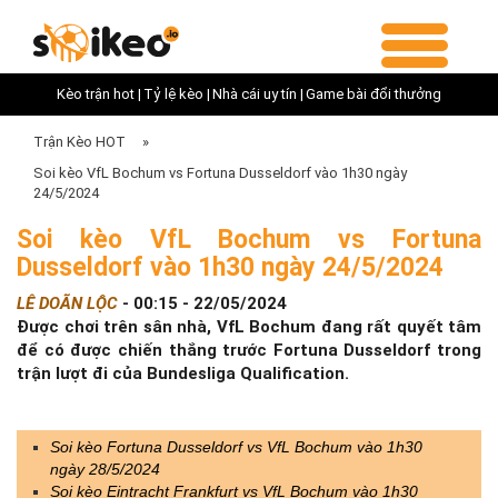
Kèo trận hot |
Tỷ lệ kèo |
Nhà cái uy tín |
Game bài đổi thưởng
Trận Kèo HOT
»
Soi kèo VfL Bochum vs Fortuna Dusseldorf vào 1h30 ngày
24/5/2024
Soi kèo VfL Bochum vs Fortuna
Dusseldorf vào 1h30 ngày 24/5/2024
LÊ DOÃN LỘC
-
00:15 - 22/05/2024
Được chơi trên sân nhà, VfL Bochum đang rất quyết tâm
để có được chiến thắng trước Fortuna Dusseldorf trong
trận lượt đi của Bundesliga Qualification.
Soi kèo Fortuna Dusseldorf vs VfL Bochum vào 1h30
ngày 28/5/2024
Soi kèo Eintracht Frankfurt vs VfL Bochum vào 1h30