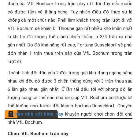
đánh bại VfL Bochum trong trận play off tới đây nếu muốn
có được tấm vé thăng hạng. Tuy nhiên điều đó thực sự là
không dễ một chút nào. Phải làm khách trong trận lượt đi với
VfL Bochum sẽ khiến D. Thioune gặp rất nhiều khó khăn nhất
là khi họ đã không thể giành chiến thắng ở 3/4 trận xa nhà
gần nhất. Do đó khả năng rất cao, Fortuna Dusseldorf sẽ phải
đón nhận 1 trận thua trên sân của VfL Bochum trong trận
lượt đi.
Thành tích đối đầu của 2 đội trong quá khứ đang ngang bằng
nhau khi đều có được 3 chiến thắng cùng với 3 trận thua sau
6 lần gặp nhau gần nhất. Ở lần tái đấu tới với phong độ ấn
tượng cùng lợi thế sân nhà sẽ giúp VfL Bochum có được lợi
thế không nhỏ trước đội khách Fortuna Dusseldorf. Chuyên
gia
kèo nhà cái hôm nay
khuyên người chơi chọn đội chủ
nhà VfL Bochum.
Chọn: VfL Bochum trận này