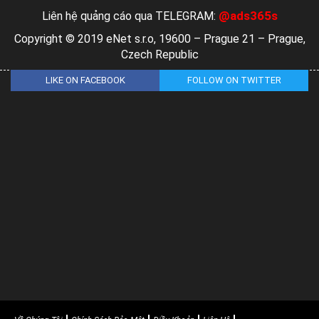
@ads365s
Liên hệ quảng cáo qua TELEGRAM:
Copyright © 2019 eNet s.r.o, 19600 – Prague 21 – Prague,
Czech Republic
LIKE ON FACEBOOK
FOLLOW ON TWITTER