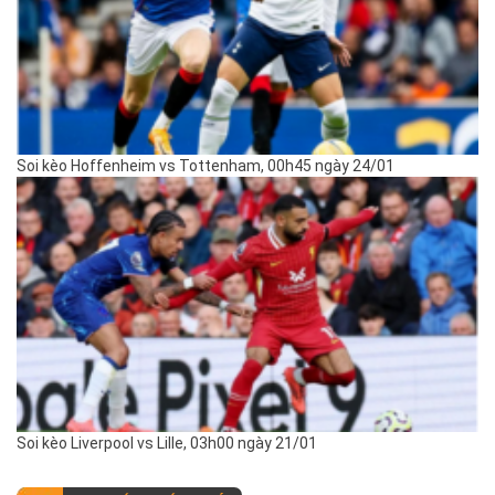
Soi kèo Hoffenheim vs Tottenham, 00h45 ngày 24/01
Soi kèo Liverpool vs Lille, 03h00 ngày 21/01