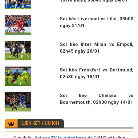
Tottenham, 00h45 ngày 24/01
Soi kèo Liverpool vs Lille, 03h00
ngày 21/01
Soi kèo Inter Milan vs Empoli,
02h45 ngày 20/01
Soi kèo Frankfurt vs Dortmund,
02h30 ngày 18/01
Soi kèo Chelsea vs
Bournemouth, 02h30 ngày 14/01
LIÊN KẾT HỮU ÍCH