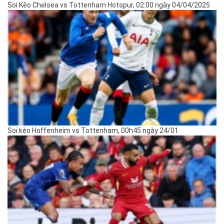
Soi Kèo Chelsea vs Tottenham Hotspur, 02:00 ngày 04/04/2025
Soi kèo Hoffenheim vs Tottenham, 00h45 ngày 24/01