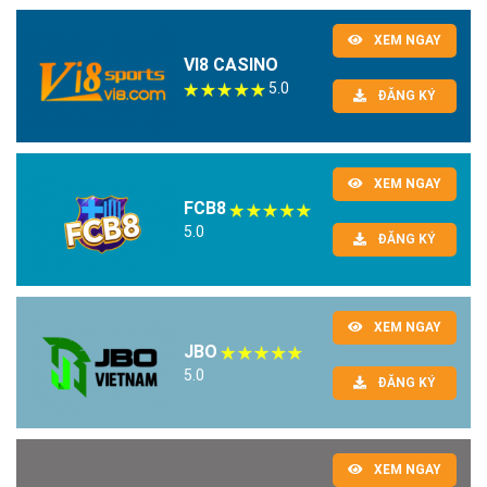
XEM NGAY
VI8 CASINO
5.0
ĐĂNG KÝ
XEM NGAY
FCB8
5.0
ĐĂNG KÝ
XEM NGAY
JBO
5.0
ĐĂNG KÝ
XEM NGAY