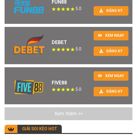
FUN88
5.0
ĐĂNG KÝ
XEM NGAY
DEBET
5.0
ĐĂNG KÝ
XEM NGAY
FIVE88
5.0
ĐĂNG KÝ
Xem thêm >>
GIẢI SOI KÈO HOT