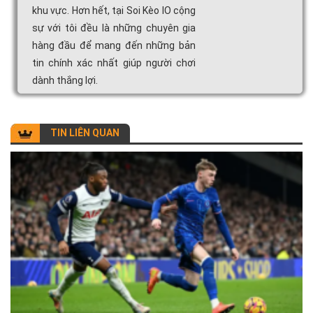
khu vực. Hơn hết, tại Soi Kèo IO cộng
sự với tôi đều là những chuyên gia
hàng đầu để mang đến những bản
tin chính xác nhất giúp người chơi
dành thắng lợi.
TIN LIÊN QUAN