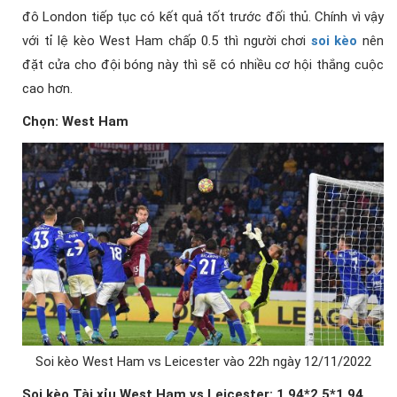
đô London tiếp tục có kết quả tốt trước đối thủ. Chính vì vậy
với tỉ lệ kèo West Ham chấp 0.5 thì người chơi
soi kèo
nên
đặt cửa cho đội bóng này thì sẽ có nhiều cơ hội thắng cuộc
cao hơn.
Chọn: West Ham
Soi kèo West Ham vs Leicester vào 22h ngày 12/11/2022
Soi kèo Tài xỉu West Ham vs Leicester: 1.94*2.5*1.94