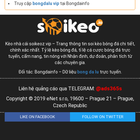
Truy cập
bongdalu vip
tại Bongdainfo
Kèo nhà cái soikeoz.vip – Trang thông tin soi kèo bóng đá chi tiết,
chính xác nhất. Tỷ lệ kèo bóng đá, tỉ lệ cá cược bóng đá trực
tuyến, cẩm nang, tin nóng với Nhận định, dự đoán, phân tích từ
các chuyên gia.
Đối tác: Bongdainfo – Dữ liệu
bong da lu
trực tuyến.
@ads365s
Liên hệ quảng cáo qua TELEGRAM:
Copyright © 2019 eNet s.r.o, 19600 – Prague 21 – Prague,
Czech Republic
LIKE ON FACEBOOK
FOLLOW ON TWITTER