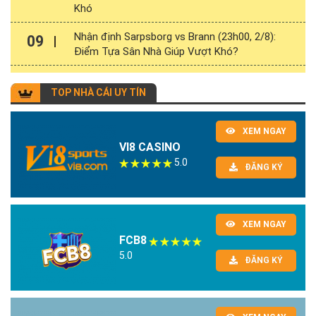
Khó
Nhận định Sarpsborg vs Brann (23h00, 2/8):
09
Điểm Tựa Sân Nhà Giúp Vượt Khó?
TOP NHÀ CÁI UY TÍN
XEM NGAY
VI8 CASINO
5.0
ĐĂNG KÝ
XEM NGAY
FCB8
5.0
ĐĂNG KÝ