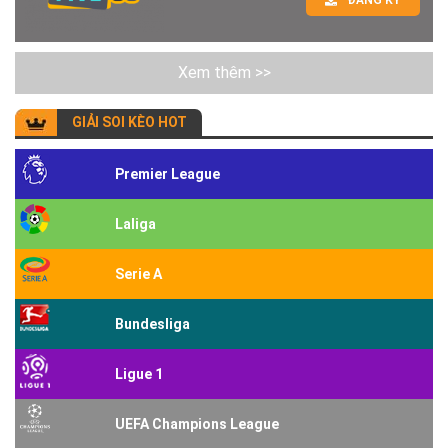
Xem thêm >>
GIẢI SOI KÈO HOT
Premier League
Laliga
Serie A
Bundesliga
Ligue 1
UEFA Champions League