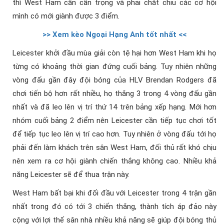
thì West Ham cần cẩn trọng và phải chắt chiu các cơ hội
mình có mới giành được 3 điểm.
>> Xem kèo Ngoại Hạng Anh tốt nhất <<
Leicester khởi đầu mùa giải còn tệ hại hơn West Ham khi họ
từng có khoảng thời gian đứng cuối bảng. Tuy nhiên những
vòng đấu gần đây đội bóng của HLV Brendan Rodgers đã
chơi tiến bộ hơn rất nhiều, họ thắng 3 trong 4 vòng đấu gần
nhất và đã leo lên vị trí thứ 14 trên bảng xếp hạng. Mới hơn
nhóm cuối bảng 2 điểm nên Leicester cần tiếp tục chơi tốt
để tiếp tục leo lên vị trí cao hơn. Tuy nhiên ở vòng đấu tới họ
phải đến làm khách trên sân West Ham, đối thủ rất khó chịu
nên xem ra cơ hội giành chiến thắng không cao. Nhiều khả
năng Leicester sẽ để thua trận này.
West Ham bất bại khi đối đầu với Leicester trong 4 trận gần
nhất trong đó có tới 3 chiến thắng, thành tích áp đảo này
cộng với lợi thế sân nhà nhiều khả năng sẽ giúp đội bóng thủ