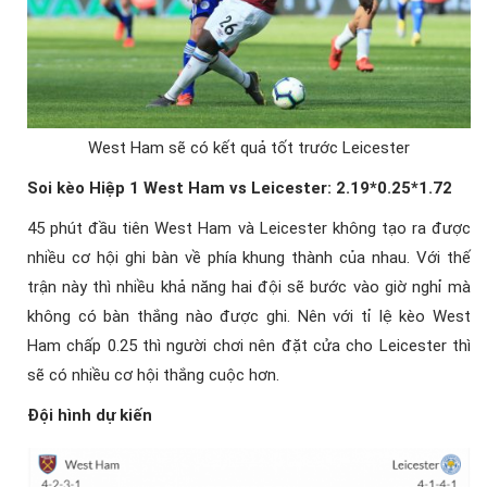
West Ham sẽ có kết quả tốt trước Leicester
Soi kèo Hiệp 1 West Ham vs Leicester: 2.19*0.25*1.72
45 phút đầu tiên West Ham và Leicester không tạo ra được
nhiều cơ hội ghi bàn về phía khung thành của nhau. Với thế
trận này thì nhiều khả năng hai đội sẽ bước vào giờ nghỉ mà
không có bàn thắng nào được ghi. Nên với tỉ lệ kèo West
Ham chấp 0.25 thì người chơi nên đặt cửa cho Leicester thì
sẽ có nhiều cơ hội thắng cuộc hơn.
Đội hình dự kiến