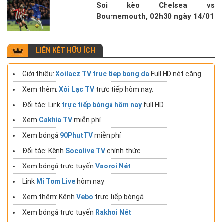
Soi kèo Chelsea vs
Bournemouth, 02h30 ngày 14/01
LIÊN KẾT HỮU ÍCH
Giới thiệu:
Xoilacz TV truc tiep bong da
Full HD nét căng.
Xem thêm:
Xôi Lạc TV
trực tiếp hôm nay.
Đối tác: Link
trực tiếp bóngá hôm nay
full HD
Xem
Cakhia TV
miễn phí
Xem bóngá
90PhutTV
miễn phí
Đối tác: Kênh
Socolive TV
chính thức
Xem bóngá trực tuyến
Vaoroi Nét
Link
Mi Tom Live
hôm nay
Xem thêm: Kênh
Vebo
trực tiếp bóngá
Xem bóngá trực tuyến
Rakhoi Nét