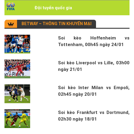
Đội tuyển quốc gia
BETWAY – THÔNG TIN KHUYẾN MẠI
Soi kèo Hoffenheim vs
Tottenham, 00h45 ngày 24/01
Soi kèo Liverpool vs Lille, 03h00
ngày 21/01
Soi kèo Inter Milan vs Empoli,
02h45 ngày 20/01
Soi kèo Frankfurt vs Dortmund,
02h30 ngày 18/01