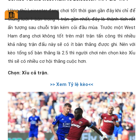
Hàng thủ Leicester đang chơi tốt thời gian gần đây khi chỉ để
thủng lưới 1 bàn trong 4 trận gần nhất, đây là thành tích rất
ấn tượng sau chuỗi trận kém cỏi đầu mùa. Trước một West
Ham đang chơi không tốt trên mặt trận tấn công thì nhiều
khả năng trận đấu này sẽ có ít bàn thắng được ghi. Nên với
kèo tổng số bàn thắng là 2.5 thì người chơi nên chọn kèo Xỉu
thì sẽ có nhiều cơ hội thắng cuộc hơn.
Chọn: Xỉu cả trận.
>> Xem Tỷ lệ kèo<<