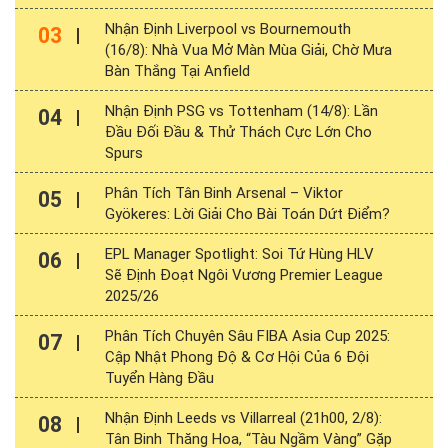
Nhận Định Liverpool vs Bournemouth
03
(16/8): Nhà Vua Mở Màn Mùa Giải, Chờ Mưa
Bàn Thắng Tại Anfield
Nhận Định PSG vs Tottenham (14/8): Lần
04
Đầu Đối Đầu & Thử Thách Cực Lớn Cho
Spurs
Phân Tích Tân Binh Arsenal – Viktor
05
Gyökeres: Lời Giải Cho Bài Toán Dứt Điểm?
EPL Manager Spotlight: Soi Tứ Hùng HLV
06
Sẽ Định Đoạt Ngôi Vương Premier League
2025/26
Phân Tích Chuyên Sâu FIBA Asia Cup 2025:
07
Cập Nhật Phong Độ & Cơ Hội Của 6 Đội
Tuyển Hàng Đầu
Nhận Định Leeds vs Villarreal (21h00, 2/8):
08
Tân Binh Thăng Hoa, “Tàu Ngầm Vàng” Gặp