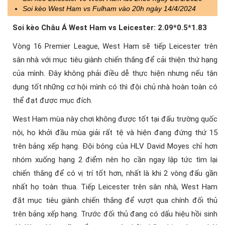
Soi kèo West Ham vs Fulham vào 20h ngày 14/4/2024
Soi kèo Châu Á West Ham vs Leicester: 2.09*0.5*1.83
Vòng 16 Premier League, West Ham sẽ tiếp Leicester trên
sân nhà với mục tiêu giành chiến thắng để cải thiện thứ hạng
của mình. Đây không phải điều dễ thực hiện nhưng nếu tận
dụng tốt những cơ hội mình có thì đội chủ nhà hoàn toàn có
thể đạt được mục đích.
West Ham mùa này chơi không được tốt tại đấu trường quốc
nội, họ khởi đầu mùa giải rất tệ và hiện đang đứng thứ 15
trên bảng xếp hạng. Đội bóng của HLV David Moyes chỉ hơn
nhóm xuống hạng 2 điểm nên họ cần ngay lập tức tìm lại
chiến thắng để có vị trí tốt hơn, nhất là khi 2 vòng đấu gần
nhất họ toàn thua. Tiếp Leicester trên sân nhà, West Ham
đặt mục tiêu giành chiến thắng để vượt qua chính đối thủ
trên bảng xếp hạng. Trước đối thủ đang có dấu hiệu hồi sinh