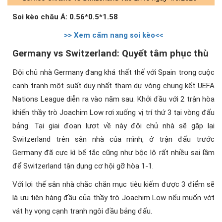
Soi kèo châu Á: 0.56*0.5*1.58
>> Xem cẩm nang soi kèo<<
Germany vs Switzerland: Quyết tâm phục thù
Đội chủ nhà Germany đang khá thất thế với Spain trong cuộc
cạnh tranh một suất duy nhất tham dự vòng chung kết UEFA
Nations League diễn ra vào năm sau. Khởi đầu với 2 trận hòa
khiến thầy trò Joachim Low rơi xuống vị trí thứ 3 tại vòng đấu
bảng. Tại giai đoạn lượt về này đội chủ nhà sẽ gặp lại
Switzerland trên sân nhà của mình, ở trận đấu trước
Germany đã cực kì bế tắc cũng như bộc lộ rất nhiều sai lầm
để Switzerland tận dụng cơ hội gỡ hòa 1-1.
Với lợi thế sân nhà chắc chắn mục tiêu kiếm được 3 điểm sẽ
là ưu tiên hàng đầu của thầy trò Joachim Low nếu muốn vớt
vát hy vọng cạnh tranh ngôi đầu bảng đấu.