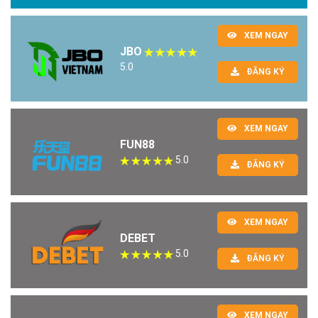
XEM NGAY
JBO
5.0
ĐĂNG KÝ
XEM NGAY
FUN88
5.0
ĐĂNG KÝ
XEM NGAY
DEBET
5.0
ĐĂNG KÝ
XEM NGAY