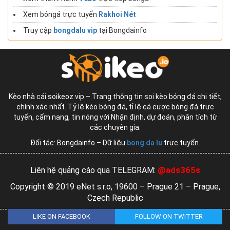
Xem bóngá trực tuyến
Rakhoi Nét
Truy cập
bongdalu vip
tại Bongdainfo
Kèo nhà cái soikeoz.vip – Trang thông tin soi kèo bóng đá chi tiết,
chính xác nhất. Tỷ lệ kèo bóng đá, tỉ lệ cá cược bóng đá trực
tuyến, cẩm nang, tin nóng với Nhận định, dự đoán, phân tích từ
các chuyên gia.
Đối tác: Bongdainfo – Dữ liệu
bong da lu
trực tuyến.
@ads365s
Liên hệ quảng cáo qua TELEGRAM:
Copyright © 2019 eNet s.r.o, 19600 – Prague 21 – Prague,
Czech Republic
LIKE ON FACEBOOK
FOLLOW ON TWITTER