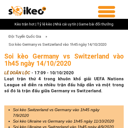
Kèo trận hot |
Tỷ lệ kèo |
Nhà cái uy tín |
Game bài đổi thưởng
Đội Tuyển Quốc Gia
»
Soi kèo Germany vs Switzerland vào 1h45 ngày 14/10/2020
Soi kèo Germany vs Switzerland vào
1h45 ngày 14/10/2020
LÊ DOÃN LỘC
-
17:09 - 10/10/2020
Loạt trận thứ 4 trong khuôn khổ giải UEFA Nations
League sẽ diễn ra nhiều trận đấu hấp dẫn và một trong
số đó là trận đấu giữa Germany vs Switzerland.
Soi kèo Switzerland vs Germany vào 1h45 ngày
7/9/2020
Soi kèo Ukraine vs Germany vào 1h45 ngày 11/10/2020
Soi kèo Ukraine vs Switzerland vào 1h45 ngày 4/9/2020