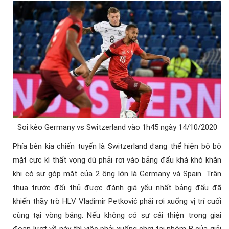
Soi kèo Germany vs Switzerland vào 1h45 ngày 14/10/2020
Phía bên kia chiến tuyến là Switzerland đang thể hiện bộ bộ
mặt cực kì thất vọng dù phải rơi vào bảng đấu khá khó khăn
khi có sự góp mặt của 2 ông lớn là Germany và Spain. Trận
thua trước đối thủ được đánh giá yếu nhất bảng đấu đã
khiến thầy trò HLV Vladimir Petković phải rơi xuống vị trí cuối
cùng tại vòng bảng. Nếu không có sự cải thiện trong giai