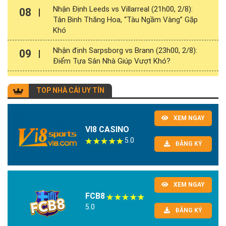
Nhận Định Leeds vs Villarreal (21h00, 2/8):
08
Tân Binh Thăng Hoa, “Tàu Ngầm Vàng” Gặp
Khó
Nhận định Sarpsborg vs Brann (23h00, 2/8):
09
Điểm Tựa Sân Nhà Giúp Vượt Khó?
TOP NHÀ CÁI UY TÍN
XEM NGAY
VI8 CASINO
5.0
ĐĂNG KÝ
XEM NGAY
FCB8
5.0
ĐĂNG KÝ