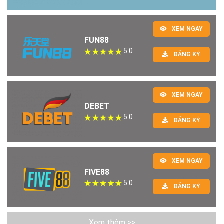
XEM NGAY
FUN88
5.0
ĐĂNG KÝ
XEM NGAY
DEBET
5.0
ĐĂNG KÝ
XEM NGAY
FIVE88
5.0
ĐĂNG KÝ
Xem thêm >>