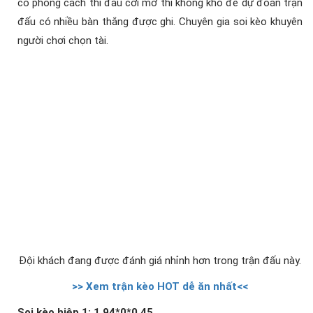
có phong cách thi đấu cởi mở thì không khó để dự đoán trận
đấu có nhiều bàn thắng được ghi. Chuyên gia soi kèo khuyên
người chơi chọn tài.
Đội khách đang được đánh giá nhỉnh hơn trong trận đấu này.
>> Xem trận kèo HOT dễ ăn nhất<<
Soi kèo hiệp 1: 1.94*0*0.45