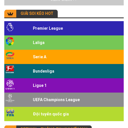
GIẢI SOI KÈO HOT
Premier League
Laliga
Serie A
Bundesliga
Ligue 1
UEFA Champions League
Đội tuyển quốc gia