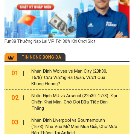
Fun88 Thưởng Nạp Lại VIP Tới 30% Khi Chơi Slot
TIN NÓNG BÓNG ĐÁ
Nhận Định Wolves vs Man City (23h30,
01
16/8): Cựu Vương Ra Quân, Vượt Qua
Khủng Hoảng?
Nhận Định MU vs Arsenal (22h30, 17/8): Đại
02
Chiến Khai Màn, Chờ Đợi Bữa Tiệc Bàn
Thắng
Nhận Định Liverpool vs Bournemouth
03
(16/8): Nhà Vua Mở Màn Mùa Giải, Chờ Mưa
Bàn Thắng Tại Anfield