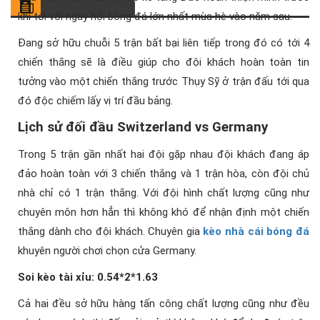
khi tới với ngày hội bóng đá lớn nhất mùa hè vào năm sau.
Đang sở hữu chuỗi 5 trận bất bại liên tiếp trong đó có tới 4
chiến thắng sẽ là điều giúp cho đội khách hoàn toàn tin
tưởng vào một chiến thắng trước Thụy Sỹ ở trận đấu tới qua
đó độc chiếm lấy vị trí đầu bảng.
Lịch sử đối đầu Switzerland vs Germany
Trong 5 trận gần nhất hai đội gặp nhau đội khách đang áp
đảo hoàn toàn với 3 chiến thắng và 1 trận hòa, còn đội chủ
nhà chỉ có 1 trận thắng. Với đội hình chất lượng cũng như
chuyên môn hơn hẳn thì không khó để nhận định một chiến
thắng dành cho đội khách. Chuyên gia
kèo nhà cái bóng đá
khuyên người chơi chọn cửa Germany.
Soi kèo tài xỉu: 0.54*2*1.63
Cả hai đều sở hữu hàng tấn công chất lượng cũng như đều