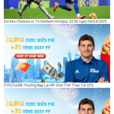
Soi Kèo Chelsea vs Tottenham Hotspur, 02:00 ngày 04/04/2025
[Tết] Fun88 Thưởng Nạp Lại VIP Chơi Thể Thao Tới 25%