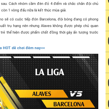
m sau. Cách nhóm cầm đèn đỏ 4 điểm và chắc chắn đội chủ
 còn 1 vòng đấu nữa là kết thúc mùa giải.
no sẽ có cuộc tiếp đón Barcelona, đội bóng đang có phong
 suất trụ hạng nên nhưng Alaves không được phép chủ quan
hủ trẻ thể hiện được phẩm chất đồng thời gây ấn tượng trước
èo HOT dễ chơi đêm nay<<