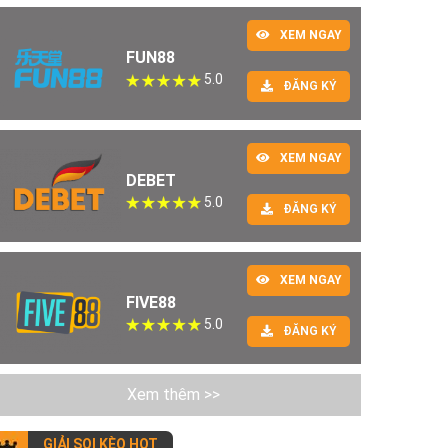
XEM NGAY
FUN88
5.0
ĐĂNG KÝ
XEM NGAY
DEBET
5.0
ĐĂNG KÝ
XEM NGAY
FIVE88
5.0
ĐĂNG KÝ
Xem thêm >>
GIẢI SOI KÈO HOT