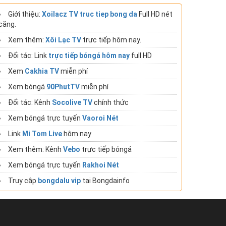
Giới thiệu:
Xoilacz TV truc tiep bong da
Full HD nét
căng.
Xem thêm:
Xôi Lạc TV
trực tiếp hôm nay.
Đối tác: Link
trực tiếp bóngá hôm nay
full HD
Xem
Cakhia TV
miễn phí
Xem bóngá
90PhutTV
miễn phí
Đối tác: Kênh
Socolive TV
chính thức
Xem bóngá trực tuyến
Vaoroi Nét
Link
Mi Tom Live
hôm nay
Xem thêm: Kênh
Vebo
trực tiếp bóngá
Xem bóngá trực tuyến
Rakhoi Nét
Truy cập
bongdalu vip
tại Bongdainfo