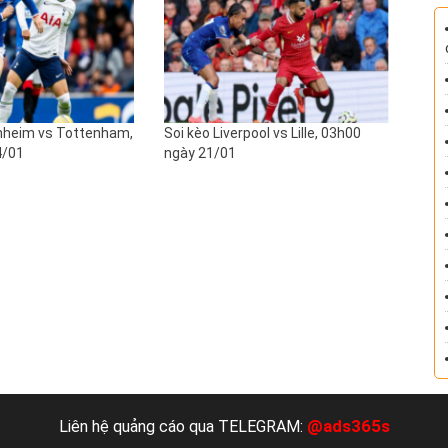
nheim vs Tottenham,
Soi kèo Liverpool vs Lille, 03h00
4/01
ngày 21/01
@ads365s
Liên hệ quảng cáo qua TELEGRAM: