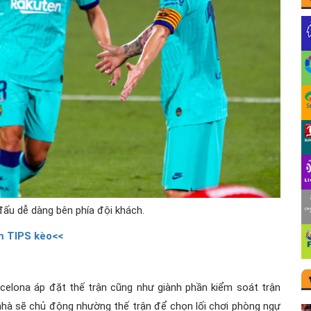
đấu dễ dàng bên phía đội khách.
m TIPS kèo<<
celona áp đặt thế trận cũng như giành phần kiểm soát trận
hà sẽ chủ động nhường thế trận để chọn lối chơi phòng ngự