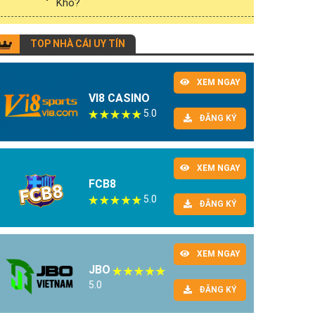
Khó?
TOP NHÀ CÁI UY TÍN
XEM NGAY
VI8 CASINO
5.0
ĐĂNG KÝ
XEM NGAY
FCB8
5.0
ĐĂNG KÝ
XEM NGAY
JBO
5.0
ĐĂNG KÝ