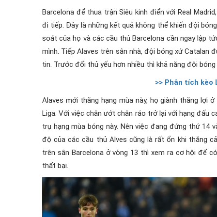
Barcelona để thua trận Siêu kinh điển với Real Madr
đi tiếp. Đây là những kết quả không thể khiến đội bón
soát của họ và các cầu thủ Barcelona cần ngay lập tứ
mình. Tiếp Alaves trên sân nhà, đội bóng xứ Catalan đ
tin. Trước đối thủ yếu hơn nhiều thì khả năng đội bóng
>> Phân tích kèo 
Alaves mới thăng hạng mùa này, họ giành thắng lợi ở
Liga. Với việc chân ướt chân ráo trở lại với hạng đấu 
trụ hạng mùa bóng này. Nên việc đang đứng thứ 14 v
độ của các cầu thủ Alves cũng là rất ổn khi thắng cả
trên sân Barcelona ở vòng 13 thì xem ra cơ hội để c
thất bại.