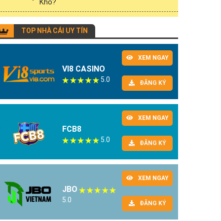
Khó?
TOP NHÀ CÁI UY TÍN
XEM NGAY
VI8 CASINO
5.0
ĐĂNG KÝ
XEM NGAY
FCB8
5.0
ĐĂNG KÝ
XEM NGAY
JBO
5.0
ĐĂNG KÝ