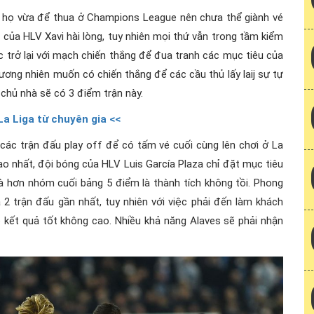
id, họ vừa để thua ở Champions League nên chưa thể giành vé
g của HLV Xavi hài lòng, tuy nhiên mọi thứ vẫn trong tầm kiểm
c trở lại với mạch chiến thắng để đua tranh các mục tiêu của
ương nhiên muốn có chiến thắng để các cầu thủ lấy laij sự tự
 chủ nhà sẽ có 3 điểm trận này.
La Liga từ chuyên gia <<
 các trận đấu play off để có tấm vé cuối cùng lên chơi ở La
cao nhất, đội bóng của HLV Luis García Plaza chỉ đặt mục tiêu
à hơn nhóm cuối bảng 5 điểm là thành tích không tồi. Phong
 2 trận đấu gần nhất, tuy nhiên với việc phải đến làm khách
ó kết quả tốt không cao. Nhiều khả năng Alaves sẽ phải nhận