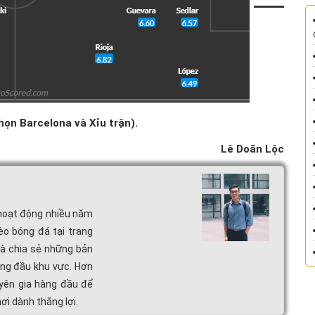
họn Barcelona và Xỉu trận).
Lê Doãn Lộc
hoạt động nhiều năm
kèo bóng đá tại trang
 và chia sẻ những bản
àng đầu khu vực. Hơn
uyên gia hàng đầu để
i dành thắng lợi.