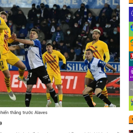
chiến thắng trước Alaves
9