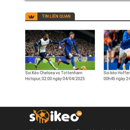
TIN LIÊN QUAN
Soi Kèo Chelsea vs Tottenham
Soi kèo Hoffe
Hotspur, 02:00 ngày 04/04/2025
00h45 ngày 2