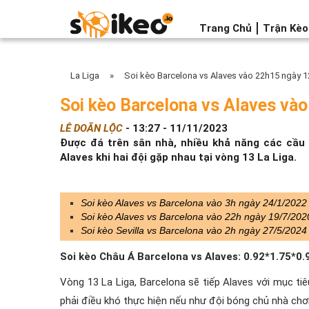
Trang Chủ
Trận Kè
La Liga
»
Soi kèo Barcelona vs Alaves vào 22h15 ngày 
Soi kèo Barcelona vs Alaves và
LÊ DOÃN LỘC
-
13:27 - 11/11/2023
Được đá trên sân nhà, nhiều khả năng các cầu 
Alaves khi hai đội gặp nhau tại vòng 13 La Liga.
Soi kèo Alaves vs Barcelona vào 3h ngày 24/1/2022
Soi kèo Alaves vs Barcelona vào 22h ngày 19/7/202
Soi kèo Sevilla vs Barcelona vào 2h ngày 27/5/2024
Soi kèo Châu Á Barcelona vs Alaves: 0.92*1.75*0.
Vòng 13 La Liga, Barcelona sẽ tiếp Alaves với mục t
phải điều khó thực hiện nếu như đội bóng chủ nhà chơ