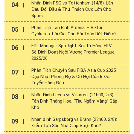
Nhận Định PSG vs Tottenham (14/8): Lần
04
Đầu Đối Đầu & Thử Thách Cực Lớn Cho
Spurs
Phân Tích Tân Binh Arsenal – Viktor
05
Gyökeres: Lời Giải Cho Bài Toán Dứt Điểm?
EPL Manager Spotlight: Soi Tứ Hùng HLV
06
Sẽ Định Đoạt Ngôi Vương Premier League
2025/26
Phân Tích Chuyên Sâu FIBA Asia Cup 2025:
07
Cập Nhật Phong Độ & Cơ Hội Của 6 Đội
Tuyển Hàng Đầu
Nhận Định Leeds vs Villarreal (21h00, 2/8):
08
Tân Binh Thăng Hoa, “Tàu Ngầm Vàng” Gặp
Khó
Nhận định Sarpsborg vs Brann (23h00, 2/8):
09
Điểm Tựa Sân Nhà Giúp Vượt Khó?