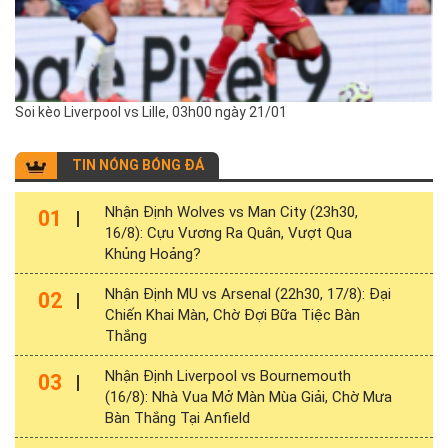
Soi kèo Liverpool vs Lille, 03h00 ngày 21/01
TIN NÓNG BÓNG ĐÁ
Nhận Định Wolves vs Man City (23h30,
01
16/8): Cựu Vương Ra Quân, Vượt Qua
Khủng Hoảng?
Nhận Định MU vs Arsenal (22h30, 17/8): Đại
02
Chiến Khai Màn, Chờ Đợi Bữa Tiệc Bàn
Thắng
Nhận Định Liverpool vs Bournemouth
03
(16/8): Nhà Vua Mở Màn Mùa Giải, Chờ Mưa
Bàn Thắng Tại Anfield