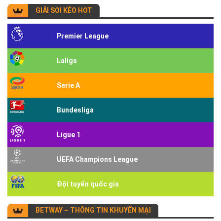
GIẢI SOI KÈO HOT
Premier League
Laliga
Serie A
Bundesliga
Ligue 1
UEFA Champions League
Đội tuyển quốc gia
BETWAY – THÔNG TIN KHUYẾN MẠI