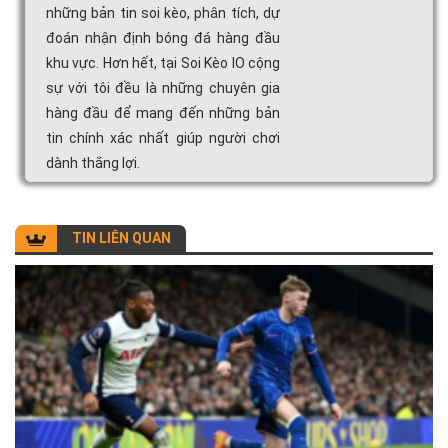
những bản tin soi kèo, phân tích, dự
đoán nhận định bóng đá hàng đầu
khu vực. Hơn hết, tại Soi Kèo IO cộng
sự với tôi đều là những chuyên gia
hàng đầu để mang đến những bản
tin chính xác nhất giúp người chơi
dành thắng lợi.
TIN LIÊN QUAN