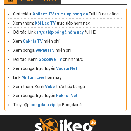
LIÊN KẾT HỮU ÍCH
Giới thiệu:
Xoilacz TV truc tiep bong da
Full HD nét căng.
Xem thêm:
Xôi Lạc TV
trực tiếp hôm nay.
Đối tác: Link
trực tiếp bóngá hôm nay
full HD
Xem
Cakhia TV
miễn phí
Xem bóngá
90PhutTV
miễn phí
Đối tác: Kênh
Socolive TV
chính thức
Xem bóngá trực tuyến
Vaoroi Nét
Link
Mi Tom Live
hôm nay
Xem thêm: Kênh
Vebo
trực tiếp bóngá
Xem bóngá trực tuyến
Rakhoi Nét
Truy cập
bongdalu vip
tại Bongdainfo