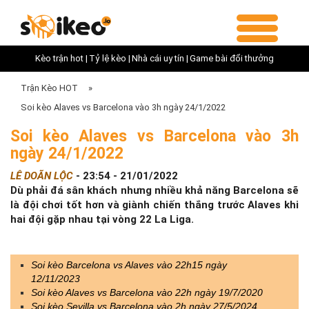
Kèo trận hot |
Tỷ lệ kèo |
Nhà cái uy tín |
Game bài đổi thưởng
Trận Kèo HOT
»
Soi kèo Alaves vs Barcelona vào 3h ngày 24/1/2022
Soi kèo Alaves vs Barcelona vào 3h
ngày 24/1/2022
LÊ DOÃN LỘC
-
23:54 - 21/01/2022
Dù phải đá sân khách nhưng nhiều khả năng Barcelona sẽ
là đội chơi tốt hơn và giành chiến thắng trước Alaves khi
hai đội gặp nhau tại vòng 22 La Liga.
Soi kèo Barcelona vs Alaves vào 22h15 ngày
12/11/2023
Soi kèo Alaves vs Barcelona vào 22h ngày 19/7/2020
Soi kèo Sevilla vs Barcelona vào 2h ngày 27/5/2024