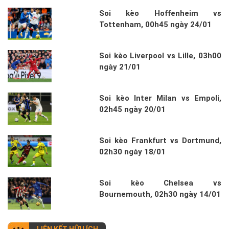
Soi kèo Hoffenheim vs
Tottenham, 00h45 ngày 24/01
Soi kèo Liverpool vs Lille, 03h00
ngày 21/01
Soi kèo Inter Milan vs Empoli,
02h45 ngày 20/01
Soi kèo Frankfurt vs Dortmund,
02h30 ngày 18/01
Soi kèo Chelsea vs
Bournemouth, 02h30 ngày 14/01