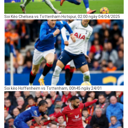
Soi Kèo Chelsea vs Tottenham Hotspur, 02:00 ngày 04/04/2025
Soi kèo Hoffenheim vs Tottenham, 00h45 ngày 24/01