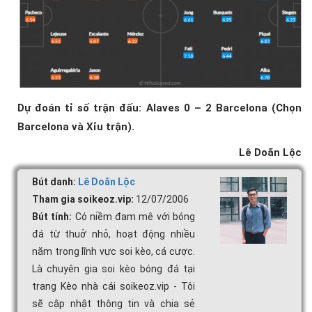
Dự đoán tỉ số trận đấu: Alaves 0 – 2 Barcelona (Chọn
Barcelona và Xỉu trận).
Lê Doãn Lộc
Bút danh:
Lê Doãn Lộc
Tham gia soikeoz.vip:
12/07/2006
Bút tính:
Có niềm đam mê với bóng
đá từ thuở nhỏ, hoạt động nhiều
năm trong lĩnh vực soi kèo, cá cược.
Là chuyên gia soi kèo bóng đá tại
trang Kèo nhà cái soikeoz.vip - Tôi
sẽ cập nhật thông tin và chia sẻ