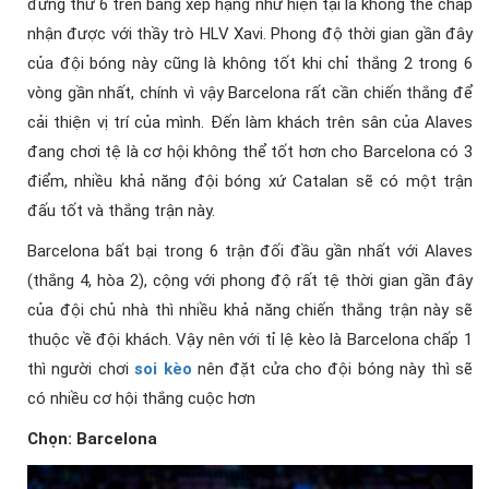
đứng thứ 6 trên bảng xếp hạng như hiện tại là không thể chấp
nhận được với thầy trò HLV Xavi. Phong độ thời gian gần đây
của đội bóng này cũng là không tốt khi chỉ thắng 2 trong 6
vòng gần nhất, chính vì vậy Barcelona rất cần chiến thắng để
cải thiện vị trí của mình. Đến làm khách trên sân của Alaves
đang chơi tệ là cơ hội không thể tốt hơn cho Barcelona có 3
điểm, nhiều khả năng đội bóng xứ Catalan sẽ có một trận
đấu tốt và thắng trận này.
Barcelona bất bại trong 6 trận đối đầu gần nhất với Alaves
(thắng 4, hòa 2), cộng với phong độ rất tệ thời gian gần đây
của đội chủ nhà thì nhiều khả năng chiến thắng trận này sẽ
thuộc về đội khách. Vậy nên với tỉ lệ kèo là Barcelona chấp 1
thì người chơi
soi kèo
nên đặt cửa cho đội bóng này thì sẽ
có nhiều cơ hội thắng cuộc hơn
Chọn: Barcelona