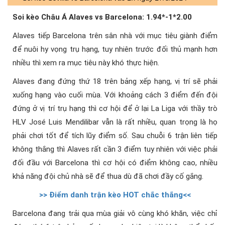
Soi kèo Châu Á Alaves vs Barcelona: 1.94*-1*2.00
Alaves tiếp Barcelona trên sân nhà với mục tiêu giành điểm
để nuôi hy vọng trụ hạng, tuy nhiên trước đối thủ mạnh hơn
nhiều thì xem ra mục tiêu này khó thực hiện.
Alaves đang đứng thứ 18 trên bảng xếp hạng, vị trí sẽ phải
xuống hạng vào cuối mùa. Với khoảng cách 3 điểm đến đội
đứng ở vị trí trụ hạng thì cơ hội để ở lại La Liga với thầy trò
HLV José Luis Mendilibar vẫn là rất nhiều, quan trọng là họ
phải chơi tốt để tích lũy điểm số. Sau chuỗi 6 trận liên tiếp
không thắng thì Alaves rất cần 3 điểm tuy nhiên với việc phải
đối đầu với Barcelona thì cơ hội có điểm không cao, nhiều
khả năng đội chủ nhà sẽ để thua dù đã chơi đầy cố gắng.
>> Điểm danh trận kèo HOT chắc thắng<<
Barcelona đang trải qua mùa giải vô cùng khó khăn, việc chỉ