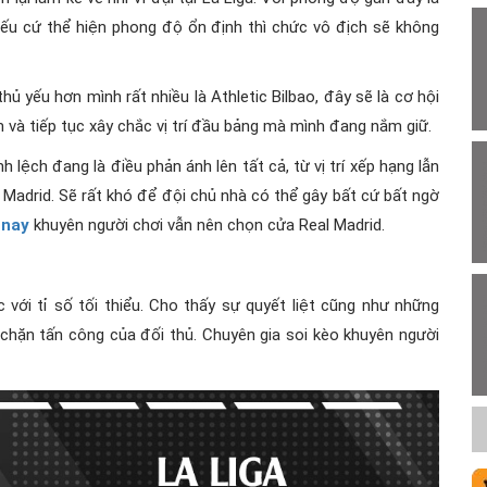
, nếu cứ thể hiện phong độ ổn định thì chức vô địch sẽ không
ủ yếu hơn mình rất nhiều là Athletic Bilbao, đây sẽ là cơ hội
 và tiếp tục xây chắc vị trí đầu bảng mà mình đang nắm giữ.
h lệch đang là điều phản ánh lên tất cả, từ vị trí xếp hạng lẫn
 Madrid. Sẽ rất khó để đội chủ nhà có thể gây bất cứ bất ngờ
 nay
khuyên người chơi vẫn nên chọn cửa Real Madrid.
c với tỉ số tối thiểu. Cho thấy sự quyết liệt cũng như những
n chặn tấn công của đối thủ. Chuyên gia soi kèo khuyên người