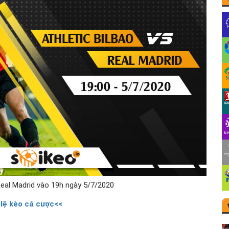
 Real Madrid vào 19h ngày 5/7/2020
lệ kèo cá cược<<