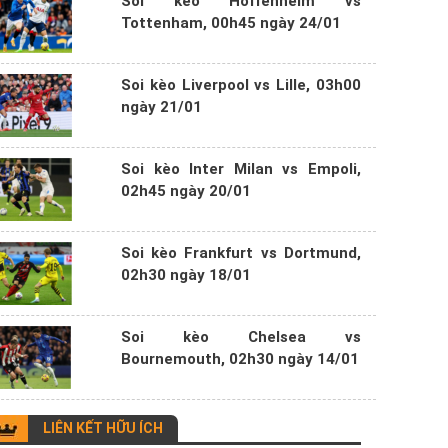
Soi kèo Hoffenheim vs
Tottenham, 00h45 ngày 24/01
Soi kèo Liverpool vs Lille, 03h00
ngày 21/01
Soi kèo Inter Milan vs Empoli,
02h45 ngày 20/01
Soi kèo Frankfurt vs Dortmund,
02h30 ngày 18/01
Soi kèo Chelsea vs
Bournemouth, 02h30 ngày 14/01
LIÊN KẾT HỮU ÍCH