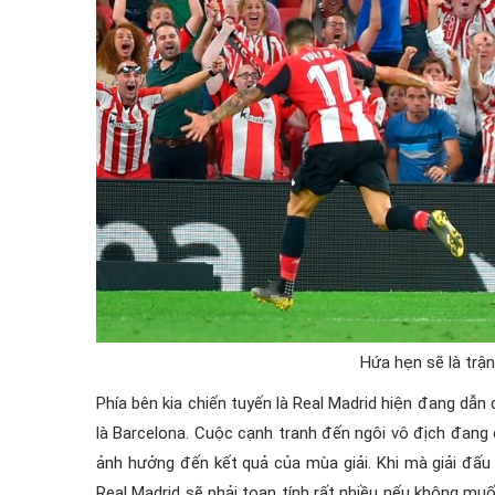
Hứa hẹn sẽ là trận
Phía bên kia chiến tuyến là Real Madrid hiện đang dẫn
là Barcelona. Cuộc cạnh tranh đến ngôi vô địch đang 
ảnh hưởng đến kết quả của mùa giải. Khi mà giải đấu
Real Madrid sẽ phải toan tính rất nhiều nếu không muốn