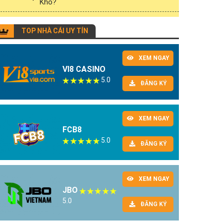
Khó?
TOP NHÀ CÁI UY TÍN
XEM NGAY
VI8 CASINO
5.0
ĐĂNG KÝ
XEM NGAY
FCB8
5.0
ĐĂNG KÝ
XEM NGAY
JBO
5.0
ĐĂNG KÝ