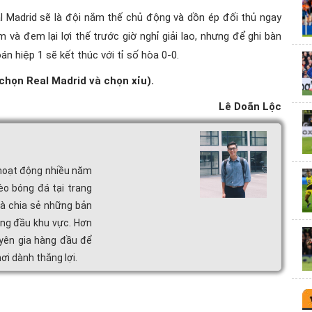
al Madrid sẽ là đội nắm thế chủ động và dồn ép đối thủ ngay
và đem lại lợi thế trước giờ nghỉ giải lao, nhưng để ghi bàn
án hiệp 1 sẽ kết thúc với tỉ số hòa 0-0.
chọn Real Madrid và chọn xỉu).
Lê Doãn Lộc
hoạt động nhiều năm
kèo bóng đá tại trang
 và chia sẻ những bản
àng đầu khu vực. Hơn
uyên gia hàng đầu để
i dành thắng lợi.