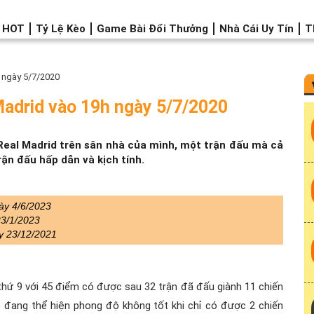
o HOT
Tỷ Lệ Kèo
Game Bài Đổi Thưởng
Nhà Cái Uy Tín
T
h ngày 5/7/2020
 Madrid vào 19h ngày 5/7/2020
 Real Madrid trên sân nhà của mình, một trận đấu mà cả
ận đấu hấp dẫn và kịch tính.
gày 4/6/2023
23/1/2023
ày 23/12/2021
í thứ 9 với 45 điểm có được sau 32 trận đã đấu giành 11 chiến
họ đang thể hiện phong độ không tốt khi chỉ có được 2 chiến