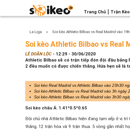
Trang Chủ
Trận Kè
La Liga
»
Soi kèo Athletic Bilbao vs Real Madrid vào 19
Soi kèo Athletic Bilbao vs Real
LÊ DOÃN LỘC
-
12:29 - 30/06/2020
Athletic Bilbao sẽ có trận tiếp đón đội đầu bảng
2 đều muốn có được chiến thắng. Hứa hẹn sẽ là tr
Soi kèo Real Madrid vs Athletic Bilbao vào 23h30 n
Soi kèo Athletic Bilbao vs Real Madrid vào 3h ngày 
Soi kèo Athletic Bilbao vs Real Madrid vào 3h30 ng
Soi kèo châu Á: 1.41*0.5*0.65
Đội chủ nhà Athletic Bilbao hiện đang tạm xếp ở vị tr
thắng, 12 trận hòa và 9 trận thua. 5 vòng gần nhất 