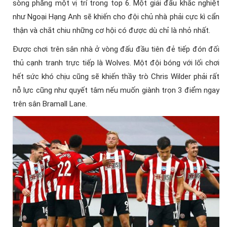
sòng phẳng một vị trí trong top 6. Một giải đấu khắc nghiệt
như Ngoại Hạng Anh sẽ khiến cho đội chủ nhà phải cực kì cẩn
thận và chắt chiu những cơ hội có được dù chỉ là nhỏ nhất.
Được chơi trên sân nhà ở vòng đấu đầu tiên đẻ tiếp đón đối
thủ cạnh tranh trực tiếp là Wolves. Một đội bóng với lối chơi
hết sức khó chịu cũng sẽ khiến thầy trò Chris Wilder phải rất
nỗ lực cũng như quyết tâm nếu muốn giành trọn 3 điểm ngay
trên sân Bramall Lane.