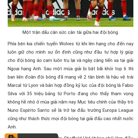
Một trận dấu cân sức cân tài giữa hai đội bóng.
Phía bên kia chiến tuyến Wolves từ khi lên hạng cho đến nay
luôn giữ cho mình sự ổn định cũng như đầu tư hợp lý giúp
cho đội bóng áo cam luôn trụ lại và ngày càng tiến xa tại giải
Ngoại hạng Anh. Sau một mùa giải bị bật bãi khỏi top 6 thì
ban liên đoàn đội bóng đã mang về 2 tân bình là hậu vệ trái
Marcal từ Lyon và bản hợp đồng kỷ lục của đội bóng là Fabio
Silva với 35 triệu bảng từ Porto đang cho thấy tham vọng
không hề nhỏ ở mùa giải năm nay. Mục tiêu chính của thầy trò
Nuno Espírito Santo sẽ là trở lại đấu trường Europa League
cũng như thách thức mọi đội bóng tại giải đấu cao nhất nước
Anh.