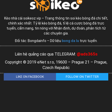
Kèo nhà cái soikeoz.vip – Trang thông tin soi kèo bóng đá chi tiết,
chính xác nhất. Tỷ lệ kèo bóng đá, tỉ lệ cá cược bóng đá trực
tuyến, cẩm nang, tin nóng với Nhận định, dự đoán, phân tích từ
các chuyên gia.
Đối tác: Bongdainfo – Dữ liệu
bong da lu
trực tuyến.
@ads365s
Liên hệ quảng cáo qua TELEGRAM:
Copyright © 2019 eNet s.r.o, 19600 – Prague 21 – Prague,
Czech Republic
LIKE ON FACEBOOK
FOLLOW ON TWITTER