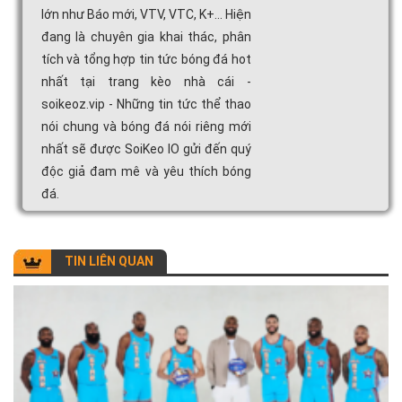
lớn như Báo mới, VTV, VTC, K+... Hiện
đang là chuyên gia khai thác, phân
tích và tổng hợp tin tức bóng đá hot
nhất tại trang kèo nhà cái -
soikeoz.vip - Những tin tức thể thao
nói chung và bóng đá nói riêng mới
nhất sẽ được SoiKeo IO gửi đến quý
độc giả đam mê và yêu thích bóng
đá.
TIN LIÊN QUAN