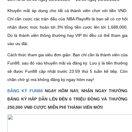
Khuyến mãi áp dụng cho tất cả thành viên chơi với tiền VND.
Chỉ cần cược các trận đấu của NBA Playoffs là bạn sẽ có cơ hội
nhận được mức hoàn tới 3% tổng tiền cược lên tới 1,688,000.
Dù là thành viên thông thường hay VIP thì đều có thể tham gia
vào ưu đãi.
Cách thức tham gia siêu đơn giản. Bạn chỉ cần là thành viên của
Fun88, sau đó vào khuyến mãi và đăng ký. Lưu ý là tiền thưởng
sẽ được Fun88 cập nhật trước 23:59 thứ 5 tuần kế tiếp. Còn
chần chờ gì mà không đăng ký ngay hôm nay!
ĐĂNG KÝ FUN88
NGAY HÔM NAY, NHẬN NGAY THƯỞNG
ĐĂNG KÝ HẤP DẪN LÊN ĐẾN 6 TRIỆU ĐỒNG VÀ THƯỞNG
250,000 VNĐ CƯỢC MIỄN PHÍ THÀNH VIÊN MỚI!