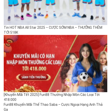
Tin HOT NBA All Star 2025 – CƯỢC SỚM NBA – THƯỞNG THÊM
TỚI 518K
[Khuyến Mãi Tết 2025] Fun88 Thưởng Nhập Môn Các Loại Tới
418.000
Fun88 Khuyến Mãi Thể Thao Saba – Cược Ngoại Hạng Anh Thả
Ga