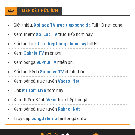
LIÊN KẾT HỮU ÍCH
Giới thiệu:
Xoilacz TV truc tiep bong da
Full HD nét căng.
Xem thêm:
Xôi Lạc TV
trực tiếp hôm nay.
Đối tác: Link
trực tiếp bóngá hôm nay
full HD
Xem
Cakhia TV
miễn phí
Xem bóngá
90PhutTV
miễn phí
Đối tác: Kênh
Socolive TV
chính thức
Xem bóngá trực tuyến
Vaoroi Nét
Link
Mi Tom Live
hôm nay
Xem thêm: Kênh
Vebo
trực tiếp bóngá
Xem bóngá trực tuyến
Rakhoi Nét
Truy cập
bongdalu vip
tại Bongdainfo