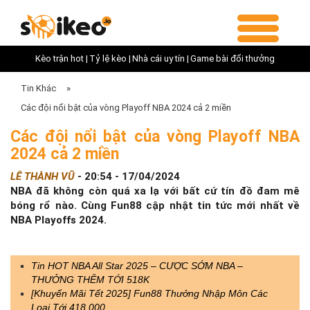
Kèo trận hot |
Tỷ lệ kèo |
Nhà cái uy tín |
Game bài đổi thưởng
Tin Khác
»
Các đội nổi bật của vòng Playoff NBA 2024 cả 2 miền
Các đội nổi bật của vòng Playoff NBA
2024 cả 2 miền
LÊ THÀNH VŨ
-
20:54 - 17/04/2024
NBA đã không còn quá xa lạ với bất cứ tín đồ đam mê
bóng rổ nào. Cùng Fun88 cập nhật tin tức mới nhất về
NBA Playoffs 2024.
Tin HOT NBA All Star 2025 – CƯỢC SỚM NBA –
THƯỞNG THÊM TỚI 518K
[Khuyến Mãi Tết 2025] Fun88 Thưởng Nhập Môn Các
Loại Tới 418.000