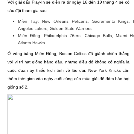
Với giải đấu Play-In sẽ diễn ra từ ngày 16 đến 19 tháng 4 sẽ có
các đội tham gia sau:
Miền Tây: New Orleans Pelicans, Sacramento Kings, 
Angeles Lakers, Golden State Warriors
Miền Đông: Philadelphia 76ers, Chicago Bulls, Miami He
Atlanta Hawks
Ở vòng bảng Miền Đông, Boston Celtics đã giành chiến thắng
với vị trí hạt giống hàng đầu, nhưng điều đó không có nghĩa là
cuộc đua này thiếu kịch tính về lâu dài. New York Knicks cần
thêm thời gian vào ngày cuối cùng của mùa giải để đảm bảo hạt
giống số 2.