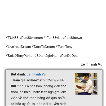
#FUN88 #Fun88vietnam # Fun88viet #Fun88news
#LiveYourDream #DareToDream #FunxTony
#ĐạisứTonyParker #Bứtphágiớihạn #FunDuDoan
Lê Thành Vũ
Bút danh:
Lê Thành Vũ
Tham gia soikeoz.vip:
12/07/2006
Bút tính:
Là nhà báo, phóng viên thể
thao, có nhiều năm kinh nghiệm làm
việc về thể thao bóng đá qua nhiều
tờ báo uy tín tại các đài truyền hình