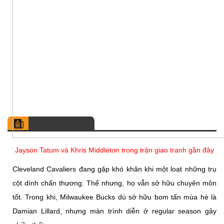
Jayson Tatum và Khris Middleton trong trận giao tranh gần đây
Cleveland Cavaliers đang gặp khó khăn khi một loạt những trụ
cột dính chấn thương. Thế nhưng, họ vẫn sở hữu chuyên môn
tốt. Trong khi, Milwaukee Bucks dù sở hữu bom tấn mùa hè là
Damian Lillard, nhưng màn trình diễn ở regular season gây