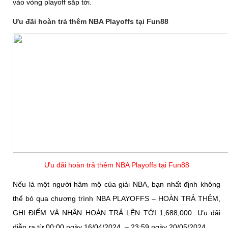
vào vòng playoff sắp tới.
Ưu đãi hoàn trả thêm NBA Playoffs tại Fun88
Ưu đãi hoàn trả thêm NBA Playoffs tại Fun88
Nếu là một người hâm mộ của giải NBA, bạn nhất định không
thể bỏ qua chương trình NBA PLAYOFFS – HOÀN TRẢ THÊM,
GHI ĐIỂM VÀ NHẬN HOÀN TRẢ LÊN TỚI 1,688,000. Ưu đãi
diễn ra từ 00:00 ngày 16/04/2024 – 23:59 ngày 20/05/2024.