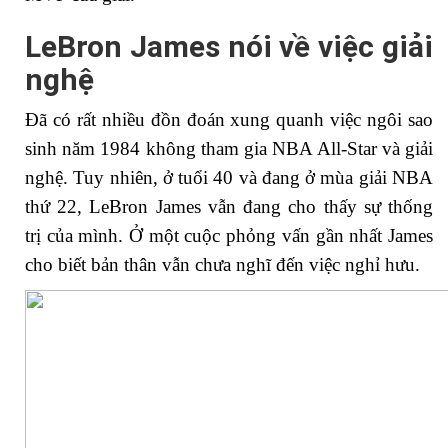
LeBron James nói về việc giải
nghệ
Đã có rất nhiều đồn đoán xung quanh việc ngôi sao
sinh năm 1984 không tham gia NBA All-Star và giải
nghệ. Tuy nhiên, ở tuổi 40 và đang ở mùa giải NBA
thứ 22, LeBron James vẫn đang cho thấy sự thống
trị của mình. Ở một cuộc phỏng vấn gần nhất James
cho biết bản thân vẫn chưa nghĩ đến việc nghỉ hưu.