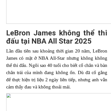
LeBron James không thể thi
đấu tại NBA All Star 2025
Lần đầu tiên sau khoảng thời gian 20 năm, LeBron
James có mặt ở NBA All-Star nhưng không không
thể thi đấu. Ngôi sao 40 tuổi cho biết cổ chân và bàn
chân trái của mình đang không ổn. Dù đã cố gắng
để thực hiện trị liệu 2 ngày liên tiếp, nhưng anh vẫn
cảm thấy đau và không thoải mái.