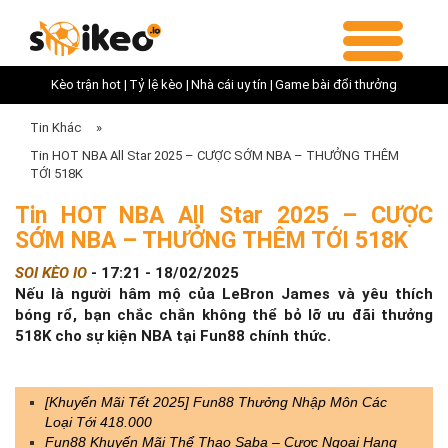
Kèo trận hot |
Tỷ lệ kèo |
Nhà cái uy tín |
Game bài đổi thưởng
Tin Khác
»
Tin HOT NBA All Star 2025 – CƯỢC SỚM NBA – THƯỞNG THÊM
TỚI 518K
Tin HOT NBA All Star 2025 – CƯỢC
SỚM NBA – THƯỞNG THÊM TỚI 518K
SOI KÈO IO
-
17:21 - 18/02/2025
Nếu là người hâm mộ của LeBron James và yêu thích
bóng rổ, bạn chắc chắn không thể bỏ lỡ ưu đãi thưởng
518K cho sự kiện NBA tại Fun88 chính thức.
[Khuyến Mãi Tết 2025] Fun88 Thưởng Nhập Môn Các
Loại Tới 418.000
Fun88 Khuyến Mãi Thể Thao Saba – Cược Ngoại Hạng