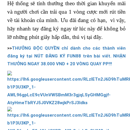
Hệ thống sẽ tính thưởng theo thời gian khuyến mãi
và người chơi cần trải qua 1 vòng cược mới rút tiền
về tài khoản của mình. Ưu đãi đang có hạn, vì vậy,
hãy nhanh tay đăng ký ngay từ lúc này để không bỏ
lỡ những phút giây hấp dẫn, thú vị tại đây.
>>
THƯỞNG ĐỘC QUYỀN chỉ dành cho các thành viên
đăng ký tại NÚT ĐĂNG KÝ FUN88 trên bài viết. NHẬN
THƯỞNG NGAY 38.000 VND + 20 VÒNG QUAY PP!!!