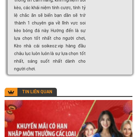
thông tin cẩm nang, kinh nghiệm soi
kèo, các khái niệm tính cược, tính tỷ
lệ chắc ăn sẽ biến bạn dần sẽ trở
thành 1 chuyên gia về lĩnh vực soi
kèo bóng đá này. Hướng đến là sự
lựa chọn tốt nhất cho người chơi,
Kèo nhà cái soikeoz.vip hàng đầu
châu lục luôn luôn là sự lựa chọn tốt
nhất, sáng suốt nhất dành cho
người chơi.
TIN LIÊN QUAN