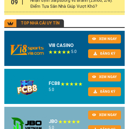
Nhận định Sarpsborg vs Brann (23h00, 2/8):
09
Điểm Tựa Sân Nhà Giúp Vượt Khó?
TOP NHÀ CÁI UY TÍN
XEM NGAY
VI8 CASINO
5.0
ĐĂNG KÝ
XEM NGAY
FCB8
5.0
ĐĂNG KÝ
XEM NGAY
JBO
5.0