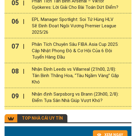
Phân Tích Tân Binh Arsenal – Viktor
05
Gyökeres: Lời Giải Cho Bài Toán Dứt Điểm?
EPL Manager Spotlight: Soi Tứ Hùng HLV
06
Sẽ Định Đoạt Ngôi Vương Premier League
2025/26
Phân Tích Chuyên Sâu FIBA Asia Cup 2025:
07
Cập Nhật Phong Độ & Cơ Hội Của 6 Đội
Tuyển Hàng Đầu
Nhận Định Leeds vs Villarreal (21h00, 2/8):
08
Tân Binh Thăng Hoa, “Tàu Ngầm Vàng” Gặp
Khó
Nhận định Sarpsborg vs Brann (23h00, 2/8):
09
Điểm Tựa Sân Nhà Giúp Vượt Khó?
TOP NHÀ CÁI UY TÍN
XEM NGAY