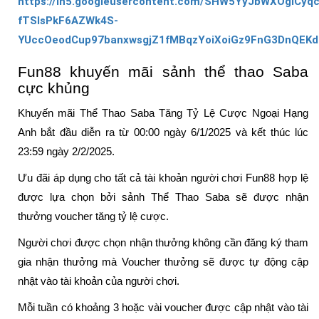
Fun88 khuyến mãi sảnh thể thao Saba
cực khủng
Khuyến mãi Thể Thao Saba Tăng Tỷ Lệ Cược Ngoại Hạng
Anh bắt đầu diễn ra từ 00:00 ngày 6/1/2025 và kết thúc lúc
23:59 ngày 2/2/2025.
Ưu đãi áp dụng cho tất cả tài khoản người chơi Fun88 hợp lệ
được lựa chọn bởi sảnh Thể Thao Saba sẽ được nhận
thưởng voucher tăng tỷ lệ cược.
Người chơi được chọn nhận thưởng không cần đăng ký tham
gia nhận thưởng mà Voucher thưởng sẽ được tự động cập
nhật vào tài khoản của người chơi.
Mỗi tuần có khoảng 3 hoặc vài voucher được cập nhật vào tài