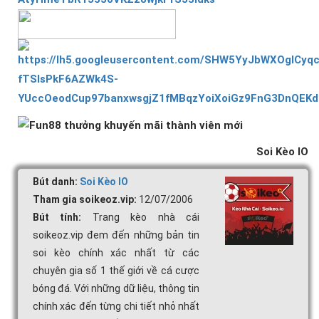
Soi Kèo IO
Bút danh:
Soi Kèo IO
Tham gia soikeoz.vip:
12/07/2006
Bút tính:
Trang kèo nhà cái
soikeoz.vip đem đến những bản tin
soi kèo chính xác nhất từ các
chuyên gia số 1 thế giới về cá cược
bóng đá. Với những dữ liệu, thông tin
chính xác đến từng chi tiết nhỏ nhất