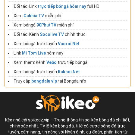
Đối tác: Link
trực tiếp bóngá hôm nay
full HD
Xem
Cakhia TV
miễn phí
Xem bóngá
90PhutTV
miễn phí
Đối tác: Kênh
Socolive TV
chính thức
Xem bóngá trực tuyến
Vaoroi Nét
Link
Mi Tom Live
hôm nay
Xem thêm: Kênh
Vebo
trực tiếp bóngá
Xem bóngá trực tuyến
Rakhoi Nét
Truy cập
bongdalu vip
tại Bongdainfo
Kèo nhà cái soikeoz.vip – Trang thông tin soi kèo bóng đá chi tiết,
chính xác nhất. Tỷ lệ kèo bóng đá, tỉ lệ cá cược bóng đá trực
tuyến, cẩm nang, tin nóng với Nhận định, dự đoán, phân tích từ