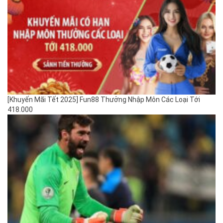
[Khuyến Mãi Tết 2025] Fun88 Thưởng Nhập Môn Các Loại Tới
418.000