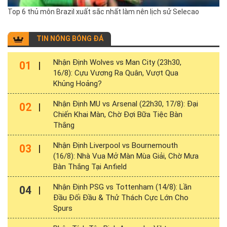
Top 6 thủ môn Brazil xuất sắc nhất làm nên lịch sử Selecao
TIN NÓNG BÓNG ĐÁ
Nhận Định Wolves vs Man City (23h30,
01
16/8): Cựu Vương Ra Quân, Vượt Qua
Khủng Hoảng?
Nhận Định MU vs Arsenal (22h30, 17/8): Đại
02
Chiến Khai Màn, Chờ Đợi Bữa Tiệc Bàn
Thắng
Nhận Định Liverpool vs Bournemouth
03
(16/8): Nhà Vua Mở Màn Mùa Giải, Chờ Mưa
Bàn Thắng Tại Anfield
Nhận Định PSG vs Tottenham (14/8): Lần
04
Đầu Đối Đầu & Thử Thách Cực Lớn Cho
Spurs