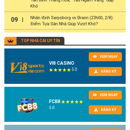
Tân Binh Thăng Hoa, “Tàu Ngầm Vàng” Gặp
Khó
Nhận định Sarpsborg vs Brann (23h00, 2/8):
09
Điểm Tựa Sân Nhà Giúp Vượt Khó?
TOP NHÀ CÁI UY TÍN
XEM NGAY
VI8 CASINO
5.0
ĐĂNG KÝ
XEM NGAY
FCB8
5.0
ĐĂNG KÝ