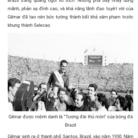
Brazil đăng quang ngôi vô địch. Những pha bay nhảy dũng
mãnh, phản xạ đỉnh cao, và khả năng lãnh đạo tuyệt vời của
Gilmar đã tạo nên bức tường thành bất khả xâm phạm trước
khung thành Selecao.
Gilmar được mệnh danh là “Tượng đài thủ môn” của bóng đá
Brazil
Gilmar sinh ra ở thành phố Santos, Brazil, vào năm 1930. Năm