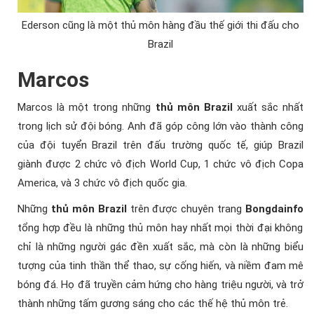
Ederson cũng là một thủ môn hàng đầu thế giới thi đấu cho
Brazil
Marcos
Marcos là một trong những
thủ môn Brazil
xuất sắc nhất
trong lịch sử đội bóng. Anh đã góp công lớn vào thành công
của đội tuyển Brazil trên đấu trường quốc tế, giúp Brazil
giành được 2 chức vô địch World Cup, 1 chức vô địch Copa
America, và 3 chức vô địch quốc gia.
Những
thủ môn Brazil
trên được chuyên trang
Bongdainfo
tổng hợp đều là những thủ môn
hay nhất mọi thời đại không
chỉ là những người gác đền xuất sắc, mà còn là những biểu
tượng của tinh thần thể thao, sự cống hiến, và niềm đam mê
bóng đá. Họ đã truyền cảm hứng cho hàng triệu người, và trở
thành những tấm gương sáng cho các thế hệ thủ môn trẻ.