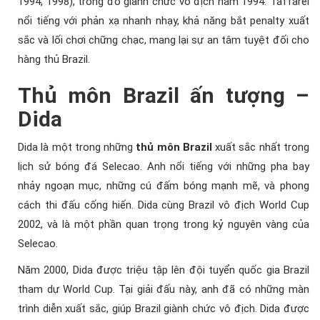
1994, 1998), trong đó giành chức vô địch năm 1994. Taffarel
nổi tiếng với phản xạ nhanh nhạy, khả năng bắt penalty xuất
sắc và lối chơi chững chạc, mang lại sự an tâm tuyệt đối cho
hàng thủ Brazil.
Thủ môn Brazil ấn tượng –
Dida
Dida là một trong những
thủ môn Brazil
xuất sắc nhất trong
lịch sử bóng đá Selecao. Anh nổi tiếng với những pha bay
nhảy ngoạn mục, những cú đấm bóng mạnh mẽ, và phong
cách thi đấu cống hiến. Dida cùng Brazil vô địch World Cup
2002, và là một phần quan trọng trong kỷ nguyên vàng của
Selecao.
Năm 2000, Dida được triệu tập lên đội tuyển quốc gia Brazil
tham dự World Cup. Tại giải đấu này, anh đã có những màn
trình diễn xuất sắc, giúp Brazil giành chức vô địch. Dida được