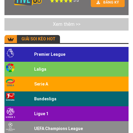
5.0
ĐĂNG KÝ
Xem thêm >>
GIẢI SOI KÈO HOT
Premier League
Laliga
Serie A
Bundesliga
Ligue 1
UEFA Champions League