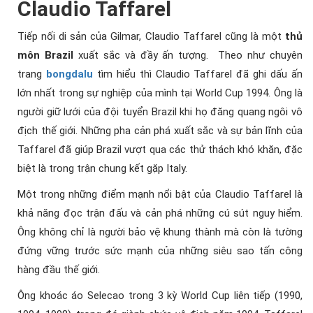
Claudio Taffarel
Tiếp nối di sản của Gilmar, Claudio Taffarel cũng là một
thủ
môn Brazil
xuất sắc và đầy ấn tượng.
Theo như chuyên
trang
bongdalu
tìm hiểu thì Claudio Taffarel đã ghi dấu ấn
lớn nhất trong sự nghiệp của mình tại World Cup 1994. Ông là
người giữ lưới của đội tuyển Brazil khi họ đăng quang ngôi vô
địch thế giới. Những pha cản phá xuất sắc và sự bản lĩnh của
Taffarel đã giúp Brazil vượt qua các thử thách khó khăn, đặc
biệt là trong trận chung kết gặp Italy.
Một trong những điểm mạnh nổi bật của Claudio Taffarel là
khả năng đọc trận đấu và cản phá những cú sút nguy hiểm.
Ông không chỉ là người bảo vệ khung thành mà còn là tường
đứng vững trước sức mạnh của những siêu sao tấn công
hàng đầu thế giới.
Ông khoác áo Selecao trong 3 kỳ World Cup liên tiếp (1990,