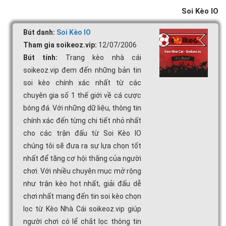
Soi Kèo IO
Bút danh:
Soi Kèo IO
Tham gia soikeoz.vip:
12/07/2006
Bút tính:
Trang kèo nhà cái
soikeoz.vip đem đến những bản tin
soi kèo chính xác nhất từ các
chuyên gia số 1 thế giới về cá cược
bóng đá. Với những dữ liệu, thông tin
chính xác đến từng chi tiết nhỏ nhất
cho các trận đấu từ Soi Kèo IO
chúng tôi sẽ đưa ra sự lựa chọn tốt
nhất để tăng cơ hội thắng của người
chơi. Với nhiều chuyên mục mở rộng
như trận kèo hot nhất, giải đấu dễ
chơi nhất mang đến tin soi kèo chọn
lọc từ Kèo Nhà Cái soikeoz.vip giúp
người chơi có lể chắt lọc thông tin