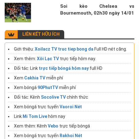
Soi kèo Chelsea vs
Bournemouth, 02h30 ngày 14/01
LIÊN KẾT HỮU ÍCH
Giới thiệu:
Xoilacz TV truc tiep bong da
Full HD nét căng.
Xem thêm:
Xôi Lạc TV
trực tiếp hôm nay.
Đối tác: Link
trực tiếp bóngá hôm nay
full HD
Xem
Cakhia TV
miễn phí
Xem bóngá
90PhutTV
miễn phí
Đối tác: Kênh
Socolive TV
chính thức
Xem bóngá trực tuyến
Vaoroi Nét
Link
Mi Tom Live
hôm nay
Xem thêm: Kênh
Vebo
trực tiếp bóngá
Xem bóngá trực tuyến
Rakhoi Nét