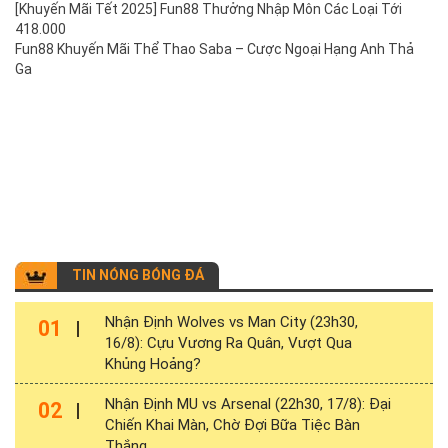
[Khuyến Mãi Tết 2025] Fun88 Thưởng Nhập Môn Các Loại Tới
418.000
Fun88 Khuyến Mãi Thể Thao Saba – Cược Ngoại Hạng Anh Thả
Ga
TIN NÓNG BÓNG ĐÁ
Nhận Định Wolves vs Man City (23h30,
01
16/8): Cựu Vương Ra Quân, Vượt Qua
Khủng Hoảng?
Nhận Định MU vs Arsenal (22h30, 17/8): Đại
02
Chiến Khai Màn, Chờ Đợi Bữa Tiệc Bàn
Thắng