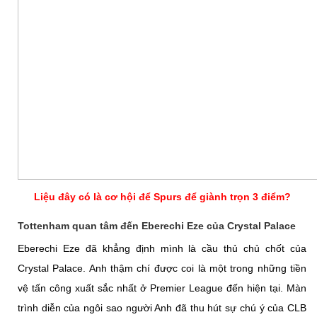
Liệu đây có là cơ hội để Spurs để giành trọn 3 điểm?
Tottenham quan tâm đến Eberechi Eze của Crystal Palace
Eberechi Eze đã khẳng định mình là cầu thủ chủ chốt của
Crystal Palace. Anh thậm chí được coi là một trong những tiền
vệ tấn công xuất sắc nhất ở Premier League đến hiện tại. Màn
trình diễn của ngôi sao người Anh đã thu hút sự chú ý của CLB