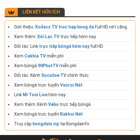
LIÊN KẾT HỮU ÍCH
Giới thiệu:
Xoilacz TV truc tiep bong da
Full HD nét căng.
Xem thêm:
Xôi Lạc TV
trực tiếp hôm nay.
Đối tác: Link
trực tiếp bóngá hôm nay
full HD
Xem
Cakhia TV
miễn phí
Xem bóngá
90PhutTV
miễn phí
Đối tác: Kênh
Socolive TV
chính thức
Xem bóngá trực tuyến
Vaoroi Nét
Link
Mi Tom Live
hôm nay
Xem thêm: Kênh
Vebo
trực tiếp bóngá
Xem bóngá trực tuyến
Rakhoi Nét
Truy cập
bongdalu vip
tại Bongdainfo