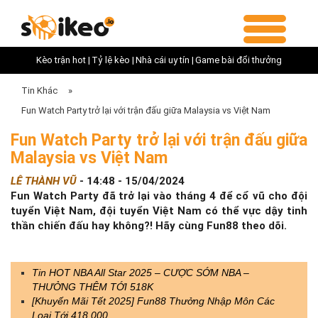
Kèo trận hot |
Tỷ lệ kèo |
Nhà cái uy tín |
Game bài đổi thưởng
Tin Khác
»
Fun Watch Party trở lại với trận đấu giữa Malaysia vs Việt Nam
Fun Watch Party trở lại với trận đấu giữa
Malaysia vs Việt Nam
LÊ THÀNH VŨ
-
14:48 - 15/04/2024
Fun Watch Party đã trở lại vào tháng 4 để cổ vũ cho đội
tuyển Việt Nam, đội tuyển Việt Nam có thể vực dậy tinh
thần chiến đấu hay không?! Hãy cùng Fun88 theo dõi.
Tin HOT NBA All Star 2025 – CƯỢC SỚM NBA –
THƯỞNG THÊM TỚI 518K
[Khuyến Mãi Tết 2025] Fun88 Thưởng Nhập Môn Các
Loại Tới 418.000