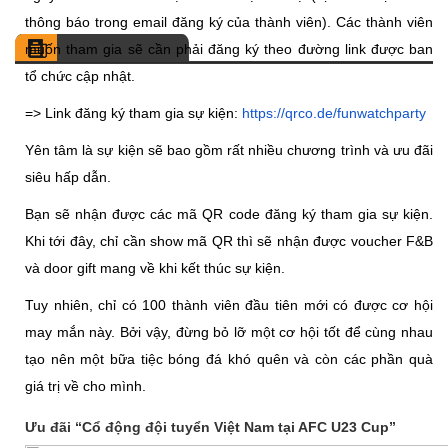
thông báo trong email đăng ký của thành viên). Các thành viên
muốn tham gia sẽ cần phải đăng ký theo đường link được ban
tổ chức cập nhật.
=> Link đăng ký tham gia sự kiện:
https://qrco.de/funwatchparty
Yên tâm là sự kiện sẽ bao gồm rất nhiều chương trình và ưu đãi
siêu hấp dẫn.
Bạn sẽ nhận được các mã QR code đăng ký tham gia sự kiện.
Khi tới đây, chỉ cần show mã QR thì sẽ nhận được voucher F&B
và door gift mang về khi kết thúc sự kiện.
Tuy nhiên, chỉ có 100 thành viên đầu tiên mới có được cơ hội
may mắn này. Bởi vậy, đừng bỏ lỡ một cơ hội tốt để cùng nhau
tạo nên một bữa tiệc bóng đá khó quên và còn các phần quà
giá trị về cho mình.
Ưu đãi “Cổ động đội tuyển Việt Nam tại AFC U23 Cup”