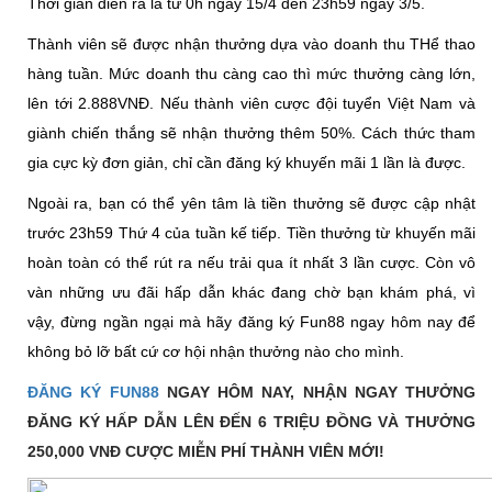
Thời gian diễn ra là từ 0h ngày 15/4 đến 23h59 ngày 3/5.
Thành viên sẽ được nhận thưởng dựa vào doanh thu THể thao
hàng tuần. Mức doanh thu càng cao thì mức thưởng càng lớn,
lên tới 2.888VNĐ. Nếu thành viên cược đội tuyển Việt Nam và
giành chiến thắng sẽ nhận thưởng thêm 50%. Cách thức tham
gia cực kỳ đơn giản, chỉ cần đăng ký khuyến mãi 1 lần là được.
Ngoài ra, bạn có thể yên tâm là tiền thưởng sẽ được cập nhật
trước 23h59 Thứ 4 của tuần kế tiếp. Tiền thưởng từ khuyến mãi
hoàn toàn có thể rút ra nếu trải qua ít nhất 3 lần cược. Còn vô
vàn những ưu đãi hấp dẫn khác đang chờ bạn khám phá, vì
vậy, đừng ngần ngại mà hãy đăng ký Fun88 ngay hôm nay để
không bỏ lỡ bất cứ cơ hội nhận thưởng nào cho mình.
ĐĂNG KÝ FUN88
NGAY HÔM NAY, NHẬN NGAY THƯỞNG
ĐĂNG KÝ HẤP DẪN LÊN ĐẾN 6 TRIỆU ĐỒNG VÀ THƯỞNG
250,000 VNĐ CƯỢC MIỄN PHÍ THÀNH VIÊN MỚI!