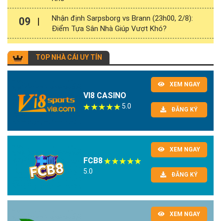
Nhận định Sarpsborg vs Brann (23h00, 2/8):
09
Điểm Tựa Sân Nhà Giúp Vượt Khó?
TOP NHÀ CÁI UY TÍN
XEM NGAY
VI8 CASINO
5.0
ĐĂNG KÝ
XEM NGAY
FCB8
5.0
ĐĂNG KÝ
XEM NGAY