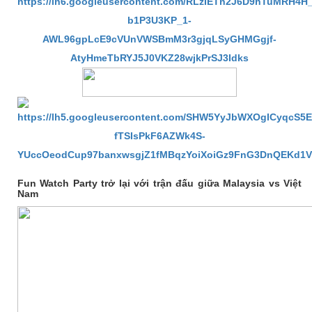
Fun Watch Party trở lại với trận đấu giữa Malaysia vs Việt
Nam