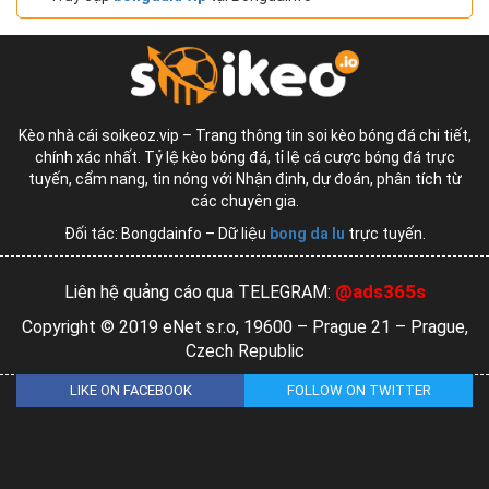
Kèo nhà cái soikeoz.vip – Trang thông tin soi kèo bóng đá chi tiết,
chính xác nhất. Tỷ lệ kèo bóng đá, tỉ lệ cá cược bóng đá trực
tuyến, cẩm nang, tin nóng với Nhận định, dự đoán, phân tích từ
các chuyên gia.
Đối tác: Bongdainfo – Dữ liệu
bong da lu
trực tuyến.
@ads365s
Liên hệ quảng cáo qua TELEGRAM:
Copyright © 2019 eNet s.r.o, 19600 – Prague 21 – Prague,
Czech Republic
LIKE ON FACEBOOK
FOLLOW ON TWITTER