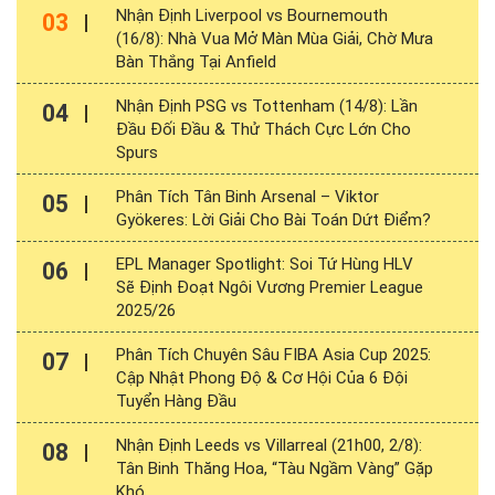
Nhận Định Liverpool vs Bournemouth
03
(16/8): Nhà Vua Mở Màn Mùa Giải, Chờ Mưa
Bàn Thắng Tại Anfield
Nhận Định PSG vs Tottenham (14/8): Lần
04
Đầu Đối Đầu & Thử Thách Cực Lớn Cho
Spurs
Phân Tích Tân Binh Arsenal – Viktor
05
Gyökeres: Lời Giải Cho Bài Toán Dứt Điểm?
EPL Manager Spotlight: Soi Tứ Hùng HLV
06
Sẽ Định Đoạt Ngôi Vương Premier League
2025/26
Phân Tích Chuyên Sâu FIBA Asia Cup 2025:
07
Cập Nhật Phong Độ & Cơ Hội Của 6 Đội
Tuyển Hàng Đầu
Nhận Định Leeds vs Villarreal (21h00, 2/8):
08
Tân Binh Thăng Hoa, “Tàu Ngầm Vàng” Gặp
Khó