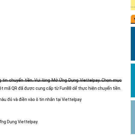
 tin chuyển tiền. Vui lòng Mở Ứng Dụng Viettelpay. Chọn mục
uét mã QR đã được cung cấp từ Fun88 dể thực hiện chuyển tiền.
u đỏ và điền vào ô tin nhắn tại Viettelpay
Ứng Dụng Viettelpay.