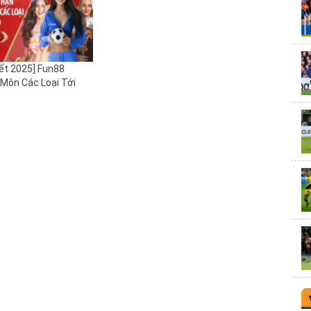
ết 2025] Fun88
Môn Các Loại Tới