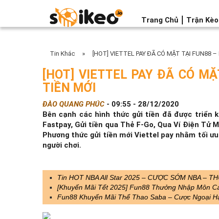
Trang Chủ
Trận Kè
Tin Khác
»
[HOT] VIETTEL PAY ĐÃ CÓ MẶT TẠI FUN88 
[HOT] VIETTEL PAY ĐÃ CÓ M
TIỀN MỚI
ĐÀO QUANG PHÚC
-
09:55 - 28/12/2020
Bên cạnh các hình thức gửi tiền đã được triển 
Fastpay, Gửi tiền qua Thẻ F-Go, Qua Ví Điện Tử 
Phương thức gửi tiền mới Viettel pay nhằm tối ư
người chơi.
Tin HOT NBA All Star 2025 – CƯỢC SỚM NBA – 
[Khuyến Mãi Tết 2025] Fun88 Thưởng Nhập Môn Cá
Fun88 Khuyến Mãi Thể Thao Saba – Cược Ngoại H