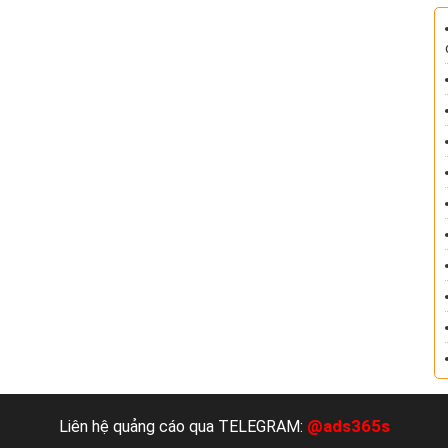
@ads365s
Liên hệ quảng cáo qua TELEGRAM: