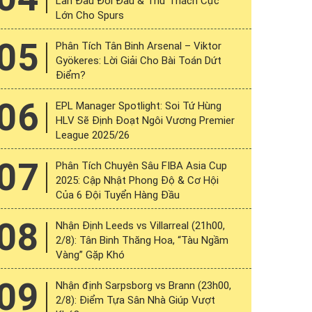
Lần Đầu Đối Đầu & Thử Thách Cực
Lớn Cho Spurs
05
Phân Tích Tân Binh Arsenal – Viktor
Gyökeres: Lời Giải Cho Bài Toán Dứt
Điểm?
06
EPL Manager Spotlight: Soi Tứ Hùng
HLV Sẽ Định Đoạt Ngôi Vương Premier
League 2025/26
07
Phân Tích Chuyên Sâu FIBA Asia Cup
2025: Cập Nhật Phong Độ & Cơ Hội
Của 6 Đội Tuyển Hàng Đầu
08
Nhận Định Leeds vs Villarreal (21h00,
2/8): Tân Binh Thăng Hoa, “Tàu Ngầm
Vàng” Gặp Khó
09
Nhận định Sarpsborg vs Brann (23h00,
2/8): Điểm Tựa Sân Nhà Giúp Vượt