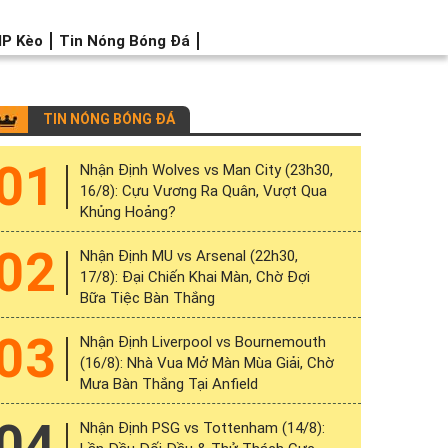
IP Kèo
Tin Nóng Bóng Đá
TIN NÓNG BÓNG ĐÁ
01
Nhận Định Wolves vs Man City (23h30,
16/8): Cựu Vương Ra Quân, Vượt Qua
Khủng Hoảng?
02
Nhận Định MU vs Arsenal (22h30,
17/8): Đại Chiến Khai Màn, Chờ Đợi
Bữa Tiệc Bàn Thắng
03
Nhận Định Liverpool vs Bournemouth
(16/8): Nhà Vua Mở Màn Mùa Giải, Chờ
Mưa Bàn Thắng Tại Anfield
04
Nhận Định PSG vs Tottenham (14/8):