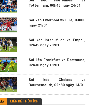
Soi kèo Hoffenheim vs
Tottenham, 00h45 ngày 24/01
Soi kèo Liverpool vs Lille, 03h00
ngày 21/01
Soi kèo Inter Milan vs Empoli,
02h45 ngày 20/01
Soi kèo Frankfurt vs Dortmund,
02h30 ngày 18/01
Soi kèo Chelsea vs
Bournemouth, 02h30 ngày 14/01
LIÊN KẾT HỮU ÍCH