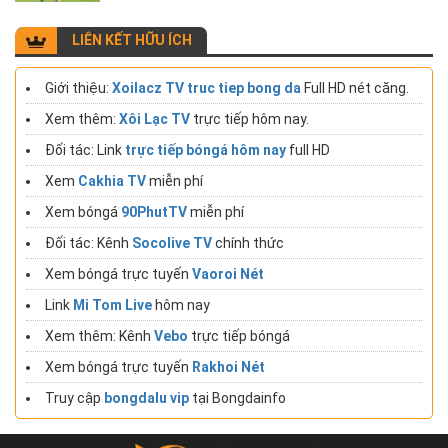
LIÊN KẾT HỮU ÍCH
Giới thiệu:
Xoilacz TV truc tiep bong da
Full HD nét căng.
Xem thêm:
Xôi Lạc TV
trực tiếp hôm nay.
Đối tác: Link
trực tiếp bóngá hôm nay
full HD
Xem
Cakhia TV
miễn phí
Xem bóngá
90PhutTV
miễn phí
Đối tác: Kênh
Socolive TV
chính thức
Xem bóngá trực tuyến
Vaoroi Nét
Link
Mi Tom Live
hôm nay
Xem thêm: Kênh
Vebo
trực tiếp bóngá
Xem bóngá trực tuyến
Rakhoi Nét
Truy cập
bongdalu vip
tại Bongdainfo