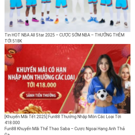
Tin HOT NBA All Star 2025 – CƯỢC SỚM NBA – THƯỞNG THÊM
TỚI 518K
[Khuyến Mãi Tết 2025] Fun88 Thưởng Nhập Môn Các Loại Tới
418.000
Fun88 Khuyến Mãi Thể Thao Saba – Cược Ngoại Hạng Anh Thả
Ga