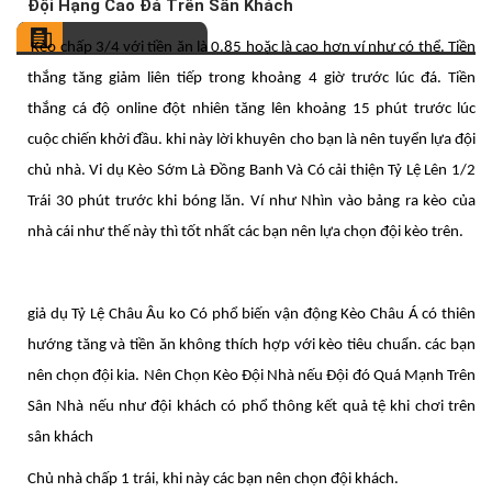
Đội Hạng Cao Đá Trên Sân Khách
Kèo chấp 3/4 với tiền ăn là 0.85 hoặc là cao hơn ví như có thể. Tiền
thắng tăng giảm liên tiếp trong khoảng 4 giờ trước lúc đá. Tiền
thắng cá độ online đột nhiên tăng lên khoảng 15 phút trước lúc
cuộc chiến khởi đầu. khi này lời khuyên cho bạn là nên tuyển lựa đội
chủ nhà. Vi dụ Kèo Sớm Là Đồng Banh Và Có cải thiện Tỷ Lệ Lên 1/2
Trái 30 phút trước khi bóng lăn. Ví như Nhìn vào bảng ra kèo của
nhà cái như thế này thì tốt nhất các bạn nên lựa chọn đội kèo trên.
giả dụ Tỷ Lệ Châu Âu ko Có phổ biến vận động Kèo Châu Á có thiên
hướng tăng và tiền ăn không thích hợp với kèo tiêu chuẩn. các bạn
nên chọn đội kia. Nên Chọn Kèo Đội Nhà nếu Đội đó Quá Mạnh Trên
Sân Nhà nếu như đội khách có phổ thông kết quả tệ khi chơi trên
sân khách
Chủ nhà chấp 1 trái, khi này các bạn nên chọn đội khách.