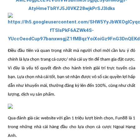
Điều đầu tiên và quan trọng nhất mà người chơi mới cần lưu ý đó
chính là lựa chọn trang cá cược/ nhà cái uy tín để tham gia đặt cược.
Vì đây là yếu tố quyết định cho hành trình giải trí trực tuyến của
bạn. Lựa chọn nhà cái tốt, bạn sẽ nhận được vô số các quyền lợi hấp
dẫn như khuyến mãi, thưởng đăng ký lên đến 100%, cũng như chất
lượng, dịch vụ sản phẩm.
Qua đánh giá các website với gần 1 triệu lượt bình chọn, Fun88 là 1
trong những nhà cái hàng đầu cho lựa chọn cá cược Ngoại Hạng
Anh.