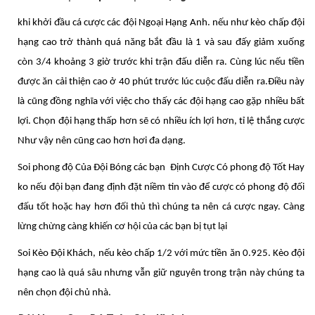
khi khởi đầu cá cược các đội Ngoại Hạng Anh. nếu như kèo chấp đội
hạng cao trở thành quá năng bắt đầu là 1 và sau đấy giảm xuống
còn 3/4 khoảng 3 giờ trước khi trận đấu diễn ra. Cùng lúc nếu tiền
được ăn cải thiện cao ở 40 phút trước lúc cuộc đấu diễn ra.Điều này
là cũng đồng nghĩa với việc cho thấy các đội hạng cao gặp nhiều bất
lợi. Chọn đội hạng thấp hơn sẽ có nhiều ích lợi hơn, tỉ lệ thắng cược
Như vậy nên cũng cao hơn hơi đa dạng.
Soi phong độ Của Đội Bóng các bạn Định Cược Có phong độ Tốt Hay
ko nếu đội bạn đang định đặt niềm tin vào để cược có phong độ đối
đấu tốt hoặc hay hơn đối thủ thì chúng ta nên cá cược ngay. Càng
lừng chừng càng khiến cơ hội của các bạn bị tụt lại
Soi Kèo Đội Khách, nếu kèo chấp 1/2 với mức tiền ăn 0.925. Kèo đội
hạng cao là quá sâu nhưng vẫn giữ nguyên trong trận này chúng ta
nên chọn đội chủ nhà.