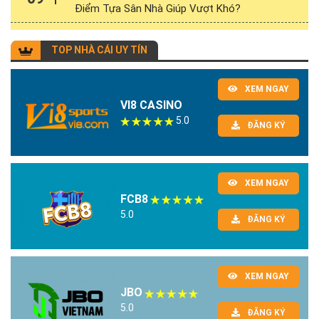
Điểm Tựa Sân Nhà Giúp Vượt Khó?
TOP NHÀ CÁI UY TÍN
XEM NGAY
VI8 CASINO
5.0
ĐĂNG KÝ
XEM NGAY
FCB8
5.0
ĐĂNG KÝ
XEM NGAY
JBO
5.0
ĐĂNG KÝ