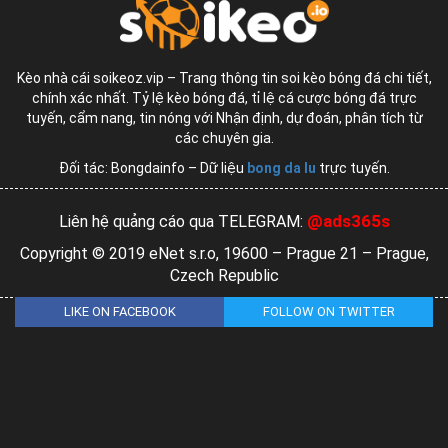
Kèo nhà cái soikeoz.vip – Trang thông tin soi kèo bóng đá chi tiết,
chính xác nhất. Tỷ lệ kèo bóng đá, tỉ lệ cá cược bóng đá trực
tuyến, cẩm nang, tin nóng với Nhận định, dự đoán, phân tích từ
các chuyên gia.
Đối tác: Bongdainfo – Dữ liệu
bong da lu
trực tuyến.
@ads365s
Liên hệ quảng cáo qua TELEGRAM:
Copyright © 2019 eNet s.r.o, 19600 – Prague 21 – Prague,
Czech Republic
LIKE ON FACEBOOK
FOLLOW ON TWITTER