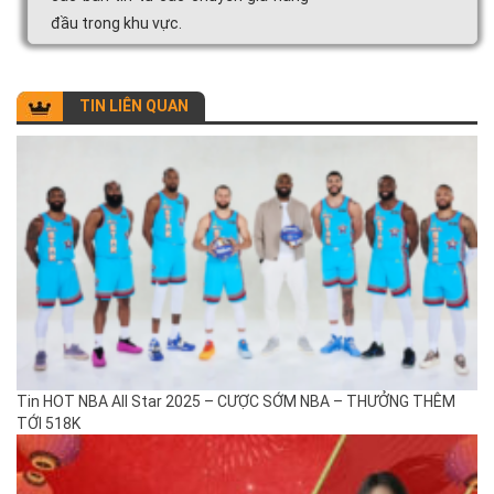
đầu trong khu vực.
TIN LIÊN QUAN
Tin HOT NBA All Star 2025 – CƯỢC SỚM NBA – THƯỞNG THÊM
TỚI 518K