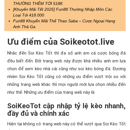
THƯỞNG THÊM TỚI 518K
[Khuyến Mãi Tết 2025] Fun88 Thưởng Nhập Môn Các
Loại Tới 418.000
Fun88 Khuyến Mãi Thể Thao Saba – Cược Ngoại Hạng
Anh Thả Ga
Ưu điểm của Soikeotot.live
Nhắc đến Soi Kèo Tốt thì đa số anh em cá cược bóng đá
đều biết đến. Bởi trang web này được khá nhiều anh em lựa
chọn để xem kèo nhà cái cũng như soi kèo bóng đá. Đương
nhiên Soi Kèo Tốt cũng có những ưu điểm vượt trội so với
những trang web khác thì mọi người mới lựa chọn nhiều đến
như thế. Những ưu điểm của trang web này là:
SoiKeoTot cập nhập tỷ lệ kèo nhanh,
đầy đủ và chính xác
Hiện tại không có trang web này có thể vượt qua Soi Kèo Tốt