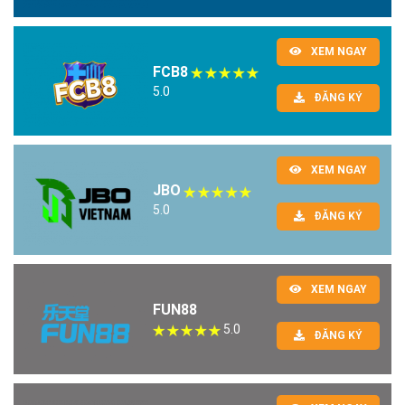
XEM NGAY
FCB8
5.0
ĐĂNG KÝ
XEM NGAY
JBO
5.0
ĐĂNG KÝ
XEM NGAY
FUN88
5.0
ĐĂNG KÝ