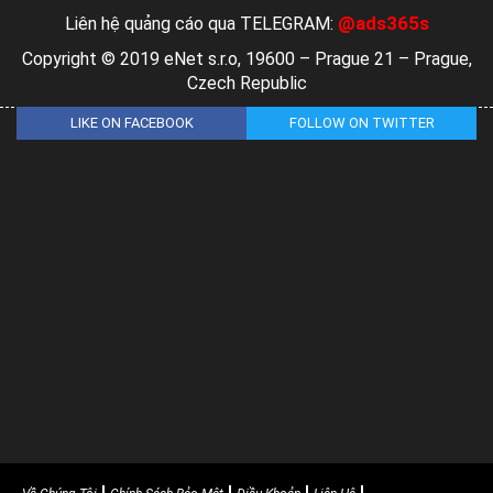
@ads365s
Liên hệ quảng cáo qua TELEGRAM:
Copyright © 2019 eNet s.r.o, 19600 – Prague 21 – Prague,
Czech Republic
LIKE ON FACEBOOK
FOLLOW ON TWITTER