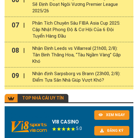
Sẽ Định Đoạt Ngôi Vương Premier League
2025/26
Phân Tích Chuyên Sâu FIBA Asia Cup 2025:
07
Cập Nhật Phong Độ & Cơ Hội Của 6 Đội
Tuyển Hàng Đầu
Nhận Định Leeds vs Villarreal (21h00, 2/8):
08
Tân Binh Thăng Hoa, “Tàu Ngầm Vàng” Gặp
Khó
Nhận định Sarpsborg vs Brann (23h00, 2/8):
09
Điểm Tựa Sân Nhà Giúp Vượt Khó?
TOP NHÀ CÁI UY TÍN
XEM NGAY
VI8 CASINO
5.0
ĐĂNG KÝ