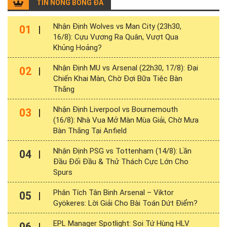
TIN NÓNG BÓNG ĐÁ
Nhận Định Wolves vs Man City (23h30,
01
16/8): Cựu Vương Ra Quân, Vượt Qua
Khủng Hoảng?
Nhận Định MU vs Arsenal (22h30, 17/8): Đại
02
Chiến Khai Màn, Chờ Đợi Bữa Tiệc Bàn
Thắng
Nhận Định Liverpool vs Bournemouth
03
(16/8): Nhà Vua Mở Màn Mùa Giải, Chờ Mưa
Bàn Thắng Tại Anfield
Nhận Định PSG vs Tottenham (14/8): Lần
04
Đầu Đối Đầu & Thử Thách Cực Lớn Cho
Spurs
Phân Tích Tân Binh Arsenal – Viktor
05
Gyökeres: Lời Giải Cho Bài Toán Dứt Điểm?
EPL Manager Spotlight: Soi Tứ Hùng HLV
06