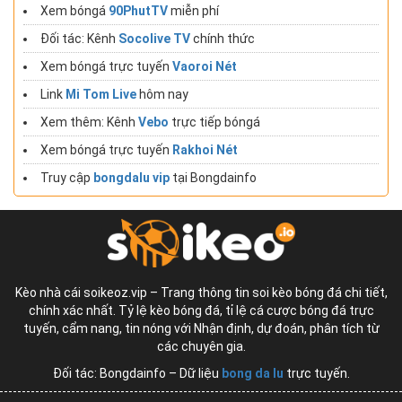
Xem bóngá
90PhutTV
miễn phí
Đối tác: Kênh
Socolive TV
chính thức
Xem bóngá trực tuyến
Vaoroi Nét
Link
Mi Tom Live
hôm nay
Xem thêm: Kênh
Vebo
trực tiếp bóngá
Xem bóngá trực tuyến
Rakhoi Nét
Truy cập
bongdalu vip
tại Bongdainfo
Kèo nhà cái soikeoz.vip – Trang thông tin soi kèo bóng đá chi tiết,
chính xác nhất. Tỷ lệ kèo bóng đá, tỉ lệ cá cược bóng đá trực
tuyến, cẩm nang, tin nóng với Nhận định, dự đoán, phân tích từ
các chuyên gia.
Đối tác: Bongdainfo – Dữ liệu
bong da lu
trực tuyến.