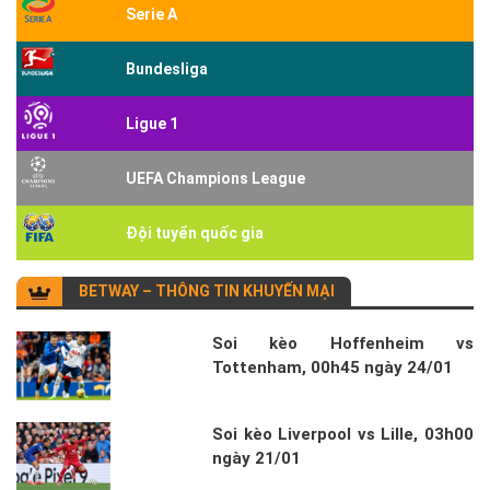
Serie A
Bundesliga
Ligue 1
UEFA Champions League
Đội tuyển quốc gia
BETWAY – THÔNG TIN KHUYẾN MẠI
Soi kèo Hoffenheim vs
Tottenham, 00h45 ngày 24/01
Soi kèo Liverpool vs Lille, 03h00
ngày 21/01