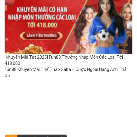
[Khuyến Mãi Tết 2025] Fun88 Thưởng Nhập Môn Các Loại Tới
418.000
Fun88 Khuyến Mãi Thể Thao Saba – Cược Ngoại Hạng Anh Thả
Ga