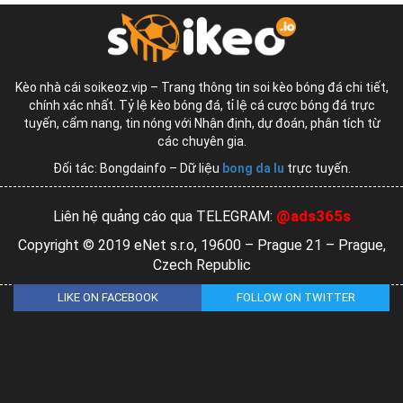
Kèo nhà cái soikeoz.vip – Trang thông tin soi kèo bóng đá chi tiết,
chính xác nhất. Tỷ lệ kèo bóng đá, tỉ lệ cá cược bóng đá trực
tuyến, cẩm nang, tin nóng với Nhận định, dự đoán, phân tích từ
các chuyên gia.
Đối tác: Bongdainfo – Dữ liệu
bong da lu
trực tuyến.
@ads365s
Liên hệ quảng cáo qua TELEGRAM:
Copyright © 2019 eNet s.r.o, 19600 – Prague 21 – Prague,
Czech Republic
LIKE ON FACEBOOK
FOLLOW ON TWITTER