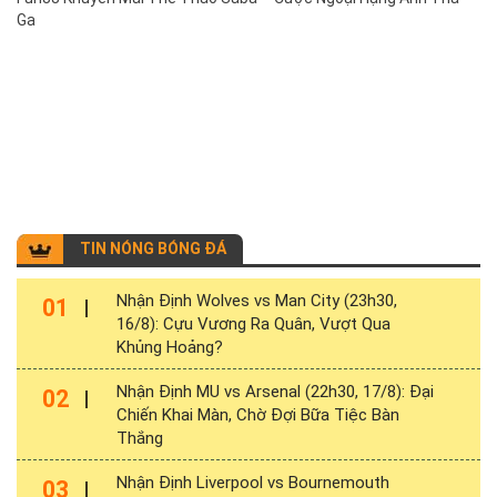
Ga
TIN NÓNG BÓNG ĐÁ
Nhận Định Wolves vs Man City (23h30,
01
16/8): Cựu Vương Ra Quân, Vượt Qua
Khủng Hoảng?
Nhận Định MU vs Arsenal (22h30, 17/8): Đại
02
Chiến Khai Màn, Chờ Đợi Bữa Tiệc Bàn
Thắng
Nhận Định Liverpool vs Bournemouth
03