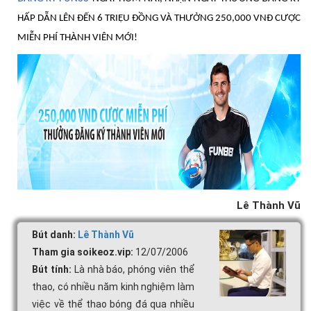
HẤP DẪN LÊN ĐẾN 6 TRIỆU ĐỒNG VÀ THƯỞNG 250,000 VNĐ CƯỢC
MIỄN PHÍ THÀNH VIÊN MỚI!
Lê Thành Vũ
Bút danh:
Lê Thành Vũ
Tham gia soikeoz.vip:
12/07/2006
Bút tính:
Là nhà báo, phóng viên thể
thao, có nhiều năm kinh nghiệm làm
việc về thể thao bóng đá qua nhiều