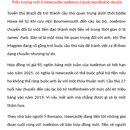
Thần tượng mới ở Newcastle
Joelinton Cássio Apolinário de Lira
Tuyển thủ Brazil đã trở thành cầu thủ quan trọng dưới thời Eddie
Howe kể từ khi cựu HLV Bournemouth đến câu lạc bộ. Joelinton
chuyển đổi từ một tiền đạo thành một tiền vệ trong thời gian ở St
James’ Park. Đây sẽ là một mùa hè quan trọng đối với anh, khi The
Magpies đang cố gắng trói buộc cầu thủ này để tránh việc ra đi theo
dạng chuyển nhượng tự do.
Hợp đồng trị giá 85 nghìn bảng một tuần của Joelinton sẽ hết hạn
vào năm 2025, có nghĩa là Newcastle có thể buộc phải trả tiền nếu
họ không thể ràng buộc anh ấy với một thỏa thuận mới. Cầu thủ 27
tuổi này chuyển đến câu lạc bộ từ Hoffenheim với mức phí 40 triệu
bảng vào năm 2019. Vì vậy mất anh mà chẳng được gì sẽ là một
thảm họa.
Theo nhà báo người Ý Romano, Newcastle đang tiến tới những giai
đoạn cuối cùng với Joelinton về bản hợp đồng mới. Tiền vệ người