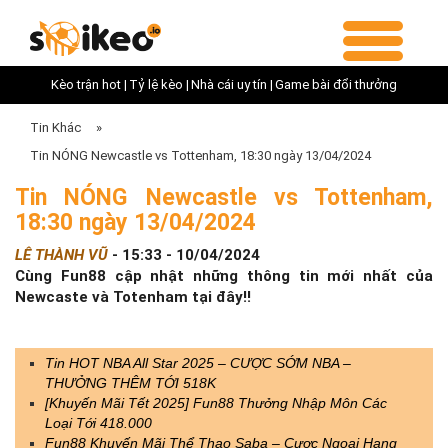
Kèo trận hot |
Tỷ lệ kèo |
Nhà cái uy tín |
Game bài đổi thưởng
Tin Khác
»
Tin NÓNG Newcastle vs Tottenham, 18:30 ngày 13/04/2024
Tin NÓNG Newcastle vs Tottenham,
18:30 ngày 13/04/2024
LÊ THÀNH VŨ
-
15:33 - 10/04/2024
Cùng Fun88 cập nhật những thông tin mới nhất của
Newcaste và Totenham tại đây!!
Tin HOT NBA All Star 2025 – CƯỢC SỚM NBA –
THƯỞNG THÊM TỚI 518K
[Khuyến Mãi Tết 2025] Fun88 Thưởng Nhập Môn Các
Loại Tới 418.000
Fun88 Khuyến Mãi Thể Thao Saba – Cược Ngoại Hạng