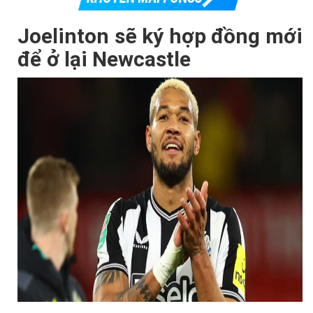
Joelinton sẽ ký hợp đồng mới
để ở lại Newcastle