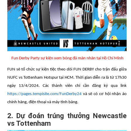
Fun Derby Party sự kiện xem bóng đá mãn nhãn tại Hồ Chí Minh
FUN sẽ tổ chức sự kiện tiệc theo dõi FUN DERBY cho trận đấu giữa
NUFC vs Tottenham Hotspur tại HCM. Thời gian diễn ra là từ 17h30
ngày 13/4/2024. Các thành viên chỉ cần đăng ký qua link
https://pages.tempisite.com/FunDerby24
và sẽ có cơ hội nhận áo
chính hãng, điện thoại và máy tính bảng.
2. Dự đoán trúng thưởng Newcastle
vs Tottenham