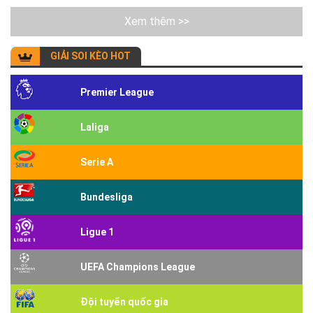
Xem thêm >>
GIẢI SOI KÈO HOT
Premier League
Laliga
Serie A
Bundesliga
Ligue 1
UEFA Champions League
Đội tuyển quốc gia