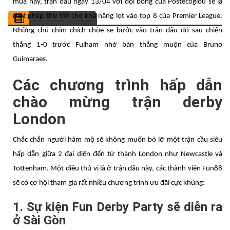
mùa này, trận đấu ngày 13/04 với đội bóng của Postecoglou sẽ là
một phép thử tốt cho khả năng lọt vào top 8 của Premier League.
Những chú chim chích chòe sẽ bước vào trận đấu đó sau chiến
thắng 1-0 trước Fulham nhờ bàn thắng muộn của Bruno
Guimaraes.
Các chương trình hấp dẫn
chào mừng trận derby
London
Chắc chắn người hâm mộ sẽ không muốn bỏ lỡ một trận cầu siêu
hấp dẫn giữa 2 đại diện đến từ thành London như Newcastle và
Tottenham. Một điều thú vị là ở trận đấu này, các thành viên Fun88
sẽ có cơ hội tham gia rất nhiều chương trình ưu đãi cực khủng:
1. Sự kiện Fun Derby Party sẽ diễn ra
ở Sài Gòn