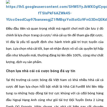
Điều đầu tiên và quan trọng nhất mà người chơi mới cần lưu ý đó
chính là lựa chọn trang cá cược/ nhà cái uy tín để tham gia đặt cược.
Vì đây là yếu tố quyết định cho hành trình giải trí trực tuyến của
bạn. Lựa chọn nhà cái tốt, bạn sẽ nhận được vô số các quyền lợi hấp
dẫn như khuyến mãi, thưởng đăng ký lên đến 100%, cũng như chất
lượng, dịch vụ sản phẩm.
Chọn lựa nhà cái cá cược bóng đá uy tín
Tại thị trường cá cược bóng đá Việt Nam có khá nhiều Nhà cái cá
cược để bạn lựa chọn Nỗi bật nhất là Nhà Cái Fun88 khi liên tiếp
tung ra những hợp đồng tài trợ cực khủng với cá cđội bóng hàng
đầu Ngoại Hạng Anh cũng như gói tài trợ Đội Tuyến Dota 2 Lừng
Danh OG Esports. Nhìn chung, các nhà cái hiện nay rất chuyên