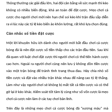
Thông thường các giải đấu lớn, hai đội cân bằng về sức mạnh thì kèo
không có nhiều biến động, khá an toàn để đặt cược. Mẹo chơi cá
cược cho người chơi mới nên hạn chế soi kèo khi trận đấu sắp diễn
ra vì lúc này các tỷ lệ kèo biến ảo khôn lường, rất khó lựa chọn đúng.
Cân nhắc số tiền đặt cược
Một lời khuyên hữu ích dành cho người mới bắt đầu chơi cá cược
bóng đá là nên đặt cược số tiền thấp cho các trận đầu tiên. Sau khi
đã quen với luật chơi đặt cược thì người chơi có thể tiến hành cược
cao hơn. Ngoài ra người chơi cũng nên lưu ý không dồn tiền cược
vào một trận bóng để tránh tình trang thua đau. Hãy chia nhỏ số
tiền cược và đặt vào nhiều trận khác nhau để nâng cao tỷ lệ thắng.
Làm như vậy người chơi sẽ không bị mất tất cả tiền cược và có thể
gỡ lại ở kèo khác. Kiểm soát tốt tâm lý cũng như số vốn cược là mẹo
chơi cá cược nên làm ở các tay chơi bản lĩnh.
Trên đây là những mẹo chơi cá cược bóng đá “xương máu” mà