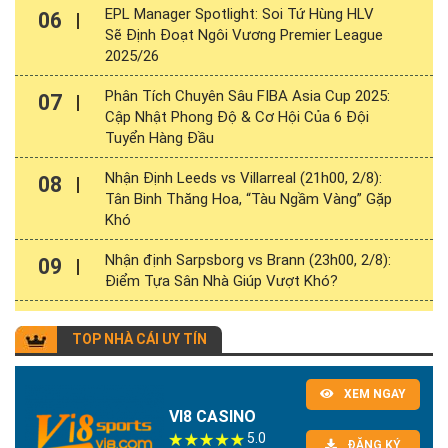
EPL Manager Spotlight: Soi Tứ Hùng HLV
06
Sẽ Định Đoạt Ngôi Vương Premier League
2025/26
Phân Tích Chuyên Sâu FIBA Asia Cup 2025:
07
Cập Nhật Phong Độ & Cơ Hội Của 6 Đội
Tuyển Hàng Đầu
Nhận Định Leeds vs Villarreal (21h00, 2/8):
08
Tân Binh Thăng Hoa, “Tàu Ngầm Vàng” Gặp
Khó
Nhận định Sarpsborg vs Brann (23h00, 2/8):
09
Điểm Tựa Sân Nhà Giúp Vượt Khó?
TOP NHÀ CÁI UY TÍN
XEM NGAY
VI8 CASINO
5.0
ĐĂNG KÝ