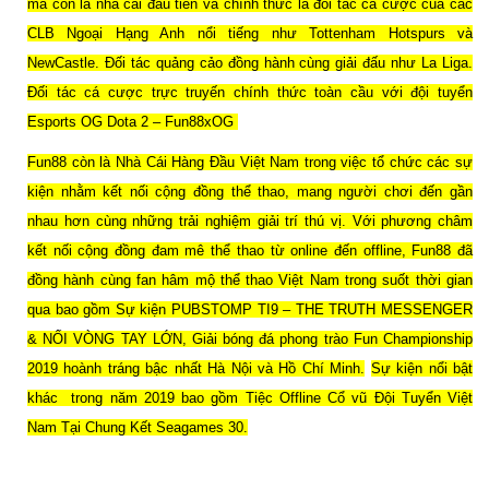
mà còn là nhà cái đầu tiên và chính thức là đối tác cá cược của các
CLB Ngoại Hạng Anh nổi tiếng như Tottenham Hotspurs và
NewCastle. Đối tác quảng cảo đồng hành cùng giải đấu như La Liga.
Đối tác cá cược trực truyến chính thức toàn cầu với đội tuyển
Esports OG Dota 2 – Fun88xOG
Fun88 còn là Nhà Cái Hàng Đầu Việt Nam trong việc tổ chức các sự
kiện nhằm kết nối cộng đồng thể thao, mang người chơi đến gần
nhau hơn cùng những trải nghiệm giải trí thú vị. Với phương châm
kết nối cộng đồng đam mê thể thao từ online đến offline, Fun88 đã
đồng hành cùng fan hâm mộ thể thao Việt Nam trong suốt thời gian
qua bao gồm Sự kiện PUBSTOMP TI9 – THE TRUTH MESSENGER
& NỐI VÒNG TAY LỚN, Giải bóng đá phong trào Fun Championship
2019 hoành tráng bậc nhất Hà Nội và Hồ Chí Minh.
Sự kiện nổi bật
khác trong năm 2019 bao gồm Tiệc Offline Cổ vũ Đội Tuyển Việt
Nam Tại Chung Kết Seagames 30.