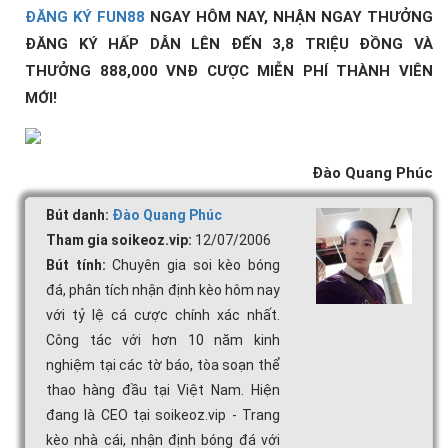
ĐĂNG KÝ FUN88
NGAY HÔM NAY, NHẬN NGAY THƯỞNG
ĐĂNG KÝ HẤP DẪN LÊN ĐẾN 3,8 TRIỆU ĐỒNG VÀ
THƯỞNG 888,000 VNĐ CƯỢC MIỄN PHÍ THÀNH VIÊN
MỚI!
Đào Quang Phúc
Bút danh:
Đào Quang Phúc
Tham gia soikeoz.vip:
12/07/2006
Bút tính:
Chuyên gia soi kèo bóng
đá, phân tích nhận định kèo hôm nay
với tỷ lệ cá cược chính xác nhất.
Công tác với hơn 10 năm kinh
nghiệm tại các tờ báo, tòa soạn thể
thao hàng đầu tại Việt Nam. Hiện
đang là CEO tại soikeoz.vip - Trang
kèo nhà cái, nhận định bóng đá với