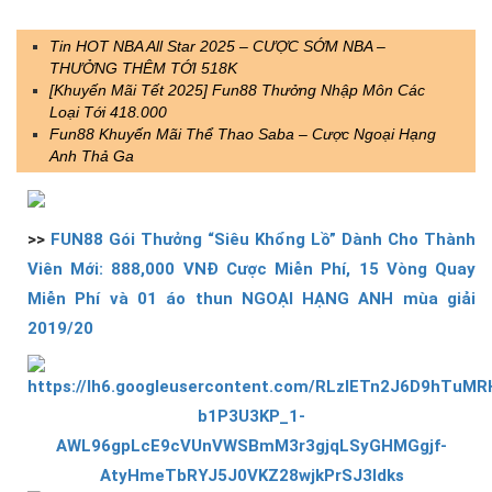
Tin HOT NBA All Star 2025 – CƯỢC SỚM NBA –
THƯỞNG THÊM TỚI 518K
[Khuyến Mãi Tết 2025] Fun88 Thưởng Nhập Môn Các
Loại Tới 418.000
Fun88 Khuyến Mãi Thể Thao Saba – Cược Ngoại Hạng
Anh Thả Ga
>>
FUN88 Gói Thưởng “Siêu Khổng Lồ” Dành Cho Thành
Viên Mới: 888,000 VNĐ Cược Miễn Phí, 15 Vòng Quay
Miễn Phí và 01 áo thun NGOẠI HẠNG ANH mùa giải
2019/20