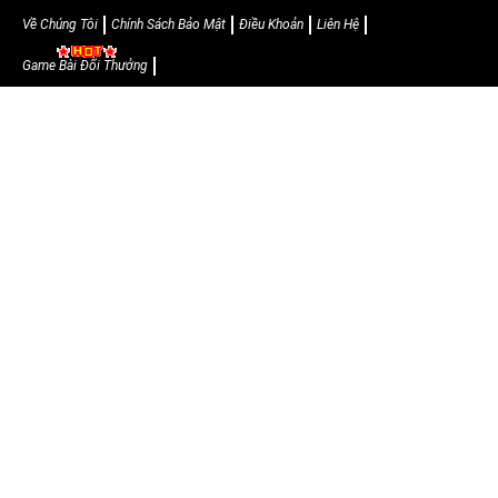
Về Chúng Tôi
Chính Sách Bảo Mật
Điều Khoản
Liên Hệ
Game Bài Đổi Thưởng