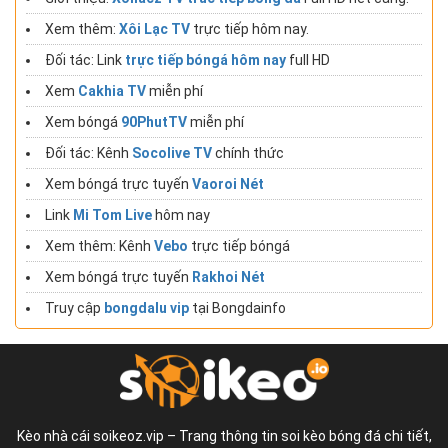
Xem thêm:
Xôi Lạc TV
trực tiếp hôm nay.
Đối tác: Link
trực tiếp bóngá hôm nay
full HD
Xem
Cakhia TV
miễn phí
Xem bóngá
90PhutTV
miễn phí
Đối tác: Kênh
Socolive TV
chính thức
Xem bóngá trực tuyến
Vaoroi Nét
Link
Mi Tom Live
hôm nay
Xem thêm: Kênh
Vebo
trực tiếp bóngá
Xem bóngá trực tuyến
Rakhoi Nét
Truy cập
bongdalu vip
tại Bongdainfo
Kèo nhà cái soikeoz.vip – Trang thông tin soi kèo bóng đá chi tiết,