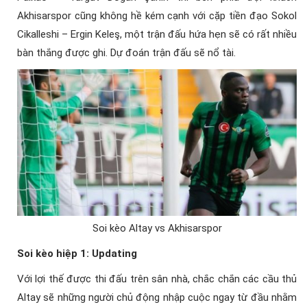
Akhisarspor cũng không hề kém cạnh với cặp tiền đạo Sokol
Cikalleshi – Ergin Keleş, một trận đấu hứa hẹn sẽ có rất nhiều
bàn thắng được ghi. Dự đoán trận đấu sẽ nổ tài.
Soi kèo Altay vs Akhisarspor
Soi kèo hiệp 1: Updating
Với lợi thế được thi đấu trên sân nhà, chắc chắn các cầu thủ
Altay sẽ những người chủ động nhập cuộc ngay từ đầu nhằm