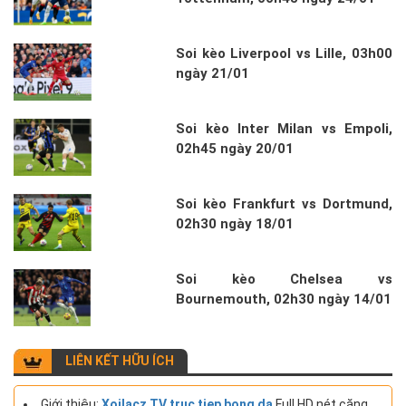
Soi kèo Liverpool vs Lille, 03h00
ngày 21/01
Soi kèo Inter Milan vs Empoli,
02h45 ngày 20/01
Soi kèo Frankfurt vs Dortmund,
02h30 ngày 18/01
Soi kèo Chelsea vs
Bournemouth, 02h30 ngày 14/01
LIÊN KẾT HỮU ÍCH
Giới thiệu:
Xoilacz TV truc tiep bong da
Full HD nét căng.