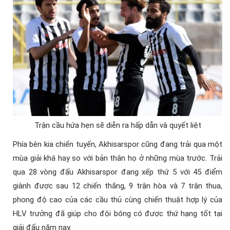
Trận cầu hứa hẹn sẽ diễn ra hấp dẫn và quyết liệt
Phía bên kia chiến tuyến, Akhisarspor cũng đang trải qua một
mùa giải khá hay so với bản thân họ ở những mùa trước. Trải
qua 28 vòng đấu Akhisarspor đang xếp thứ 5 với 45 điểm
giành được sau 12 chiến thắng, 9 trận hòa và 7 trận thua,
phong độ cao của các cầu thủ cùng chiến thuật hợp lý của
HLV trưởng đã giúp cho đội bóng có được thứ hạng tốt tại
giải đấu năm nay.