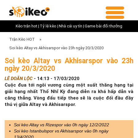
Kèo trận hot |
Tỷ lệ kèo |
Nhà cái uy tín |
Game bài đổi thưởng
Trận Kèo HOT
»
Soi kèo Altay vs Akhisarspor vào 23h ngày 20/3/2020
Soi kèo Altay vs Akhisarspor vào 23h
ngày 20/3/2020
LÊ DOÃN LỘC
-
14:13 - 17/03/2020
Cuộc đua tới ngôi vương cùng một suất thăng hạng tại
giải hạng nhất Thổ Nhĩ Kỳ đang diễn ra khá hấp dẫn và
căng thẳng. Vòng đấu tiếp theo sẽ là cuộc đối đầu đầy
thú vị giữa Altay và Akhisarspor.
Soi kèo Altay vs Rizespor vào 0h ngày 12/2/2022
Soi kèo Istanbulspor vs Akhisarspor vào 0h ngày
13/4/2020