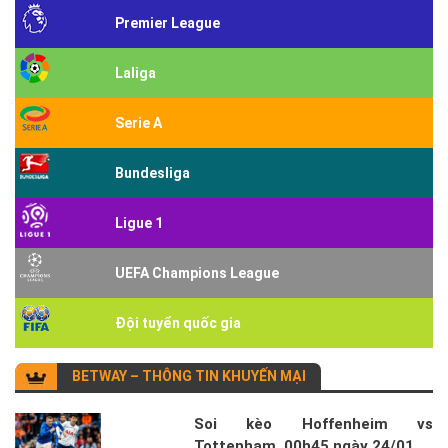
Premier League
Laliga
Serie A
Bundesliga
Ligue 1
UEFA Champions League
Đội tuyển quốc gia
BETWAY – THÔNG TIN KHUYẾN MẠI
Soi kèo Hoffenheim vs
Tottenham, 00h45 ngày 24/01