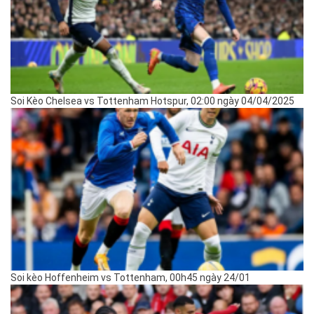
Soi Kèo Chelsea vs Tottenham Hotspur, 02:00 ngày 04/04/2025
Soi kèo Hoffenheim vs Tottenham, 00h45 ngày 24/01