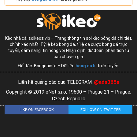
Kèo nhà cái soikeoz.vip – Trang thông tin soi kèo bóng đá chi tiết,
chính xác nhất. Tỷ lệ kèo bóng đá, tỉ lệ cá cược bóng đá trực
tuyến, cẩm nang, tin nóng với Nhận định, dự đoán, phân tích từ
các chuyên gia.
Đối tác: Bongdainfo – Dữ liệu
bong da lu
trực tuyến.
@ads365s
Liên hệ quảng cáo qua TELEGRAM:
Copyright © 2019 eNet s.r.o, 19600 – Prague 21 – Prague,
Czech Republic
LIKE ON FACEBOOK
FOLLOW ON TWITTER