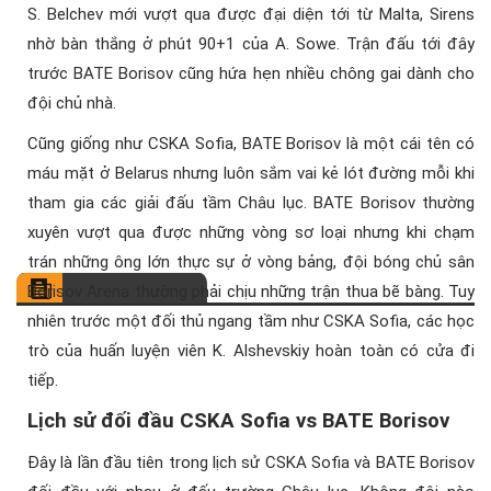
S. Belchev mới vượt qua được đại diện tới từ Malta, Sirens
nhờ bàn thắng ở phút 90+1 của A. Sowe. Trận đấu tới đây
trước BATE Borisov cũng hứa hẹn nhiều chông gai dành cho
đội chủ nhà.
Cũng giống như CSKA Sofia, BATE Borisov là một cái tên có
máu mặt ở Belarus nhưng luôn sắm vai kẻ lót đường mỗi khi
tham gia các giải đấu tầm Châu lục. BATE Borisov thường
xuyên vượt qua được những vòng sơ loại nhưng khi chạm
trán những ông lớn thực sự ở vòng bảng, đội bóng chủ sân
Borisov Arena thường phải chịu những trận thua bẽ bàng. Tuy
nhiên trước một đối thủ ngang tầm như CSKA Sofia, các học
trò của huấn luyện viên K. Alshevskiy hoàn toàn có cửa đi
tiếp.
Lịch sử đối đầu CSKA Sofia vs BATE Borisov
Đây là lần đầu tiên trong lịch sử CSKA Sofia và BATE Borisov