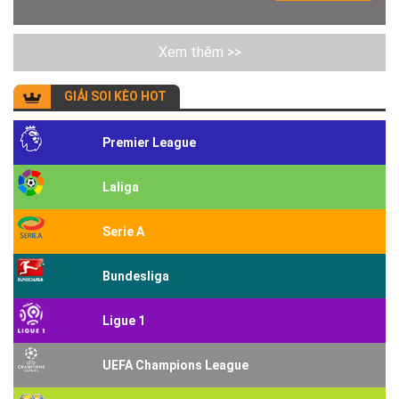
Xem thêm >>
GIẢI SOI KÈO HOT
Premier League
Laliga
Serie A
Bundesliga
Ligue 1
UEFA Champions League