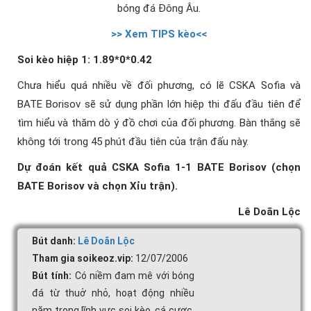
bóng đá Đông Âu.
>> Xem TIPS kèo<<
Soi kèo hiệp 1: 1.89*0*0.42
Chưa hiểu quá nhiều về đối phương, có lẽ CSKA Sofia và
BATE Borisov sẽ sử dụng phần lớn hiệp thi đấu đầu tiên để
tìm hiểu và thăm dò ý đồ chơi của đối phương. Bàn thắng sẽ
không tới trong 45 phút đầu tiên của trận đấu này.
Dự đoán kết quả CSKA Sofia 1-1 BATE Borisov (chọn
BATE Borisov và chọn Xỉu trận).
Lê Doãn Lộc
Bút danh:
Lê Doãn Lộc
Tham gia soikeoz.vip:
12/07/2006
Bút tính:
Có niềm đam mê với bóng
đá từ thuở nhỏ, hoạt động nhiều
năm trong lĩnh vực soi kèo, cá cược.