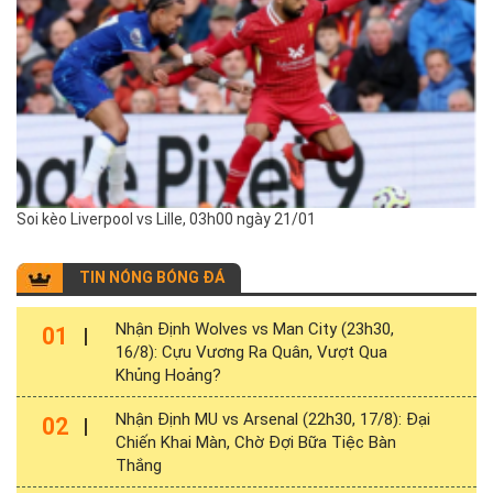
Soi kèo Liverpool vs Lille, 03h00 ngày 21/01
TIN NÓNG BÓNG ĐÁ
Nhận Định Wolves vs Man City (23h30,
01
16/8): Cựu Vương Ra Quân, Vượt Qua
Khủng Hoảng?
Nhận Định MU vs Arsenal (22h30, 17/8): Đại
02
Chiến Khai Màn, Chờ Đợi Bữa Tiệc Bàn
Thắng