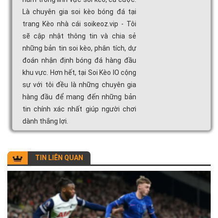
Là chuyên gia soi kèo bóng đá tại
trang Kèo nhà cái soikeoz.vip - Tôi
sẽ cập nhật thông tin và chia sẻ
những bản tin soi kèo, phân tích, dự
đoán nhận định bóng đá hàng đầu
khu vực. Hơn hết, tại Soi Kèo IO cộng
sự với tôi đều là những chuyên gia
hàng đầu để mang đến những bản
tin chính xác nhất giúp người chơi
dành thắng lợi.
TIN LIÊN QUAN