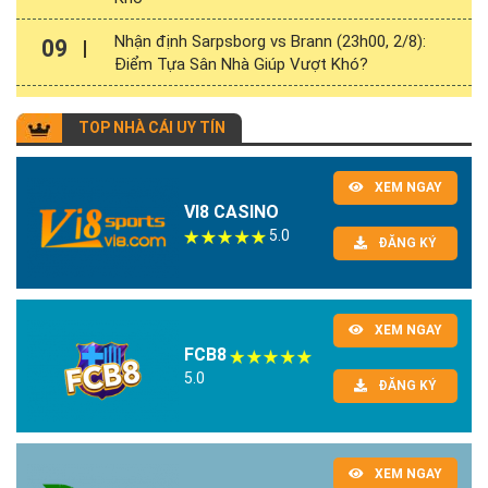
Nhận định Sarpsborg vs Brann (23h00, 2/8):
09
Điểm Tựa Sân Nhà Giúp Vượt Khó?
TOP NHÀ CÁI UY TÍN
XEM NGAY
VI8 CASINO
5.0
ĐĂNG KÝ
XEM NGAY
FCB8
5.0
ĐĂNG KÝ
XEM NGAY