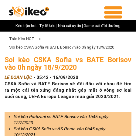
Kèo trận hot |
Tỷ lệ kèo |
Nhà cái uy tín |
Game bài đổi thưởng
Trận Kèo HOT
»
Soi kèo CSKA Sofia vs BATE Borisov vào 0h ngày 18/9/2020
Soi kèo CSKA Sofia vs BATE Borisov
vào 0h ngày 18/9/2020
LÊ DOÃN LỘC
-
05:42 - 16/09/2020
CSKA Sofia và BATE Borisov sẽ đối đầu với nhau để tìm
ra một cái tên xứng đáng nhất góp mặt ở vòng sơ loại
cuối cùng, UEFA Europa League mùa giải 2020/2021.
Soi kèo Partizani vs BATE Borisov vào 1h45 ngày
12/7/2023
Soi kèo CSKA Sofia vs AS Roma vào 0h45 ngày
10/12/2021