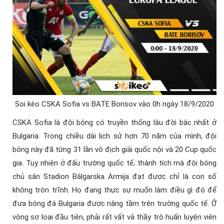
Soi kèo CSKA Sofia vs BATE Borisov vào 0h ngày 18/9/2020
CSKA Sofia là đội bóng có truyền thống lâu đời bậc nhất ở
Bulgaria. Trong chiều dài lịch sử hơn 70 năm của mình, đội
bóng này đã từng 31 lần vô địch giải quốc nội và 20 Cup quốc
gia. Tuy nhiên ở đấu trường quốc tế, thành tích mà đội bóng
chủ sân Stadion Bâlgarska Armija đạt được chỉ là con số
không tròn trĩnh. Họ đang thực sự muốn làm điều gì đó để
đưa bóng đá Bulgaria được nâng tầm trên trường quốc tế. Ở
vòng sơ loại đầu tiên, phải rất vất vả thầy trò huấn luyện viên