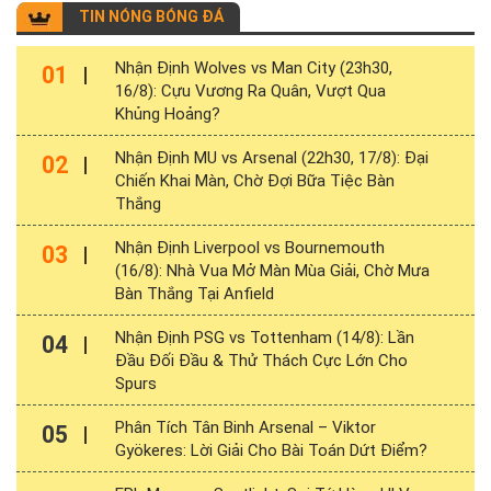
TIN NÓNG BÓNG ĐÁ
Nhận Định Wolves vs Man City (23h30,
01
16/8): Cựu Vương Ra Quân, Vượt Qua
Khủng Hoảng?
Nhận Định MU vs Arsenal (22h30, 17/8): Đại
02
Chiến Khai Màn, Chờ Đợi Bữa Tiệc Bàn
Thắng
Nhận Định Liverpool vs Bournemouth
03
(16/8): Nhà Vua Mở Màn Mùa Giải, Chờ Mưa
Bàn Thắng Tại Anfield
Nhận Định PSG vs Tottenham (14/8): Lần
04
Đầu Đối Đầu & Thử Thách Cực Lớn Cho
Spurs
Phân Tích Tân Binh Arsenal – Viktor
05
Gyökeres: Lời Giải Cho Bài Toán Dứt Điểm?