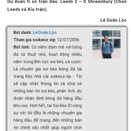
Dự đoán tỉ số trận đấu: Leeds 2 – 0 Shrewsbury (Chọn
Leeds và Xỉu trận).
Lê Doãn Lộc
Bút danh:
Lê Doãn Lộc
Tham gia soikeoz.vip:
12/07/2006
Bút tính:
Có niềm đam mê với bóng
đá từ thuở nhỏ, hoạt động nhiều
năm trong lĩnh vực soi kèo, cá cược.
Là chuyên gia soi kèo bóng đá tại
trang Kèo nhà cái soikeoz.vip - Tôi
sẽ cập nhật thông tin và chia sẻ
những bản tin soi kèo, phân tích, dự
đoán nhận định bóng đá hàng đầu
khu vực. Hơn hết, tại Soi Kèo IO cộng
sự với tôi đều là những chuyên gia
hàng đầu để mang đến những bản
tin chính xác nhất giúp người chơi