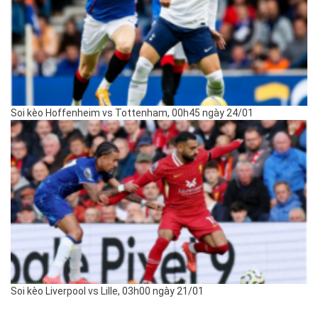
Soi kèo Hoffenheim vs Tottenham, 00h45 ngày 24/01
Soi kèo Liverpool vs Lille, 03h00 ngày 21/01