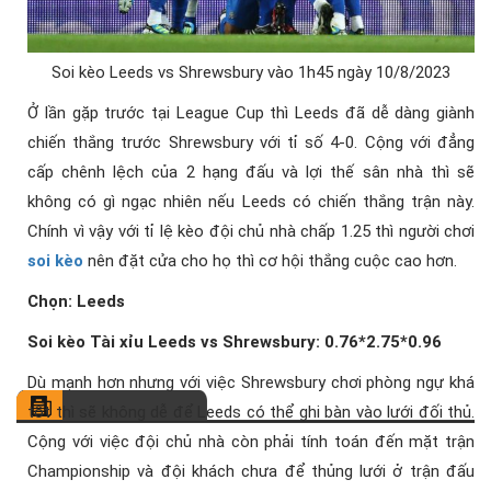
Soi kèo Leeds vs Shrewsbury vào 1h45 ngày 10/8/2023
Ở lần gặp trước tại League Cup thì Leeds đã dễ dàng giành
chiến thắng trước Shrewsbury với tỉ số 4-0. Cộng với đẳng
cấp chênh lệch của 2 hạng đấu và lợi thế sân nhà thì sẽ
không có gì ngạc nhiên nếu Leeds có chiến thắng trận này.
Chính vì vậy với tỉ lệ kèo đội chủ nhà chấp 1.25 thì người chơi
soi kèo
nên đặt cửa cho họ thì cơ hội thắng cuộc cao hơn.
Chọn: Leeds
Soi kèo Tài xỉu Leeds vs Shrewsbury: 0.76*2.75*0.96
Dù mạnh hơn nhưng với việc Shrewsbury chơi phòng ngự khá
tốt thì sẽ không dễ để Leeds có thể ghi bàn vào lưới đối thủ.
Cộng với việc đội chủ nhà còn phải tính toán đến mặt trận
Championship và đội khách chưa để thủng lưới ở trận đấu