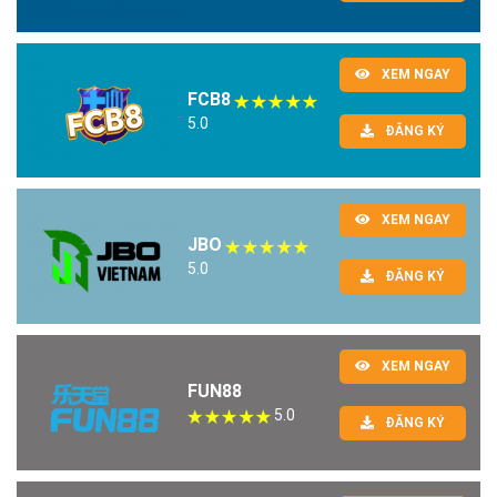
XEM NGAY
FCB8
5.0
ĐĂNG KÝ
XEM NGAY
JBO
5.0
ĐĂNG KÝ
XEM NGAY
FUN88
5.0
ĐĂNG KÝ