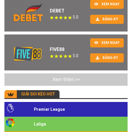
XEM NGAY
DEBET
5.0
ĐĂNG KÝ
XEM NGAY
FIVE88
5.0
ĐĂNG KÝ
Xem thêm >>
GIẢI SOI KÈO HOT
Premier League
Laliga