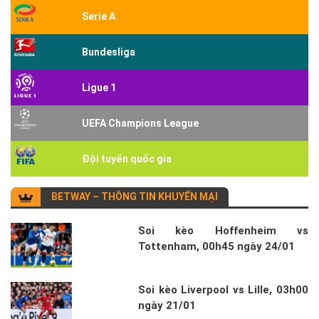
Serie A
Bundesliga
Ligue 1
UEFA Champions League
Đội tuyển quốc gia
BETWAY – THÔNG TIN KHUYẾN MẠI
Soi kèo Hoffenheim vs
Tottenham, 00h45 ngày 24/01
Soi kèo Liverpool vs Lille, 03h00
ngày 21/01