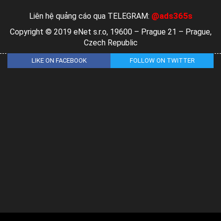
@ads365s
Liên hệ quảng cáo qua TELEGRAM:
Copyright © 2019 eNet s.r.o, 19600 – Prague 21 – Prague,
Czech Republic
LIKE ON FACEBOOK
FOLLOW ON TWITTER