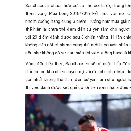
Sandhausen chưa thực sự có thể coi là đội bóng lớ
tham vọng. Mùa bóng 2018/2019 kết thúc với một c
nhóm xuống hạng đúng 3 điểm. Tưởng như mùa giải nă
thể hiện lại chưa thể đem đến sự yên tâm cho người
với 29 điểm dành được sau 6 chiến thắng, 11 lần chi
không đến nỗi tệ nhưng hàng thủ mới là nguyên nhân 
nếu như không có sự cải thiện thì việc xuống hạng là 
Vòng đấu tiếp theo, Sandhausen sẽ có cuộc tiếp đón
đối thủ có khá nhiều duyên nợ với đội chủ nhà. Mặc d
gần nhất không thể đem đến sự yên tâm cho người hâ
thì việc dành được kết quả có lợi trên sân nhà là điều