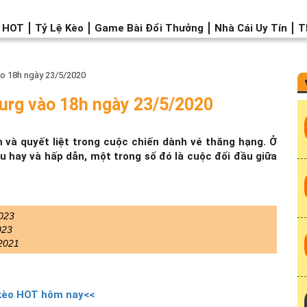
o HOT
Tỷ Lệ Kèo
Game Bài Đổi Thưởng
Nhà Cái Uy Tín
T
o 18h ngày 23/5/2020
urg vào 18h ngày 23/5/2020
 và quyết liệt trong cuộc chiến dành vé thăng hạng. Ở
u hay và hấp dẫn, một trong số đó là cuộc đối đầu giữa
2023
023
2021
 kèo HOT hôm nay<<