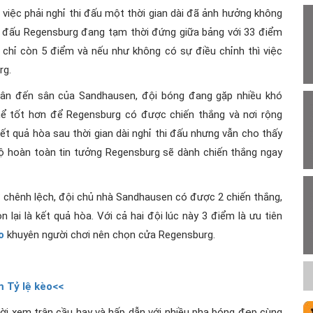
i việc phải nghỉ thi đấu một thời gian dài đã ảnh hưởng không
ng đấu Regensburg đang tạm thời đứng giữa bảng với 33 điểm
hỉ còn 5 điểm và nếu như không có sự điều chỉnh thì việc
rg.
ân đến sân của Sandhausen, đội bóng đang gặp nhiều khó
thể tốt hơn để Regensburg có được chiến thắng và nơi rộng
ết quả hòa sau thời gian dài nghỉ thi đấu nhưng vẫn cho thấy
ộ hoàn toàn tin tưởng Regensburg sẽ dành chiến thắng ngay
ự chênh lệch, đội chủ nhà Sandhausen có được 2 chiến thắng,
 lại là kết quả hòa. Với cả hai đội lúc này 3 điểm là ưu tiên
o
khuyên người chơi nên chọn cửa Regensburg.
 Tỷ lệ kèo<<
ời xem trận cầu hay và hấp dẫn với nhiều pha bóng đẹp cùng