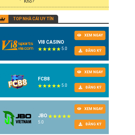
Khó?
TOP NHÀ CÁI UY TÍN
XEM NGAY
VI8 CASINO
5.0
ĐĂNG KÝ
XEM NGAY
FCB8
5.0
ĐĂNG KÝ
XEM NGAY
JBO
5.0
ĐĂNG KÝ