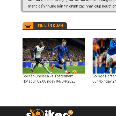
mang đến những bản tin chính xác nhất giúp người chơ
TIN LIÊN QUAN
Soi Kèo Chelsea vs Tottenham
Soi kèo Hoffe
Hotspur, 02:00 ngày 04/04/2025
00h45 ngày 2