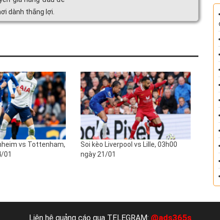
i dành thắng lợi.
nheim vs Tottenham,
Soi kèo Liverpool vs Lille, 03h00
4/01
ngày 21/01
@ads365s
Liên hệ quảng cáo qua TELEGRAM: