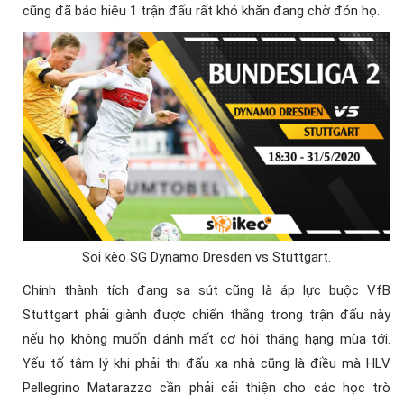
cũng đã báo hiệu 1 trận đấu rất khó khăn đang chờ đón họ.
Soi kèo SG Dynamo Dresden vs Stuttgart.
Chính thành tích đang sa sút cũng là áp lực buộc VfB
Stuttgart phải giành được chiến thắng trong trận đấu này
nếu họ không muốn đánh mất cơ hội thăng hạng mùa tới.
Yếu tố tâm lý khi phải thi đấu xa nhà cũng là điều mà HLV
Pellegrino Matarazzo cần phải cải thiện cho các học trò