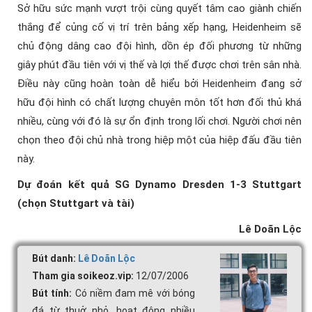
Sở hữu sức mạnh vượt trội cùng quyết tâm cao giành chiến
thắng để củng cố vị trí trên bảng xếp hạng, Heidenheim sẽ
chủ động dâng cao đội hình, dồn ép đối phương từ những
giây phút đầu tiên với vị thế và lợi thế được chơi trên sân nhà.
Điều này cũng hoàn toàn dễ hiểu bởi Heidenheim đang sở
hữu đội hình có chất lượng chuyên môn tốt hơn đối thủ khá
nhiều, cùng với đó là sự ổn định trong lối chơi. Người chơi nên
chọn theo đội chủ nhà trong hiệp một của hiệp đấu đầu tiên
này.
Dự đoán kết quả SG Dynamo Dresden 1-3 Stuttgart
(chọn Stuttgart và tài)
Lê Doãn Lộc
Bút danh:
Lê Doãn Lộc
Tham gia soikeoz.vip:
12/07/2006
Bút tính:
Có niềm đam mê với bóng
đá từ thuở nhỏ, hoạt động nhiều