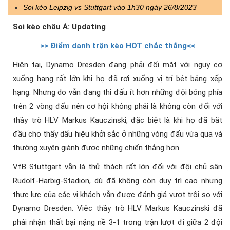
Soi kèo Leipzig vs Stuttgart vào 1h30 ngày 26/8/2023
Soi kèo châu Á: Updating
>> Điểm danh trận kèo HOT chắc thắng<<
Hiện tại, Dynamo Dresden đang phải đối mặt với nguy cơ
xuống hạng rất lớn khi họ đã rơi xuống vị trí bét bảng xếp
hạng. Nhưng do vẫn đang thi đấu ít hơn những đội bóng phía
trên 2 vòng đấu nên cơ hội không phải là không còn đối với
thầy trò HLV Markus Kauczinski, đặc biệt là khi họ đã bắt
đầu cho thấy dấu hiệu khởi sắc ở những vòng đấu vừa qua và
thường xuyên giành được những chiến thắng hơn.
VfB Stuttgart vẫn là thử thách rất lớn đối với đội chủ sân
Rudolf-Harbig-Stadion, dù đã không còn duy trì cao nhưng
thực lực của các vị khách vẫn được đánh giá vượt trội so với
Dynamo Dresden. Việc thầy trò HLV Markus Kauczinski đã
phải nhận thất bại nặng nề 3-1 trong trận lượt đi giữa 2 đội