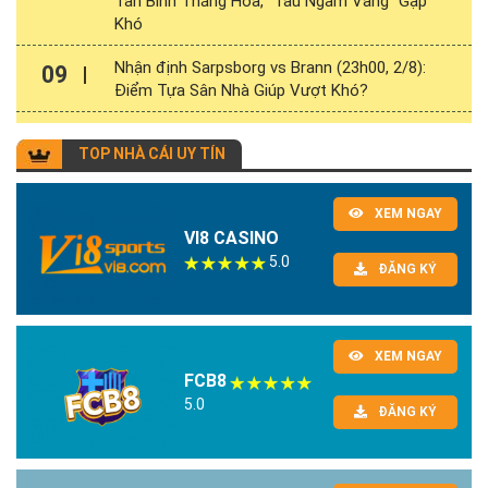
Tân Binh Thăng Hoa, “Tàu Ngầm Vàng” Gặp
Khó
Nhận định Sarpsborg vs Brann (23h00, 2/8):
09
Điểm Tựa Sân Nhà Giúp Vượt Khó?
TOP NHÀ CÁI UY TÍN
XEM NGAY
VI8 CASINO
5.0
ĐĂNG KÝ
XEM NGAY
FCB8
5.0
ĐĂNG KÝ