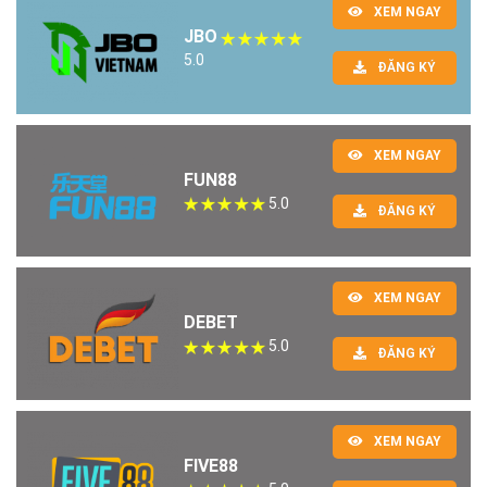
XEM NGAY
JBO
5.0
ĐĂNG KÝ
XEM NGAY
FUN88
5.0
ĐĂNG KÝ
XEM NGAY
DEBET
5.0
ĐĂNG KÝ
XEM NGAY
FIVE88