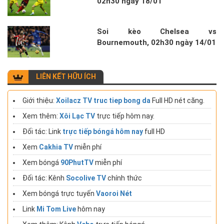
02h30 ngày 18/01
Soi kèo Chelsea vs
Bournemouth, 02h30 ngày 14/01
LIÊN KẾT HỮU ÍCH
Giới thiệu:
Xoilacz TV truc tiep bong da
Full HD nét căng.
Xem thêm:
Xôi Lạc TV
trực tiếp hôm nay.
Đối tác: Link
trực tiếp bóngá hôm nay
full HD
Xem
Cakhia TV
miễn phí
Xem bóngá
90PhutTV
miễn phí
Đối tác: Kênh
Socolive TV
chính thức
Xem bóngá trực tuyến
Vaoroi Nét
Link
Mi Tom Live
hôm nay