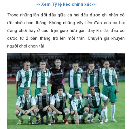
>> Xem Tỷ lệ kèo chính xác<<
Trong những lần đối đầu giữa cả hai đều được ghi nhận có
rất nhiều bàn thắng. Không những vậy tiền đạo của cả hai
đang chơi hay ở các trận giao hữu gần đây khi đã đều có
được từ 2 bàn thắng trở lên mỗi trận. Chuyên gia khuyên
người chơi chọn tài.