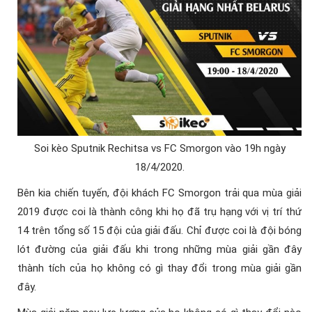
Soi kèo Sputnik Rechitsa vs FC Smorgon vào 19h ngày
18/4/2020.
Bên kia chiến tuyến, đội khách FC Smorgon trải qua mùa giải
2019 được coi là thành công khi họ đã trụ hạng với vị trí thứ
14 trên tổng số 15 đội của giải đấu. Chỉ được coi là đội bóng
lót đường của giải đấu khi trong những mùa giải gần đây
thành tích của họ không có gì thay đổi trong mùa giải gần
đây.