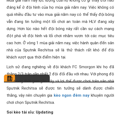
Mùa giải năm nay lực lượng của họ không có gì thay đổi nào
đáng kể ở đội hình của họ mùa giải năm nay. Việc không có
quá nhiều đầu tư vào mua giải năm nay có thể thấy đội bóng
vẫn đang tin tưởng một lối chơi an toàn mà HLV đang xây
dựng. Hơn lúc nào hết đội bóng này rất cần sự cách mạng
đột phá về đội hình và lối chơi nhằm vươn tới các mục tiêu
cao hơn. Ở vòng 1 mùa giải năm nay, việc hành quân đến sân
nhà của Sputnik Rechitsa sẽ là thử thách rất khó để đội
khách vượt qua thời điểm hiện tại.
Lịch sử đang nghiêng về đội khách FC Smorgon khi họ đã
thắng 2/3 trận gần nhất 2 đội đối đầu với nhau. Với phong độ
tốt trong thời gian gần dây và lợi thế được chơi trên sân nhà
Sputnik Rechitsa sẽ được tin tưởng sẽ dành được chiến
thắng, vậy nên chuyên gia
kèo ngon đêm nay
khuyên người
chơi chọn Sputnik Rechitsa.
Soi kèo tài xỉu: Updating