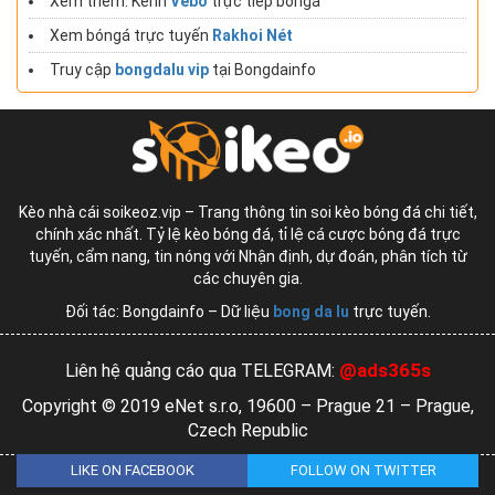
Xem thêm: Kênh
Vebo
trực tiếp bóngá
Xem bóngá trực tuyến
Rakhoi Nét
Truy cập
bongdalu vip
tại Bongdainfo
Kèo nhà cái soikeoz.vip – Trang thông tin soi kèo bóng đá chi tiết,
chính xác nhất. Tỷ lệ kèo bóng đá, tỉ lệ cá cược bóng đá trực
tuyến, cẩm nang, tin nóng với Nhận định, dự đoán, phân tích từ
các chuyên gia.
Đối tác: Bongdainfo – Dữ liệu
bong da lu
trực tuyến.
@ads365s
Liên hệ quảng cáo qua TELEGRAM:
Copyright © 2019 eNet s.r.o, 19600 – Prague 21 – Prague,
Czech Republic
LIKE ON FACEBOOK
FOLLOW ON TWITTER