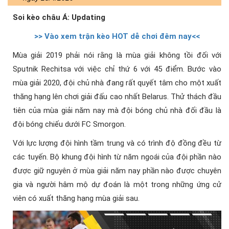
Soi kèo châu Á: Updating
>> Vào xem trận kèo HOT dễ chơi đêm nay<<
Mùa giải 2019 phải nói rằng là mùa giải không tồi đối với
Sputnik Rechitsa với việc chỉ thứ 6 với 45 điểm. Bước vào
mùa giải 2020, đội chủ nhà đang rất quyết tâm cho một xuất
thăng hạng lên chơi giải đấu cao nhất Belarus. Thử thách đầu
tiên của mùa giải năm nay mà đội bóng chủ nhà đối đầu là
đội bóng chiếu dưới FC Smorgon.
Với lực lượng đội hình tầm trung và có trình độ đồng đều từ
các tuyến. Bộ khung đội hình từ năm ngoái của đội phần nào
được giữ nguyên ở mùa giải năm nay phần nào được chuyên
gia và người hâm mộ dự đoán là một trong những ứng cử
viên có xuất thăng hạng mùa giải sau.