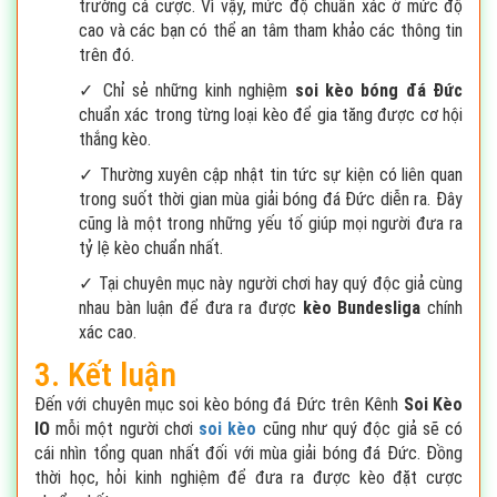
trường cá cược. Vì vậy, mức độ chuẩn xác ở mức độ
cao và các bạn có thể an tâm tham khảo các thông tin
trên đó.
✓ Chỉ sẻ những kinh nghiệm
soi kèo bóng đá Đức
chuẩn xác trong từng loại kèo để gia tăng được cơ hội
thắng kèo.
✓ Thường xuyên cập nhật tin tức sự kiện có liên quan
trong suốt thời gian mùa giải bóng đá Đức diễn ra. Đây
cũng là một trong những yếu tố giúp mọi người đưa ra
tỷ lệ kèo chuẩn nhất.
✓ Tại chuyên mục này người chơi hay quý độc giả cùng
nhau bàn luận để đưa ra được
kèo
Bundesliga
chính
xác cao.
3. Kết luận
Đến với chuyên mục soi kèo bóng đá Đức trên Kênh
Soi Kèo
IO
mỗi một người chơi
soi kèo
cũng như quý độc giả sẽ có
cái nhìn tổng quan nhất đối với mùa giải bóng đá Đức. Đồng
thời học, hỏi kinh nghiệm để đưa ra được kèo đặt cược