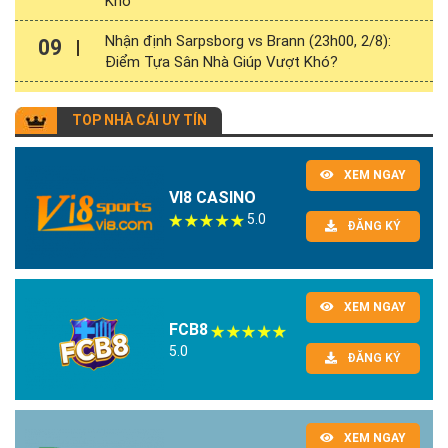
Khó
Nhận định Sarpsborg vs Brann (23h00, 2/8):
09
Điểm Tựa Sân Nhà Giúp Vượt Khó?
TOP NHÀ CÁI UY TÍN
XEM NGAY
VI8 CASINO
5.0
ĐĂNG KÝ
XEM NGAY
FCB8
5.0
ĐĂNG KÝ
XEM NGAY