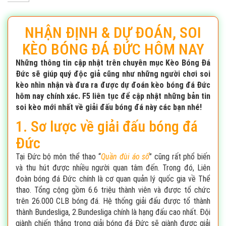
NHẬN ĐỊNH & DỰ ĐOÁN, SOI
KÈO BÓNG ĐÁ ĐỨC HÔM NAY
Những thông tin cập nhật trên chuyên mục Kèo Bóng Đá
Đức sẽ giúp quý độc giả cũng như những người chơi soi
kèo nhìn nhận và đưa ra được dự đoán kèo bóng đá Đức
hôm nay chính xác. F5 liên tục để cập nhật những bản tin
soi kèo mới nhất về giải đấu bóng đá này các bạn nhé!
1. Sơ lược về giải đấu bóng đá
Đức
Tại Đức bộ môn thể thao “
Quần đùi áo số
” cũng rất phổ biến
và thu hút được nhiều người quan tâm đến. Trong đó, Liên
đoàn bóng đá Đức chính là cơ quan quản lý quốc gia về Thể
thao. Tổng cộng gồm 6.6 triệu thành viên và được tổ chức
trên 26.000 CLB bóng đá. Hệ thống giải đấu được tổ thành
thành Bundesliga, 2.Bundesliga chính là hạng đấu cao nhất. Đội
giành chiến thắng trong giải bóng đá Đức sẽ giành được giải