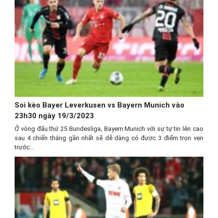
Soi kèo Bayer Leverkusen vs Bayern Munich vào
23h30 ngày 19/3/2023
Ở vòng đấu thứ 25 Bundesliga, Bayern Munich với sự tự tin lên cao
sau 4 chiến thắng gần nhất sẽ dễ dàng có được 3 điểm trọn vẹn
trước...