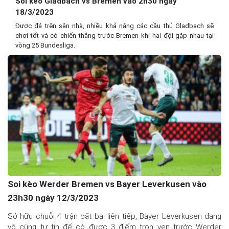
Soi kèo Gladbach vs Bremen vào 2h30 ngày
18/3/2023
Được đá trên sân nhà, nhiều khả năng các cầu thủ Gladbach sẽ
chơi tốt và có chiến thắng trước Bremen khi hai đội gặp nhau tại
vòng 25 Bundesliga.
Soi kèo Werder Bremen vs Bayer Leverkusen vào
23h30 ngày 12/3/2023
Sở hữu chuỗi 4 trận bất bại liên tiếp, Bayer Leverkusen đang
vô cùng tự tin để có được 3 điểm trọn vẹn trước Werder