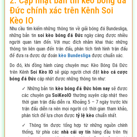
2. Cập nhật bản tin kèo bóng đá
Đức chính xác trên Kênh Soi
Kèo IO
Nhu cầu tìm kiếm những thông tin về giải bóng đá Bundesliga,
những bản tin
soi kèo bóng đá Đức
ngày càng được nhiều
người quan tâm đến. Với mục đích nhằm khai thác những
thông tin liên quan đến trận đấu, phân tích tình hình trận đấu
để đưa ra được dự đoán
kèo Bundesliga
được chuẩn xác.
Do đó, khi đồng hành cùng chuyên mục Kèo Bóng Đá Đức
trên Kênh
Soi Kèo IO
sẽ giúp người chơi đặt
kèo cá cược
bóng đá Đức
cập nhật được những thông tin như:
✓ Những bản tin
kèo bóng đá Đức hôm nay
sẽ được
các chuyên gia
SoiKeoIO
thường xuyên cập nhật theo
thời gian trận đấu diễn ra. Khoảng 5 – 7 ngày trước khi
trận đấu diễn ra nên mọi người có thời gian tham khảo,
phân tích để lựa chọn được
tỷ lệ kèo
chuẩn nhất.
✓ Thông tin được tổng hợp từ những nguồn chính
thống, từ phía các
nhà cái uy tín
hàng đầu trên thị