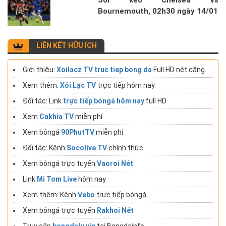
Soi kèo Chelsea vs
Bournemouth, 02h30 ngày 14/01
LIÊN KẾT HỮU ÍCH
Giới thiệu:
Xoilacz TV truc tiep bong da
Full HD nét căng.
Xem thêm:
Xôi Lạc TV
trực tiếp hôm nay.
Đối tác: Link
trực tiếp bóngá hôm nay
full HD
Xem
Cakhia TV
miễn phí
Xem bóngá
90PhutTV
miễn phí
Đối tác: Kênh
Socolive TV
chính thức
Xem bóngá trực tuyến
Vaoroi Nét
Link
Mi Tom Live
hôm nay
Xem thêm: Kênh
Vebo
trực tiếp bóngá
Xem bóngá trực tuyến
Rakhoi Nét